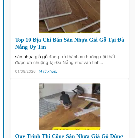
Top 10 Địa Chỉ Bán Sàn Nhựa Giả Gỗ Tại Đà
Nẵng Uy Tín
sàn nhựa giả gỗ
đang trở thành xu hướng nội thất
được ưa chuộng tại Đà Nẵng nhờ vào tính…
01/08/2026
(4 từ khớp)
Quy Trình Thi Công Sàn Nhựa Giả Gỗ Đúng