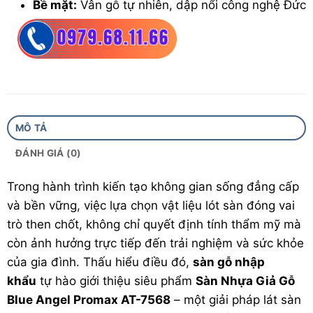
Bề mặt:
Vân gỗ tự nhiên, dập nổi công nghệ Đức
Hèm khóa:
Välinge 4G
Bảo hành:
15 năm
Xuất xứ :
Việt Nam
MÔ TẢ
ĐÁNH GIÁ (0)
Trong hành trình kiến tạo không gian sống đẳng cấp
và bền vững, việc lựa chọn vật liệu lót sàn đóng vai
trò then chốt, không chỉ quyết định tính thẩm mỹ mà
còn ảnh hưởng trực tiếp đến trải nghiệm và sức khỏe
của gia đình. Thấu hiểu điều đó,
sàn gỗ
nhập
khẩu
tự hào giới thiệu siêu phẩm
Sàn Nhựa Giả Gỗ
Blue Angel Promax AT-7568
– một giải pháp lát sàn