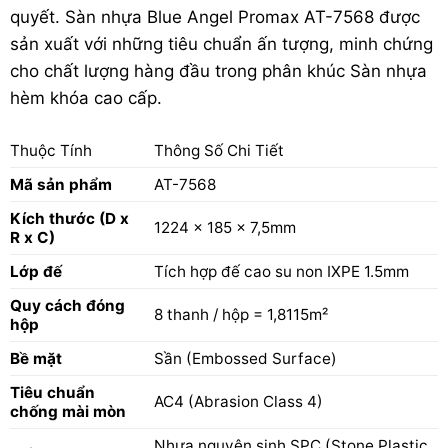
quyết. Sàn nhựa Blue Angel Promax AT-7568 được
sản xuất với những tiêu chuẩn ấn tượng, minh chứng
cho chất lượng hàng đầu trong phân khúc
Sàn nhựa
hèm khóa
cao cấp.
Thuộc Tính
Thông Số Chi Tiết
Mã sản phẩm
AT-7568
Kích thước (D x
1224 x 185 x 7,5mm
R x C)
Lớp đế
Tích hợp đế cao su non IXPE 1.5mm
Quy cách đóng
8 thanh / hộp = 1,8115m²
hộp
Bề mặt
Sần (Embossed Surface)
Tiêu chuẩn
AC4 (Abrasion Class 4)
chống mài mòn
Nhựa nguyên sinh SPC (Stone Plastic