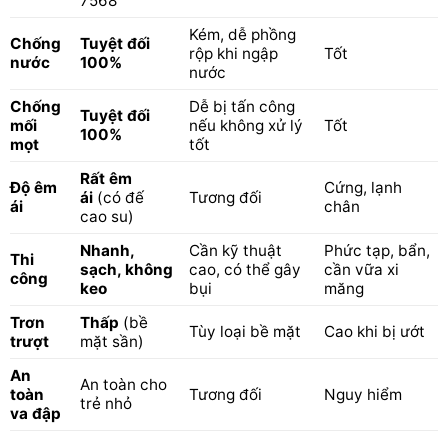
7568
Kém, dễ phồng
Chống
Tuyệt đối
rộp khi ngập
Tốt
nước
100%
nước
Chống
Dễ bị tấn công
Tuyệt đối
mối
nếu không xử lý
Tốt
100%
mọt
tốt
Rất êm
Độ êm
Cứng, lạnh
ái
(có đế
Tương đối
ái
chân
cao su)
Nhanh,
Cần kỹ thuật
Phức tạp, bẩn,
Thi
sạch, không
cao, có thể gây
cần vữa xi
công
keo
bụi
măng
Trơn
Thấp
(bề
Tùy loại bề mặt
Cao khi bị ướt
trượt
mặt sần)
An
An toàn cho
toàn
Tương đối
Nguy hiểm
trẻ nhỏ
va đập