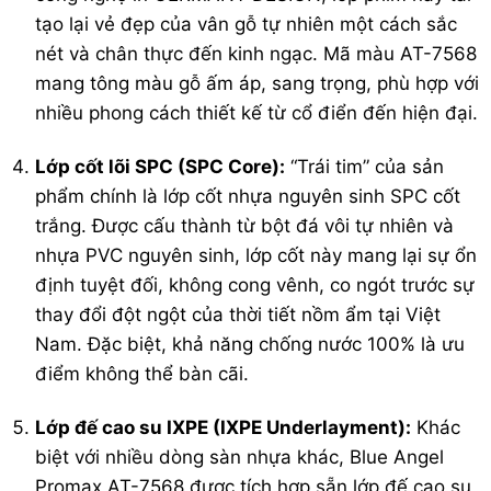
tạo lại vẻ đẹp của vân gỗ tự nhiên một cách sắc
nét và chân thực đến kinh ngạc. Mã màu AT-7568
mang tông màu gỗ ấm áp, sang trọng, phù hợp với
nhiều phong cách thiết kế từ cổ điển đến hiện đại.
Lớp cốt lõi SPC (SPC Core):
“Trái tim” của sản
phẩm chính là lớp cốt nhựa nguyên sinh SPC cốt
trắng. Được cấu thành từ bột đá vôi tự nhiên và
nhựa PVC nguyên sinh, lớp cốt này mang lại sự ổn
định tuyệt đối, không cong vênh, co ngót trước sự
thay đổi đột ngột của thời tiết nồm ẩm tại Việt
Nam. Đặc biệt, khả năng chống nước 100% là ưu
điểm không thể bàn cãi.
Lớp đế cao su IXPE (IXPE Underlayment):
Khác
biệt với nhiều dòng sàn nhựa khác, Blue Angel
Promax AT-7568 được tích hợp sẵn lớp đế cao su