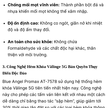
Chống mối mọt vĩnh viễn:
Thành phần bột đá và
nhựa khiến mối mọt không thể xâm nhập.
Độ ổn định cao:
Không co ngót, giãn nở khi nhiệt
độ và độ ẩm thay đổi.
An toàn cho sức khỏe:
Không chứa
Formaldehyde và các chất độc hại khác, thân
thiện với môi trường.
3. Công Nghệ Hèm Khóa Välinge 5G Bản Quyền Thụy
Điển Độc Đáo
Blue Angel Promax AT-7578 sử dụng hệ thống hèm
khóa Välinge 5G tiên tiến nhất hiện nay.
Công nghệ
này cho phép các tấm ván liên kết với nhau một cách
dễ dàng chỉ bằng thao tác “sập hèm”, giúp giảm tới
30% thời gian lắp đặt so với các loại hèm khóa thông