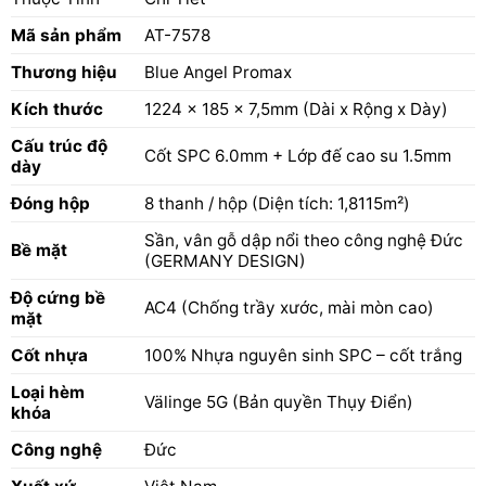
Mã sản phẩm
AT-7578
Thương hiệu
Blue Angel Promax
Kích thước
1224 x 185 x 7,5mm (Dài x Rộng x Dày)
Cấu trúc độ
Cốt SPC 6.0mm + Lớp đế cao su 1.5mm
dày
Đóng hộp
8 thanh / hộp (Diện tích: 1,8115m²)
Sần, vân gỗ dập nổi theo công nghệ Đức
Bề mặt
(GERMANY DESIGN)
Độ cứng bề
AC4 (Chống trầy xước, mài mòn cao)
mặt
Cốt nhựa
100% Nhựa nguyên sinh SPC – cốt trắng
Loại hèm
Välinge 5G (Bản quyền Thụy Điển)
khóa
Công nghệ
Đức