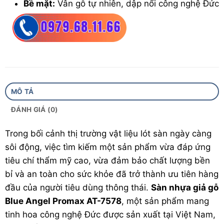
Bề mặt:
Vân gỗ tự nhiên, dập nổi công nghệ Đức
Hèm khóa:
Välinge 4G
Bảo hành:
15 năm
Xuất xứ :
Việt Nam
MÔ TẢ
ĐÁNH GIÁ (0)
Trong bối cảnh thị trường vật liệu lót sàn ngày càng
sôi động, việc tìm kiếm một sản phẩm vừa đáp ứng
tiêu chí thẩm mỹ cao, vừa đảm bảo chất lượng bền
bỉ và an toàn cho sức khỏe đã trở thành ưu tiên hàng
đầu của người tiêu dùng thông thái.
Sàn nhựa giả gỗ
Blue Angel Promax AT-7578
, một sản phẩm mang
tinh hoa công nghệ Đức được sản xuất tại Việt Nam,