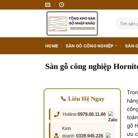
Bỏ
qua
nội
Tìm
kiếm:
dung
HOME
SÀN GỖ CÔNG NGHIỆP
SÀN 
Sàn gỗ công nghiệp Hornit
Tron
📞 Liên Hệ Ngay
hàng
công
Hotline:
0979.68.11.66
toàn
gỗ H
Kinh
ưu c
doanh
0339.945.226