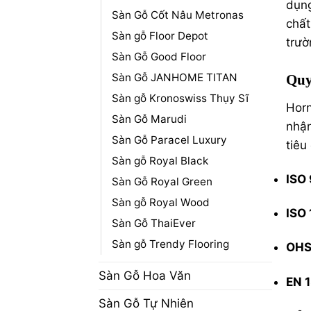
dụng
Sàn Gỗ Cốt Nâu Metronas
chất
Sàn gỗ Floor Depot
trườ
Sàn Gỗ Good Floor
Sàn Gỗ JANHOME TITAN
Quy
Sàn gỗ Kronoswiss Thụy Sĩ
Horn
Sàn Gỗ Marudi
nhậ
Sàn Gỗ Paracel Luxury
tiêu
Sàn gỗ Royal Black
ISO
Sàn Gỗ Royal Green
Sàn gỗ Royal Wood
ISO
Sàn Gỗ ThaiEver
Sàn gỗ Trendy Flooring
OHS
Sàn Gỗ Hoa Văn
EN 
Sàn Gỗ Tự Nhiên