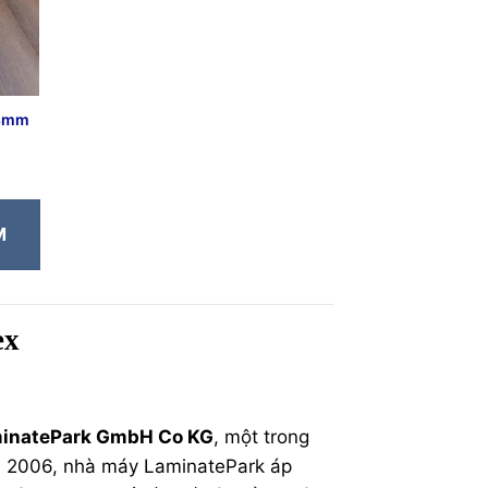
 8mm
M
ex
inatePark GmbH Co KG
, một trong
ăm 2006, nhà máy LaminatePark áp