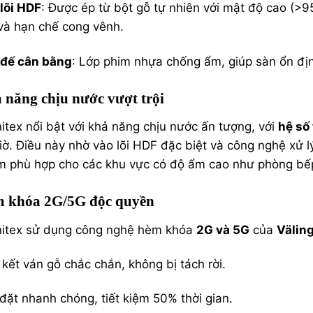
lõi HDF
: Được ép từ bột gỗ tự nhiên với mật độ cao (>9
 và hạn chế cong vênh.
 đế cân bằng
: Lớp phim nhựa chống ẩm, giúp sàn ổn đị
 năng chịu nước vượt trội
itex nổi bật với khả năng chịu nước ấn tượng, với
hệ số
iờ. Điều này nhờ vào lõi HDF đặc biệt và công nghệ xử 
 phù hợp cho các khu vực có độ ẩm cao như phòng bếp
 khóa 2G/5G độc quyền
nitex sử dụng công nghệ hèm khóa
2G và 5G
của
Välin
 kết ván gỗ chắc chắn, không bị tách rời.
đặt nhanh chóng, tiết kiệm 50% thời gian.