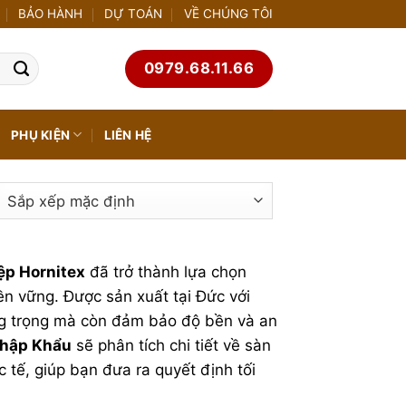
BẢO HÀNH
DỰ TOÁN
VỀ CHÚNG TÔI
0979.68.11.66
PHỤ KIỆN
LIÊN HỆ
ệp Hornitex
đã trở thành lựa chọn
bền vững. Được sản xuất tại Đức với
ang trọng mà còn đảm bảo độ bền và an
Nhập Khẩu
sẽ phân tích chi tiết về sàn
c tế, giúp bạn đưa ra quyết định tối