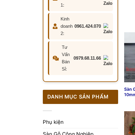
1:
Kinh
doanh
0961.424.070
2:
Tư
Vấn
0979.68.11.66
Bán
Sỉ:
Sàn 
10mm
DANH MỤC SẢN PHẨM
Phụ kiện
Sàn Gỗ Công Nghiệp