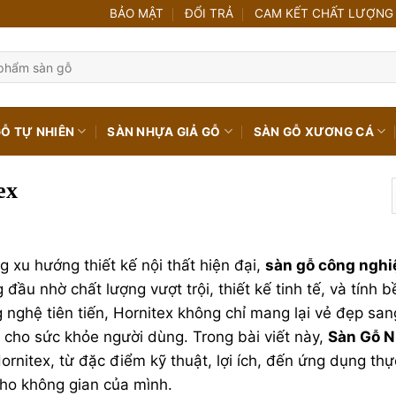
BẢO MẬT
ĐỔI TRẢ
CAM KẾT CHẤT LƯỢNG
GỖ TỰ NHIÊN
SÀN NHỰA GIẢ GỖ
SÀN GỖ XƯƠNG CÁ
ex
g xu hướng thiết kế nội thất hiện đại,
sàn gỗ công nghi
 đầu nhờ chất lượng vượt trội, thiết kế tinh tế, và tính 
 nghệ tiên tiến, Hornitex không chỉ mang lại vẻ đẹp s
 cho sức khỏe người dùng. Trong bài viết này,
Sàn Gỗ 
ornitex, từ đặc điểm kỹ thuật, lợi ích, đến ứng dụng thự
ho không gian của mình.