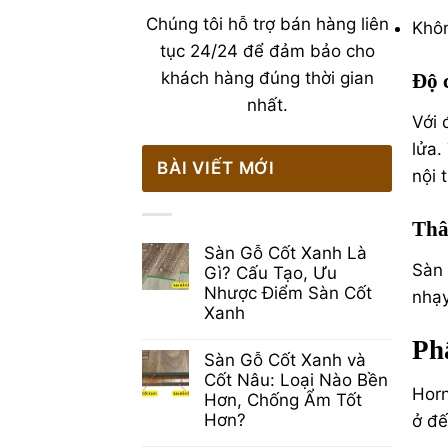
Chúng tôi hỗ trợ bán hàng liên
Khôn
tục 24/24 để đảm bảo cho
khách hàng đúng thời gian
Độ 
nhất.
Với
lửa.
BÀI VIẾT MỚI
nội 
Thâ
Sàn Gỗ Cốt Xanh Là
Sàn 
Gì? Cấu Tạo, Ưu
Nhược Điểm Sàn Cốt
nhạy
Xanh
Không
Ph
có
Sàn Gỗ Cốt Xanh và
bình
luận
Cốt Nâu: Loại Nào Bền
ở
Horn
Hơn, Chống Ẩm Tốt
Sàn
Gỗ
Hơn?
ở đế
Cốt
Không
Xanh