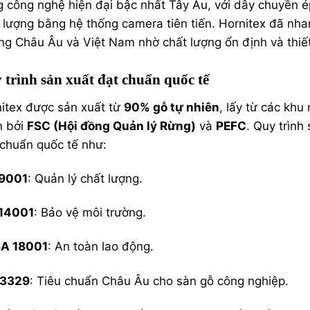
 công nghệ hiện đại bậc nhất Tây Âu, với dây chuyền ép
 lượng bằng hệ thống camera tiên tiến. Hornitex đã nhan
ng Châu Âu và Việt Nam nhờ chất lượng ổn định và thiết
 trình sản xuất đạt chuẩn quốc tế
itex được sản xuất từ
90% gỗ tự nhiên
, lấy từ các kh
n bởi
FSC (Hội đồng Quản lý Rừng)
và
PEFC
. Quy trình
 chuẩn quốc tế như:
 9001
: Quản lý chất lượng.
 14001
: Bảo vệ môi trường.
A 18001
: An toàn lao động.
13329
: Tiêu chuẩn Châu Âu cho sàn gỗ công nghiệp.