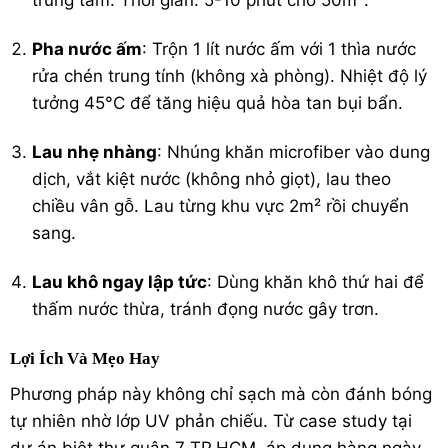
trung tâm. Thời gian: 5-10 phút cho 50m².
Pha nước ấm
: Trộn 1 lít nước ấm với 1 thìa nước
rửa chén trung tính (không xà phòng). Nhiệt độ lý
tưởng 45°C để tăng hiệu quả hòa tan bụi bẩn.
Lau nhẹ nhàng
: Nhúng khăn microfiber vào dung
dịch, vắt kiệt nước (không nhỏ giọt), lau theo
chiều vân gỗ. Lau từng khu vực 2m² rồi chuyển
sang.
Lau khô ngay lập tức
: Dùng khăn khô thứ hai để
thấm nước thừa, tránh đọng nước gây trơn.
Lợi Ích Và Mẹo Hay
Phương pháp này không chỉ sạch mà còn đánh bóng
tự nhiên nhờ lớp UV phản chiếu. Từ case study tại
dự án biệt thự quận 7 TP.HCM, áp dụng hàng ngày