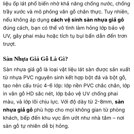
liệu ốp lát phổ biến nhờ khả năng chống nước, chống
trầy xước và mô phỏng vân gỗ chân thực. Tuy nhiên,
nếu không áp dụng
cách vệ sinh sàn nhựa giả gỗ
đúng cách, bạn có thể vô tình làm hỏng lớp bảo vệ
UV, gây phai màu hoặc tích tụ bụi bẩn dẫn đến trơn
trượt.
Sàn Nhựa Giả Gỗ Là Gì?
Sàn nhựa giả gỗ là loại vật liệu lát sàn được sản xuất
từ nhựa PVC nguyên sinh kết hợp bột đá và bột gỗ,
tạo nên cấu trúc 4-6 lớp: lớp nền PVC chắc chắn, lớp
in vân gỗ HD sắc nét, lớp bảo vệ UV chống phai
màu, và lớp lõi chịu lực. Với độ dày từ 2-8mm,
sàn
nhựa giả gỗ
phù hợp cho mọi không gian từ phòng
khách, bếp đến khu vực ẩm ướt như nhà tắm – nơi
sàn gỗ
tự nhiên dễ bị hỏng.