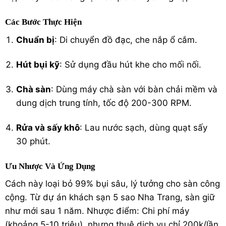
Các Bước Thực Hiện
Chuẩn bị
: Di chuyển đồ đạc, che nắp ổ cắm.
Hút bụi kỹ
: Sử dụng đầu hút khe cho mối nối.
Chà sàn
: Dùng máy chà sàn với bàn chải mềm và
dung dịch trung tính, tốc độ 200-300 RPM.
Rửa và sấy khô
: Lau nước sạch, dùng quạt sấy
30 phút.
Ưu Nhược Và Ứng Dụng
Cách này loại bỏ 99% bụi sâu, lý tưởng cho sàn công
cộng. Từ dự án khách sạn 5 sao Nha Trang, sàn giữ
như mới sau 1 năm. Nhược điểm: Chi phí máy
(khoảng 5-10 triệu), nhưng thuê dịch vụ chỉ 200k/lần.