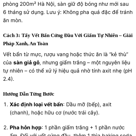
phòng 200m² Hà Nội, sàn giữ độ bóng như mới sau
6 tháng sử dụng. Lưu ý: Không pha quá đặc để tránh
ăn mòn.
Cách 3: Tẩy Vết Bẩn Cứng Đầu Với Giấm Tự Nhiên – Giải
Pháp Xanh, An Toàn
Vết bẩn từ mực, rượu vang hoặc thức ăn là “kẻ thù”
của
sàn giả gỗ
, nhưng giấm trắng – một nguyên liệu
tự nhiên – có thể xử lý hiệu quả nhờ tính axit nhẹ (pH
2.4).
Hướng Dẫn Từng Bước
Xác định loại vết bẩn
: Dầu mỡ (bếp), axit
(chanh), hoặc hữu cơ (nước trái cây).
Pha hỗn hợp
: 1 phần giấm trắng + 1 phần nước
ấm. Đối với vết cứng đầu, thêm 1 thìa baking soda