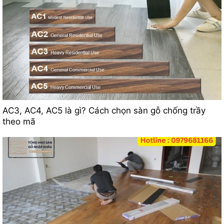
AC3, AC4, AC5 là gì? Cách chọn sàn gỗ chống trầy
theo mã