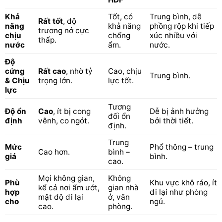
Khả
Tốt, có
Trung bình, dễ
Rất tốt
, độ
năng
khả năng
phồng rộp khi tiếp
trương nở cực
chịu
chống
xúc nhiều với
thấp.
nước
ẩm.
nước.
Độ
cứng
Rất cao
, nhờ tỷ
Cao, chịu
Trung bình.
& Chịu
trọng lớn.
lực tốt.
lực
Tương
Độ ổn
Cao
, ít bị cong
Dễ bị ảnh hưởng
đối ổn
định
vênh, co ngót.
bởi thời tiết.
định.
Trung
Mức
Phổ thông – trung
Cao hơn.
bình –
giá
bình.
cao.
Mọi không gian,
Không
Phù
Khu vực khô ráo, ít
kể cả nơi ẩm ướt,
gian nhà
hợp
đi lại như phòng
mật độ đi lại
ở, văn
cho
ngủ.
cao.
phòng.