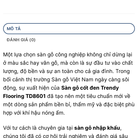
Tiêu chuẩn khí thải:
E1 (an toàn cho sức khỏe,
Formaldehyde thấp)
Hèm khóa:
Big locking system
MÔ TẢ
Quy cách đóng gói:
10 thanh / hộp (2.054 m²)
ĐÁNH GIÁ (0)
Công nghệ sản xuất:
Malaysia
Một lựa chọn
sàn gỗ
công nghiệp không chỉ dừng lại
ở màu sắc hay vân gỗ, mà còn là sự đầu tư vào chất
Nơi sản xuất:
Việt Nam
lượng, độ bền và sự an toàn cho cả gia đình. Trong
Thời gian bảo hành:
25 năm
bối cảnh thị trường
Sàn gỗ Việt Nam
ngày càng sôi
động, sự xuất hiện của
Sàn gỗ cốt đen Trendy
Flooring TD8601
đã tạo nên một tiêu chuẩn mới về
một dòng sản phẩm bền bỉ, thẩm mỹ và đặc biệt phù
hợp với khí hậu nóng ẩm.
Với tư cách là chuyên gia tại
sàn gỗ nhập khẩu
,
chúng tôi đã có cơ hội trải nghiệm và đánh giá sâu