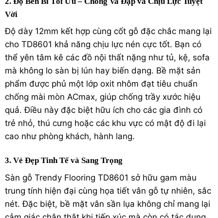
2. Độ Bền Bỉ Tối Ưu – Chống Va Đập và Chịu Lực Tuyệt
Vời
Độ dày 12mm kết hợp cùng cốt gỗ đặc chắc mang lại
cho TD8601 khả năng chịu lực nén cực tốt.
Bạn có
thể yên tâm kê các đồ nội thất nặng như tủ, kệ, sofa
mà không lo sàn bị lún hay biến dạng. Bề mặt sản
phẩm được phủ một lớp oxit nhôm đạt tiêu chuẩn
chống mài mòn ACmax, giúp chống trầy xước hiệu
quả. Điều này đặc biệt hữu ích cho các gia đình có
trẻ nhỏ, thú cưng hoặc các khu vực có mật độ đi lại
cao như phòng khách, hành lang.
3. Vẻ Đẹp Tinh Tế và Sang Trọng
Sàn gỗ Trendy Flooring TD8601 sở hữu gam màu
trung tính hiện đại cùng họa tiết vân gỗ tự nhiên, sắc
nét. Đặc biệt, bề mặt vân sần lụa không chỉ mang lại
cảm giác chân thật khi tiếp xúc mà còn có tác dụng