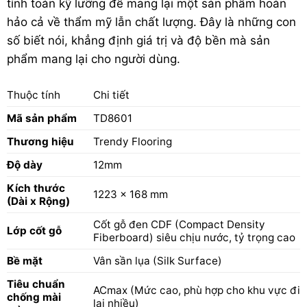
tính toán kỹ lưỡng để mang lại một sản phẩm hoàn
hảo cả về thẩm mỹ lẫn chất lượng. Đây là những con
số biết nói, khẳng định giá trị và độ bền mà sản
phẩm mang lại cho người dùng.
Thuộc tính
Chi tiết
Mã sản phẩm
TD8601
Thương hiệu
Trendy Flooring
Độ dày
12mm
Kích thước
1223 x 168 mm
(Dài x Rộng)
Cốt gỗ đen CDF (Compact Density
Lớp cốt gỗ
Fiberboard) siêu chịu nước, tỷ trọng cao
Bề mặt
Vân sần lụa (Silk Surface)
Tiêu chuẩn
ACmax (Mức cao, phù hợp cho khu vực đi
chống mài
lại nhiều)