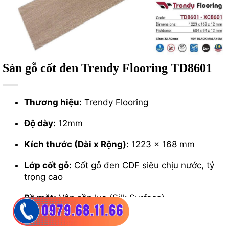
Sàn gỗ cốt đen Trendy Flooring TD8601
Thương hiệu:
Trendy Flooring
Độ dày:
12mm
Kích thước (Dài x Rộng):
1223 x 168 mm
Lớp cốt gỗ:
Cốt gỗ đen CDF siêu chịu nước, tỷ
trọng cao
Bề mặt:
Vân sần lụa (Silk Surface)
Tiêu chuẩn chống mài mòn:
ACmax