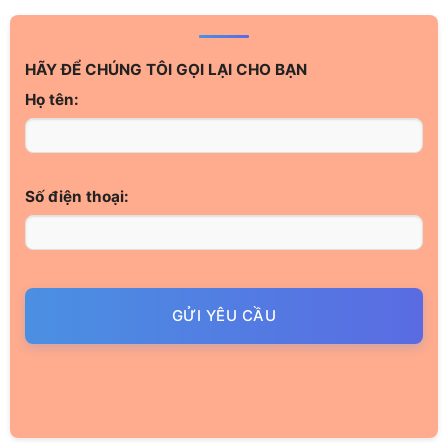
HÃY ĐỂ CHÚNG TÔI GỌI LẠI CHO BẠN
Họ tên:
Số điện thoại:
GỬI YÊU CẦU