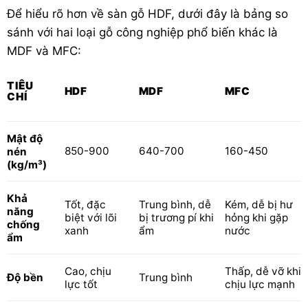
Để hiểu rõ hơn về sàn gỗ HDF, dưới đây là bảng so
sánh với hai loại gỗ công nghiệp phổ biến khác là
MDF và MFC:
TIÊU
HDF
MDF
MFC
CHÍ
Mật độ
850-900
640-700
160-450
nén
(kg/m³)
Khả
Tốt, đặc
Trung bình, dễ
Kém, dễ bị hư
năng
biệt với lõi
bị trương pí khi
hỏng khi gặp
chống
xanh
ẩm
nước
ẩm
Cao, chịu
Thấp, dễ vỡ khi
Độ bền
Trung bình
lực tốt
chịu lực mạnh