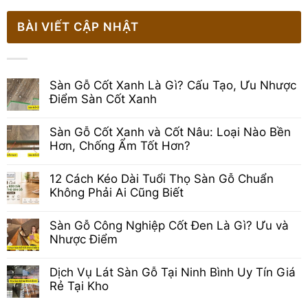
BÀI VIẾT CẬP NHẬT
Sàn Gỗ Cốt Xanh Là Gì? Cấu Tạo, Ưu Nhược
Điểm Sàn Cốt Xanh
Không
có
Sàn Gỗ Cốt Xanh và Cốt Nâu: Loại Nào Bền
bình
luận
Hơn, Chống Ẩm Tốt Hơn?
ở
Không
Sàn
có
Gỗ
12 Cách Kéo Dài Tuổi Thọ Sàn Gỗ Chuẩn
bình
Cốt
luận
Xanh
Không Phải Ai Cũng Biết
ở
Là
Không
Sàn
Gì?
có
Gỗ
Cấu
Sàn Gỗ Công Nghiệp Cốt Đen Là Gì? Ưu và
bình
Cốt
Tạo,
luận
Xanh
Nhược Điểm
Ưu
ở
và
Nhược
Không
12
Cốt
Điểm
có
Cách
Nâu:
Sàn
Dịch Vụ Lát Sàn Gỗ Tại Ninh Bình Uy Tín Giá
bình
Kéo
Loại
Cốt
luận
Dài
Rẻ Tại Kho
Nào
Xanh
ở
Tuổi
Bền
Không
Sàn
Thọ
Hơn,