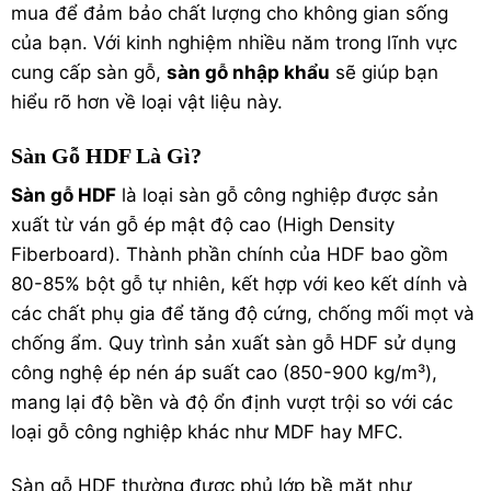
mua để đảm bảo chất lượng cho không gian sống
của bạn. Với kinh nghiệm nhiều năm trong lĩnh vực
cung cấp sàn gỗ,
sàn gỗ nhập khẩu
sẽ giúp bạn
hiểu rõ hơn về loại vật liệu này.
Sàn Gỗ HDF Là Gì?
Sàn gỗ HDF
là loại
sàn gỗ công nghiệp
được sản
xuất từ ván gỗ ép mật độ cao (High Density
Fiberboard). Thành phần chính của HDF bao gồm
80-85% bột gỗ tự nhiên, kết hợp với keo kết dính và
các chất phụ gia để tăng độ cứng, chống mối mọt và
chống ẩm. Quy trình sản xuất sàn gỗ HDF sử dụng
công nghệ ép nén áp suất cao (850-900 kg/m³),
mang lại độ bền và độ ổn định vượt trội so với các
loại gỗ công nghiệp khác như MDF hay MFC.
Sàn gỗ HDF thường được phủ lớp bề mặt như