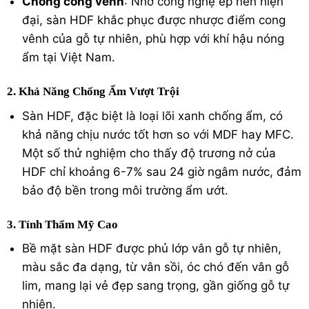
Chống cong vênh
: Nhờ công nghệ ép nén hiện
đại, sàn HDF khắc phục được nhược điểm cong
vênh của gỗ tự nhiên, phù hợp với khí hậu nóng
ẩm tại Việt Nam.
2. Khả Năng Chống Ẩm Vượt Trội
Sàn HDF, đặc biệt là loại lõi xanh chống ẩm, có
khả năng chịu nước tốt hơn so với MDF hay MFC.
Một số thử nghiệm cho thấy độ trương nở của
HDF chỉ khoảng 6-7% sau 24 giờ ngâm nước, đảm
bảo độ bền trong môi trường ẩm ướt.
3. Tính Thẩm Mỹ Cao
Bề mặt sàn HDF được phủ lớp vân gỗ tự nhiên,
màu sắc đa dạng, từ vân sồi, óc chó đến vân gỗ
lim, mang lại vẻ đẹp sang trọng, gần giống gỗ tự
nhiên.