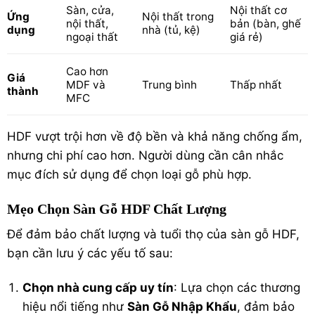
Sàn, cửa,
Nội thất cơ
Ứng
Nội thất trong
nội thất,
bản (bàn, ghế
dụng
nhà (tủ, kệ)
ngoại thất
giá rẻ)
Cao hơn
Giá
MDF và
Trung bình
Thấp nhất
thành
MFC
HDF vượt trội hơn về độ bền và khả năng chống ẩm,
nhưng chi phí cao hơn. Người dùng cần cân nhắc
mục đích sử dụng để chọn loại gỗ phù hợp.
Mẹo Chọn Sàn Gỗ HDF Chất Lượng
Để đảm bảo chất lượng và tuổi thọ của sàn gỗ HDF,
bạn cần lưu ý các yếu tố sau:
Chọn nhà cung cấp uy tín
: Lựa chọn các thương
hiệu nổi tiếng như
Sàn Gỗ Nhập Khẩu
, đảm bảo