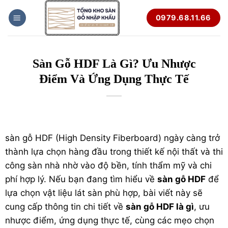
Bỏ
0979.68.11.66
qua
nội
dung
Sàn Gỗ HDF Là Gì? Ưu Nhược
Điểm Và Ứng Dụng Thực Tế
sàn gỗ
HDF
(High Density Fiberboard) ngày càng trở
thành lựa chọn hàng đầu trong thiết kế nội thất và thi
công sàn nhà nhờ vào độ bền, tính thẩm mỹ và chi
phí hợp lý. Nếu bạn đang tìm hiểu về
sàn gỗ HDF
để
lựa chọn vật liệu lát sàn phù hợp, bài viết này sẽ
cung cấp thông tin chi tiết về
sàn gỗ HDF là gì
, ưu
nhược điểm, ứng dụng thực tế, cùng các mẹo chọn