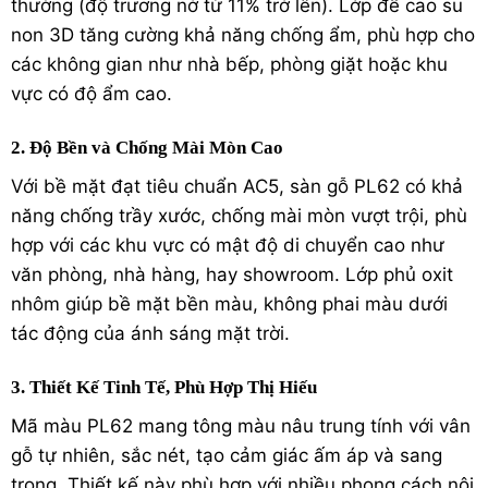
thường (độ trương nở từ 11% trở lên). Lớp đế cao su
non 3D tăng cường khả năng chống ẩm, phù hợp cho
các không gian như nhà bếp, phòng giặt hoặc khu
vực có độ ẩm cao.
2. Độ Bền và Chống Mài Mòn Cao
Với bề mặt đạt tiêu chuẩn AC5, sàn gỗ PL62 có khả
năng chống trầy xước, chống mài mòn vượt trội, phù
hợp với các khu vực có mật độ di chuyển cao như
văn phòng, nhà hàng, hay showroom. Lớp phủ oxit
nhôm giúp bề mặt bền màu, không phai màu dưới
tác động của ánh sáng mặt trời.
3. Thiết Kế Tinh Tế, Phù Hợp Thị Hiếu
Mã màu PL62 mang tông màu nâu trung tính với vân
gỗ tự nhiên, sắc nét, tạo cảm giác ấm áp và sang
trọng. Thiết kế này phù hợp với nhiều phong cách nội