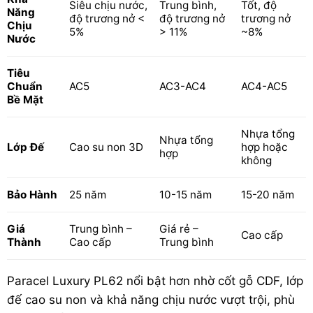
Siêu chịu nước,
Trung bình,
Tốt, độ
Năng
độ trương nở <
độ trương nở
trương nở
Chịu
5%
> 11%
~8%
Nước
Tiêu
Chuẩn
AC5
AC3-AC4
AC4-AC5
Bề Mặt
Nhựa tổng
Nhựa tổng
Lớp Đế
Cao su non 3D
hợp hoặc
hợp
không
Bảo Hành
25 năm
10-15 năm
15-20 năm
Giá
Trung bình –
Giá rẻ –
Cao cấp
Thành
Cao cấp
Trung bình
Paracel Luxury PL62 nổi bật hơn nhờ cốt gỗ CDF, lớp
đế cao su non và khả năng chịu nước vượt trội, phù