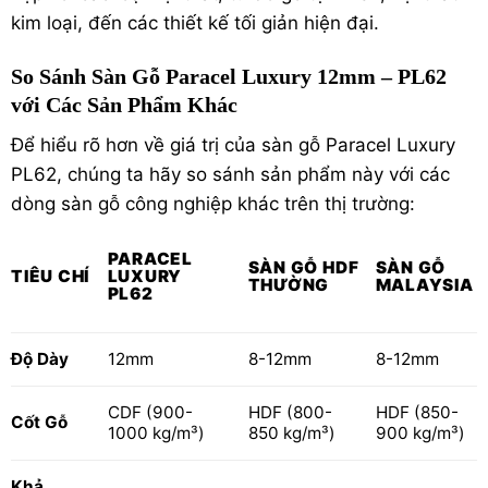
kim loại, đến các thiết kế tối giản hiện đại.
So Sánh Sàn Gỗ Paracel Luxury 12mm – PL62
với Các Sản Phẩm Khác
Để hiểu rõ hơn về giá trị của sàn gỗ Paracel Luxury
PL62, chúng ta hãy so sánh sản phẩm này với các
dòng sàn gỗ công nghiệp khác trên thị trường:
PARACEL
SÀN GỖ HDF
SÀN GỖ
TIÊU CHÍ
LUXURY
THƯỜNG
MALAYSIA
PL62
Độ Dày
12mm
8-12mm
8-12mm
CDF (900-
HDF (800-
HDF (850-
Cốt Gỗ
1000 kg/m³)
850 kg/m³)
900 kg/m³)
Khả