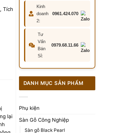
Kinh
 Tích
doanh
0961.424.070
2:
Tư
Vấn
0979.68.11.66
Bán
ước,
Sỉ:
mọt
DANH MỤC SẢN PHẨM
Phụ kiện
ị
ng lại
Sàn Gỗ Công Nghiệp
nh
Sàn gỗ Black Pearl
thông