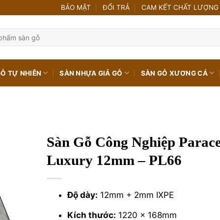
BẢO MẬT
ĐỔI TRẢ
CAM KẾT CHẤT LƯỢNG
GỖ TỰ NHIÊN
SÀN NHỰA GIẢ GỖ
SÀN GỖ XƯƠNG CÁ
Sàn Gỗ Công Nghiệp Parace
Luxury 12mm – PL66
Độ dày:
12mm + 2mm IXPE
Kích thước:
1220 x 168mm