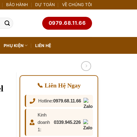
BẢO HÀNH
DỰ TOÁN
VỀ CHÚNG TÔI
0979.68.11.66
PHỤ KIỆN
LIÊN HỆ
📞 Liên Hệ Ngay
l
Hotline:
0979.68.11.66
Kinh
doanh
0339.945.226
1: