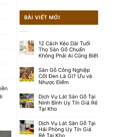
BÀI VIẾT MỚI
12 Cách Kéo Dài Tuổi
Thọ Sàn Gỗ Chuẩn
Không Phải Ai Cũng Biết
Không
có
Sàn Gỗ Công Nghiệp
bình
luận
Cốt Đen Là Gì? Ưu và
ở
Nhược Điểm
12
bền
Cách
Không
Kéo
có
i
Dịch Vụ Lát Sàn Gỗ Tại
Dài
bình
Tuổi
luận
Ninh Bình Uy Tín Giá Rẻ
Thọ
ở
Tại Kho
Sàn
Sàn
Gỗ
Gỗ
Không
Chuẩn
Công
có
Không
Dịch Vụ Lát Sàn Gỗ Tại
Nghiệp
bình
Phải
Cốt
luận
Hải Phòng Uy Tín Giá
Ai
Đen
ở
Cũng
Rẻ Tại Kho
Là
Dịch