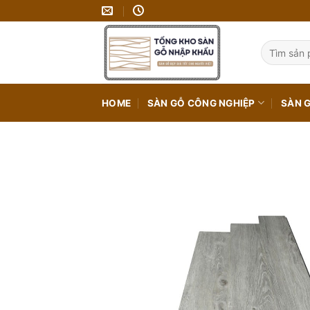
Bỏ
qua
nội
Tìm
kiếm:
dung
HOME
SÀN GỖ CÔNG NGHIỆP
SÀN 