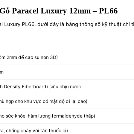
n Gỗ Paracel Luxury 12mm – PL66
l Luxury PL66, dưới đây là bảng thông số kỹ thuật chi ti
ồm 2mm đế cao su non 3D)
mm
h Density Fiberboard) siêu chịu nước
hù hợp cho khu vực có mật độ đi lại cao)
cho sức khỏe, hàm lượng formaldehyde thấp)
ửa, chống cháy với tàn thuốc lá)