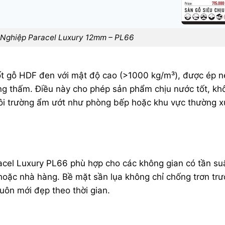
Nghiệp Paracel Luxury 12mm – PL66
t gỗ HDF đen với mật độ cao (>1000 kg/m³), được ép n
hống thấm. Điều này cho phép sản phẩm chịu nước tốt, kh
ôi trường ẩm ướt như phòng bếp hoặc khu vực thường 
cel Luxury PL66 phù hợp cho các không gian có tần suấ
ặc nhà hàng. Bề mặt sần lụa không chỉ chống trơn trư
uôn mới đẹp theo thời gian.