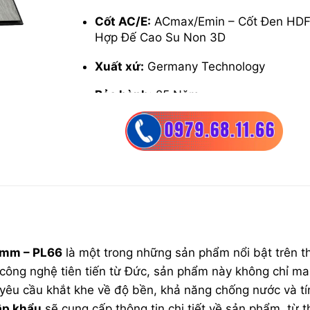
Cốt AC/E:
ACmax/Emin – Cốt Đen HDF,
Hợp Đế Cao Su Non 3D
Xuất xứ:
Germany Technology
Bảo hành:
25 Năm
Đặc tính:
Bản nhỡ, hèm V, siêu chịu n
chịu lực, mài mòn bề mặt, chống mối 
2mm – PL66
là một trong những sản phẩm nổi bật trên th
ới công nghệ tiên tiến từ Đức, sản phẩm này không chỉ ma
yêu cầu khắt khe về độ bền, khả năng chống nước và tí
p khẩu
sẽ cung cấp thông tin chi tiết về sản phẩm, từ 