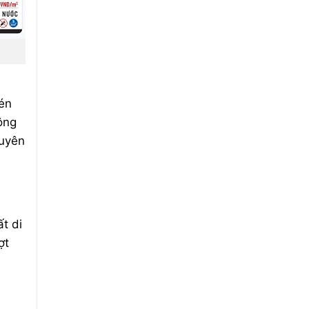
én
ông
xuyên
t di
ợt