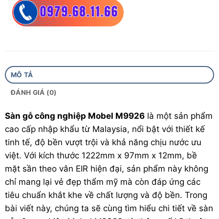
Đóng hộp:
8 thanh/hộp, diện tích 1,926m²
Độ mài mòn:
AC4
Cốt gỗ:
ACmax/Emin – HDF
Xuất xứ:
HDF Made In Malaysia
MÔ TẢ
Bảo hành:
25 năm
ĐÁNH GIÁ (0)
Sàn gỗ công nghiệp Mobel M9926
là một sản phẩm
cao cấp nhập khẩu từ Malaysia, nổi bật với thiết kế
tinh tế, độ bền vượt trội và khả năng chịu nước ưu
việt. Với kích thước 1222mm x 97mm x 12mm, bề
mặt sần theo vân EIR hiện đại, sản phẩm này không
chỉ mang lại vẻ đẹp thẩm mỹ mà còn đáp ứng các
tiêu chuẩn khắt khe về chất lượng và độ bền. Trong
bài viết này, chúng ta sẽ cùng tìm hiểu chi tiết về
sàn