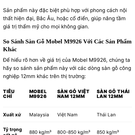
Sản phẩm này đặc biệt phù hợp với phong cách nội
thất hiện đại, Bắc Âu, hoặc cổ điển, giúp nâng tầm
giá trị thẩm mỹ cho mọi không gian.
So Sánh Sàn Gỗ Mobel M9926 Với Các Sản Phẩm
Khác
Để hiểu rõ hơn về giá trị của Mobel M9926, chúng ta
hãy so sánh sản phẩm này với các dòng sàn gỗ công
nghiệp 12mm khác trên thị trường:
TIÊU
MOBEL
SÀN GỖ VIỆT
SÀN GỖ THÁI
CHÍ
M9926
NAM
12MM
LAN
12MM
Xuất xứ
Malaysia
Việt Nam
Thái Lan
Tỷ trọng
880 kg/m³
800-850 kg/m³
850 kg/m³