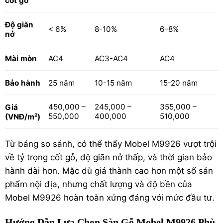
cốt gỗ
Độ giãn
< 6%
8-10%
6-8%
nở
Mài mòn
AC4
AC3-AC4
AC4
Bảo hành
25 năm
10-15 năm
15-20 năm
450,000 –
245,000 –
355,000 –
Giá
550,000
400,000
510,000
(VNĐ/m²)
Từ bảng so sánh, có thể thấy Mobel M9926 vượt trội
về tỷ trọng cốt gỗ, độ giãn nở thấp, và thời gian bảo
hành dài hơn. Mặc dù giá thành cao hơn một số sản
phẩm nội địa, nhưng chất lượng và độ bền của
Mobel M9926 hoàn toàn xứng đáng với mức đầu tư.
Hướng Dẫn Lựa Chọn Sàn Gỗ Mobel M9926 Phù