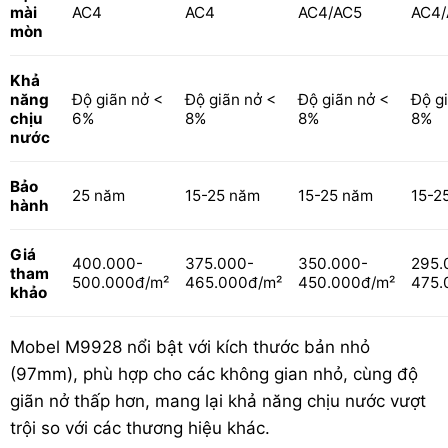
mài
AC4
AC4
AC4/AC5
AC4/
mòn
Khả
năng
Độ giãn nở <
Độ giãn nở <
Độ giãn nở <
Độ g
chịu
6%
8%
8%
8%
nước
Bảo
25 năm
15-25 năm
15-25 năm
15-2
hành
Giá
400.000-
375.000-
350.000-
295.
tham
500.000đ/m²
465.000đ/m²
450.000đ/m²
475.
khảo
Mobel M9928 nổi bật với kích thước bản nhỏ
(97mm), phù hợp cho các không gian nhỏ, cùng độ
giãn nở thấp hơn, mang lại khả năng chịu nước vượt
trội so với các thương hiệu khác.