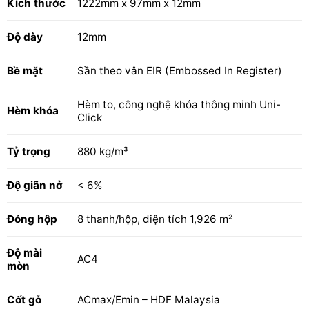
Kích thước
1222mm x 97mm x 12mm
Độ dày
12mm
Bề mặt
Sần theo vân EIR (Embossed In Register)
Hèm to, công nghệ khóa thông minh Uni-
Hèm khóa
Click
Tỷ trọng
880 kg/m³
< 6%
Độ giãn nở
Đóng hộp
8 thanh/hộp, diện tích 1,926 m²
Độ mài
AC4
mòn
Cốt gỗ
ACmax/Emin – HDF Malaysia