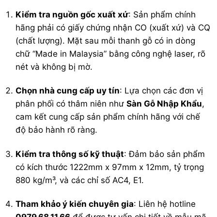
Kiểm tra nguồn gốc xuất xứ
: Sản phẩm chính
hãng phải có giấy chứng nhận CO (xuất xứ) và CQ
(chất lượng). Mặt sau mỗi thanh gỗ có in dòng
chữ “Made in Malaysia” bằng công nghệ laser, rõ
nét và không bị mờ.
Chọn nhà cung cấp uy tín
: Lựa chọn các đơn vị
phân phối có thâm niên như
Sàn Gỗ Nhập Khẩu
,
cam kết cung cấp sản phẩm chính hãng với chế
độ bảo hành rõ ràng.
Kiểm tra thông số kỹ thuật
: Đảm bảo sản phẩm
có kích thước 1222mm x 97mm x 12mm, tỷ trọng
880 kg/m³, và các chỉ số AC4, E1.
Tham khảo ý kiến chuyên gia
: Liên hệ hotline
0979.68.11.66
để được tư vấn chi tiết về mẫu mã,