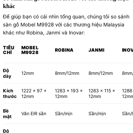
khác
Để giúp bạn có cái nhìn tổng quan, chúng tôi so sánh
sàn gỗ Mobel M9928 với các thương hiệu Malaysia
khác như Robina, Janmi và Inovar:
TIÊU
MOBEL
ROBINA
JANMI
INO
CHÍ
M9928
Độ
12mm
8mm/12mm
8mm/12mm
8mm
dày
Kích
1222 x 97 x
1283 x 193 x
1283 x 115 x
1288
thước
12mm
12mm
12mm
12m
Bề
Vân EIR sần
Sần/mịn
Sần/mịn
Sần/
mặt
Độ