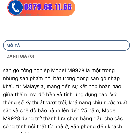
Đóng hộp:
8 thanh/hộp, diện tích 1,926m²
Độ mài mòn:
AC4
Cốt gỗ:
ACmax/Emin – HDF
Xuất xứ:
HDF Made In Malaysia
MÔ TẢ
Bảo hành:
25 năm
ĐÁNH GIÁ (0)
sàn gỗ
công nghiệp Mobel M9928 là một trong
những sản phẩm nổi bật trong dòng
sàn gỗ nhập
khẩu
từ Malaysia, mang đến sự kết hợp hoàn hảo
giữa thẩm mỹ, độ bền và tính ứng dụng cao. Với
thông số kỹ thuật vượt trội, khả năng chịu nước xuất
sắc và chế độ bảo hành lên đến 25 năm, Mobel
M9928 đang trở thành lựa chọn hàng đầu cho các
công trình nội thất từ nhà ở, văn phòng đến khách