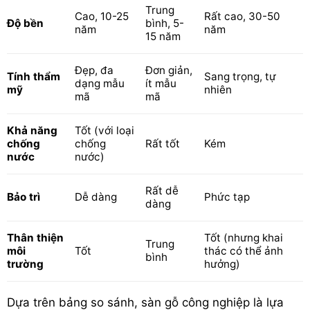
Trung
Cao, 10-25
Rất cao, 30-50
Độ bền
bình, 5-
năm
năm
15 năm
Đẹp, đa
Đơn giản,
Tính thẩm
Sang trọng, tự
dạng mẫu
ít mẫu
mỹ
nhiên
mã
mã
Khả năng
Tốt (với loại
chống
chống
Rất tốt
Kém
nước
nước)
Rất dễ
Bảo trì
Dễ dàng
Phức tạp
dàng
Thân thiện
Tốt (nhưng khai
Trung
môi
Tốt
thác có thể ảnh
bình
trường
hưởng)
Dựa trên bảng so sánh, sàn gỗ công nghiệp là lựa