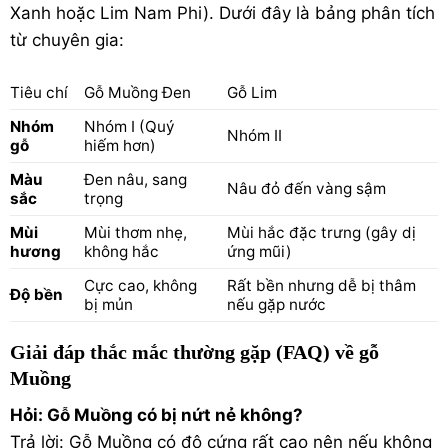
Xanh hoặc Lim Nam Phi). Dưới đây là bảng phân tích
từ chuyên gia:
Tiêu chí
Gỗ Muồng Đen
Gỗ Lim
Nhóm
Nhóm I (Quý
Nhóm II
gỗ
hiếm hơn)
Màu
Đen nâu, sang
Nâu đỏ đến vàng sậm
sắc
trọng
Mùi
Mùi thơm nhẹ,
Mùi hắc đặc trưng (gây dị
hương
không hắc
ứng mũi)
Cực cao, không
Rất bền nhưng dễ bị thâm
Độ bền
bị mủn
nếu gặp nước
Giải đáp thắc mắc thường gặp (FAQ) về gỗ
Muồng
Hỏi: Gỗ Muồng có bị nứt nẻ không?
Trả lời:
Gỗ Muồng có độ cứng rất cao nên nếu không