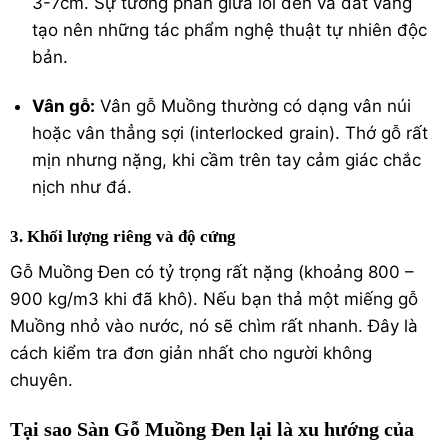
3-7cm. Sự tương phản giữa lõi đen và dát vàng
tạo nên những tác phẩm nghệ thuật tự nhiên độc
bản.
Vân gỗ:
Vân gỗ Muồng thường có dạng vân núi
hoặc vân thẳng sợi (interlocked grain). Thớ gỗ rất
mịn nhưng nặng, khi cầm trên tay cảm giác chắc
nịch như đá.
3. Khối lượng riêng và độ cứng
Gỗ Muồng Đen có tỷ trọng rất nặng (khoảng 800 –
900
kg/m3
khi đã khô). Nếu bạn thả một miếng gỗ
Muồng nhỏ vào nước, nó sẽ chìm rất nhanh. Đây là
cách kiểm tra đơn giản nhất cho người không
chuyên.
Tại sao Sàn Gỗ Muồng Đen lại là xu hướng của