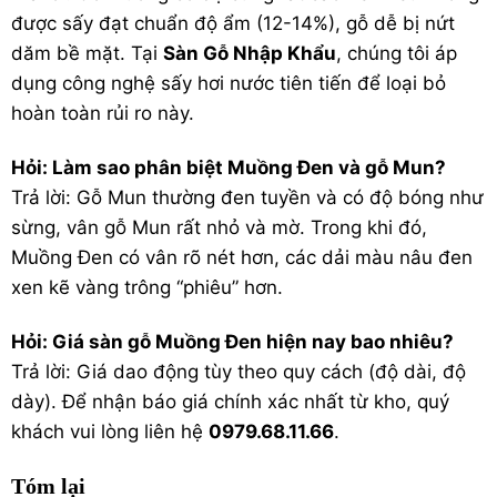
được sấy đạt chuẩn độ ẩm (12-14%), gỗ dễ bị nứt
dăm bề mặt. Tại
Sàn Gỗ Nhập Khẩu
, chúng tôi áp
dụng công nghệ sấy hơi nước tiên tiến để loại bỏ
hoàn toàn rủi ro này.
Hỏi: Làm sao phân biệt Muồng Đen và gỗ Mun?
Trả lời:
Gỗ Mun thường đen tuyền và có độ bóng như
sừng, vân gỗ Mun rất nhỏ và mờ. Trong khi đó,
Muồng Đen có vân rõ nét hơn, các dải màu nâu đen
xen kẽ vàng trông “phiêu” hơn.
Hỏi: Giá sàn gỗ Muồng Đen hiện nay bao nhiêu?
Trả lời:
Giá dao động tùy theo quy cách (độ dài, độ
dày). Để nhận báo giá chính xác nhất từ kho, quý
khách vui lòng liên hệ
0979.68.11.66
.
Tóm lại