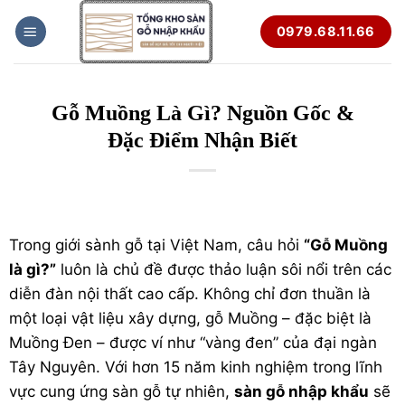
Bỏ
0979.68.11.66
qua
nội
dung
Gỗ Muồng Là Gì? Nguồn Gốc &
Đặc Điểm Nhận Biết
Trong giới sành gỗ tại Việt Nam, câu hỏi
“Gỗ Muồng
là gì?”
luôn là chủ đề được thảo luận sôi nổi trên các
diễn đàn nội thất cao cấp. Không chỉ đơn thuần là
một loại vật liệu xây dựng, gỗ Muồng – đặc biệt là
Muồng Đen – được ví như “vàng đen” của đại ngàn
Tây Nguyên. Với hơn 15 năm kinh nghiệm trong lĩnh
vực cung ứng
sàn gỗ
tự nhiên,
sàn gỗ nhập khẩu
sẽ