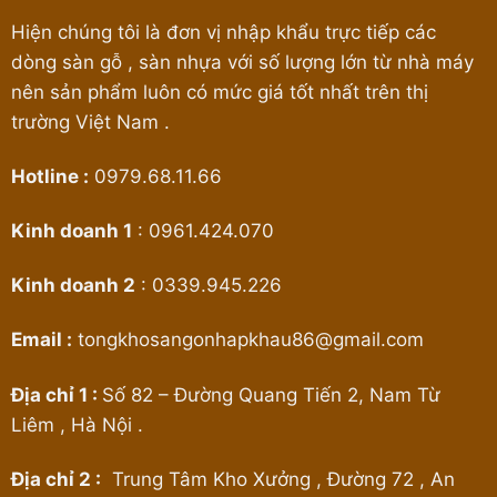
Tín
Giá
Hiện chúng tôi là đơn vị nhập khẩu trực tiếp các
Rẻ
Tại
dòng sàn gỗ , sàn nhựa với số lượng lớn từ nhà máy
Kho
nên sản phẩm luôn có mức giá tốt nhất trên thị
trường Việt Nam .
Hotline :
0979.68.11.66
Kinh doanh 1
:
0961.424.070
Kinh doanh 2
:
0339.945.226
Email :
tongkhosangonhapkhau86@gmail.com
Địa chỉ 1 :
Số 82 – Đường Quang Tiến 2, Nam Từ
Liêm , Hà Nội .
Địa chỉ 2 :
Trung Tâm Kho Xưởng , Đường 72 , An