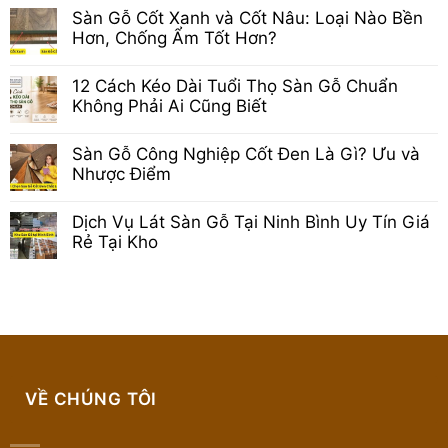
có
Sàn Gỗ Cốt Xanh và Cốt Nâu: Loại Nào Bền
bình
luận
Hơn, Chống Ẩm Tốt Hơn?
ở
Không
Sàn
có
Gỗ
12 Cách Kéo Dài Tuổi Thọ Sàn Gỗ Chuẩn
bình
Cốt
luận
Xanh
Không Phải Ai Cũng Biết
ở
Là
Không
Sàn
Gì?
có
Gỗ
Cấu
Sàn Gỗ Công Nghiệp Cốt Đen Là Gì? Ưu và
bình
Cốt
Tạo,
luận
Xanh
Nhược Điểm
Ưu
ở
và
Nhược
Không
12
Cốt
Điểm
có
Cách
Nâu:
Sàn
Dịch Vụ Lát Sàn Gỗ Tại Ninh Bình Uy Tín Giá
bình
Kéo
Loại
Cốt
luận
Dài
Rẻ Tại Kho
Nào
Xanh
ở
Tuổi
Bền
Không
Sàn
Thọ
Hơn,
có
Gỗ
Sàn
Chống
bình
Công
Gỗ
Ẩm
luận
Nghiệp
Chuẩn
Tốt
ở
Cốt
Không
Hơn?
Dịch
Đen
Phải
Vụ
Là
Ai
Lát
Gì?
Cũng
Sàn
Ưu
Biết
Gỗ
và
VỀ CHÚNG TÔI
Tại
Nhược
Ninh
Điểm
Bình
Uy