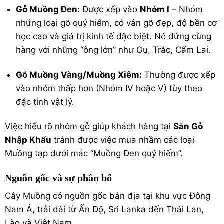
Gỗ Muồng Đen:
Được xếp vào
Nhóm I
– Nhóm
những loại gỗ quý hiếm, có vân gỗ đẹp, độ bền cơ
học cao và giá trị kinh tế đặc biệt. Nó đứng cùng
hàng với những “ông lớn” như Gụ, Trắc, Cẩm Lai.
Gỗ Muồng Vàng/Muồng Xiêm:
Thường được xếp
vào nhóm thấp hơn (Nhóm IV hoặc V) tùy theo
đặc tính vật lý.
Việc hiểu rõ nhóm gỗ giúp khách hàng tại
Sàn Gỗ
Nhập Khẩu
tránh được việc mua nhầm các loại
Muồng tạp dưới mác “Muồng Đen quý hiếm”.
Nguồn gốc và sự phân bố
Cây Muồng có nguồn gốc bản địa tại khu vực Đông
Nam Á, trải dài từ Ấn Độ, Sri Lanka đến Thái Lan,
Lào và Việt Nam.