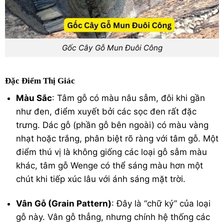
Gốc Cây Gỗ Mun Đuôi Công
Đặc Điểm Thị Giác
Màu Sắc
: Tâm gỗ có màu nâu sẫm, đôi khi gần
như đen, điểm xuyết bởi các sọc đen rất đặc
trưng. Dác gỗ (phần gỗ bên ngoài) có màu vàng
nhạt hoặc trắng, phân biệt rõ ràng với tâm gỗ.
Một
điểm thú vị là không giống các loại gỗ sẫm màu
khác, tâm gỗ Wenge có thể sáng màu hơn một
chút khi tiếp xúc lâu với ánh sáng mặt trời.
Vân Gỗ (Grain Pattern)
: Đây là “chữ ký” của loại
gỗ này. Vân gỗ thẳng, nhưng chính hệ thống các