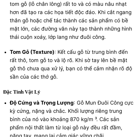
tom gỗ (lỗ chân lông) rất to và có màu nâu nhạt
hơn đã tạo ra các họa tiết độc đáo.
Khi cắt ngang
thân gỗ hoặc chế tác thành các sản phẩm có bề
mặt lớn, các đường vân này tạo thành những hình
thái cuộn xoáy, lớp lang như đuôi công.
Tom Gỗ (Texture)
: Kết cấu gỗ từ trung bình đến
rất thô, tom gỗ to và lộ rõ.
Khi sờ tay lên bề mặt
gỗ thô chưa qua xử lý, bạn có thể cảm nhận rõ độ
sần của các thớ gỗ.
Đặc Tính Vật Lý
Độ Cứng và Trọng Lượng
: Gỗ Mun Đuôi Công cực
kỳ cứng, nặng và chắc. Khối lượng riêng trung
bình của nó vào khoảng 870
kg/m
³.
Các sản
phẩm nội thất làm từ loại gỗ này đều rất đầm,
nặng tay, mang lại cảm giác vững chãi.