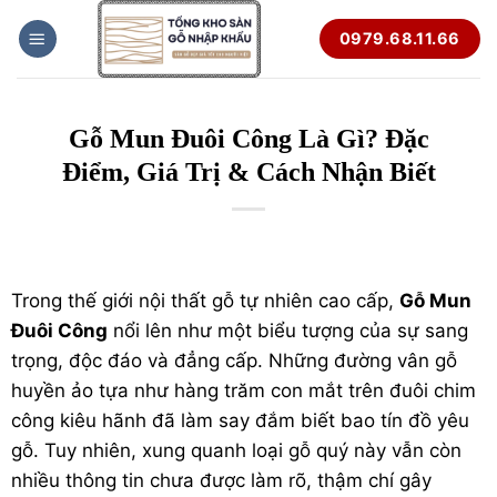
Bỏ
0979.68.11.66
qua
nội
dung
Gỗ Mun Đuôi Công Là Gì? Đặc
Điểm, Giá Trị & Cách Nhận Biết
Trong thế giới nội thất gỗ tự nhiên cao cấp,
Gỗ Mun
Đuôi Công
nổi lên như một biểu tượng của sự sang
trọng, độc đáo và đẳng cấp. Những đường vân gỗ
huyền ảo tựa như hàng trăm con mắt trên đuôi chim
công kiêu hãnh đã làm say đắm biết bao tín đồ yêu
gỗ. Tuy nhiên, xung quanh loại gỗ quý này vẫn còn
nhiều thông tin chưa được làm rõ, thậm chí gây