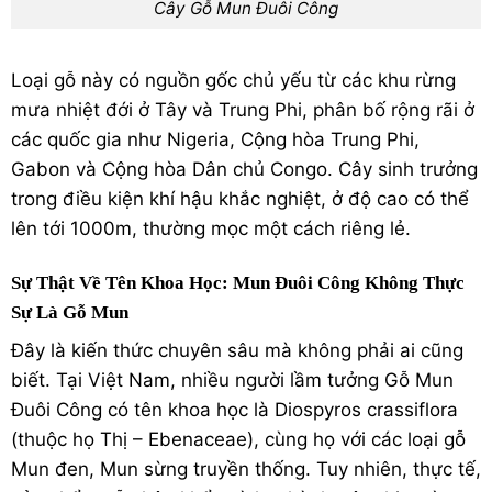
Cây Gỗ Mun Đuôi Công
Loại gỗ này có nguồn gốc chủ yếu từ các khu rừng
mưa nhiệt đới ở Tây và Trung Phi, phân bố rộng rãi ở
các quốc gia như Nigeria, Cộng hòa Trung Phi,
Gabon và Cộng hòa Dân chủ Congo.
Cây sinh trưởng
trong điều kiện khí hậu khắc nghiệt, ở độ cao có thể
lên tới 1000m, thường mọc một cách riêng lẻ.
Sự Thật Về Tên Khoa Học: Mun Đuôi Công Không Thực
Sự Là Gỗ Mun
Đây là kiến thức chuyên sâu mà không phải ai cũng
biết. Tại Việt Nam, nhiều người lầm tưởng Gỗ Mun
Đuôi Công có tên khoa học là
Diospyros crassiflora
(thuộc họ Thị – Ebenaceae), cùng họ với các loại gỗ
Mun đen, Mun sừng truyền thống.
Tuy nhiên, thực tế,