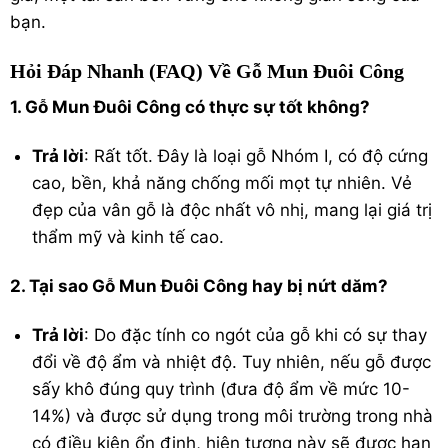
bạn.
Hỏi Đáp Nhanh (FAQ) Về Gỗ Mun Đuôi Công
1. Gỗ Mun Đuôi Công có thực sự tốt không?
Trả lời
: Rất tốt. Đây là loại gỗ Nhóm I, có độ cứng
cao, bền, khả năng chống mối mọt tự nhiên. Vẻ
đẹp của vân gỗ là độc nhất vô nhị, mang lại giá trị
thẩm mỹ và kinh tế cao.
2. Tại sao Gỗ Mun Đuôi Công hay bị nứt dăm?
Trả lời
: Do đặc tính co ngót của gỗ khi có sự thay
đổi về độ ẩm và nhiệt độ. Tuy nhiên, nếu gỗ được
sấy khô đúng quy trình (đưa độ ẩm về mức 10-
14%) và được sử dụng trong môi trường trong nhà
có điều kiện ổn định, hiện tượng này sẽ được hạn