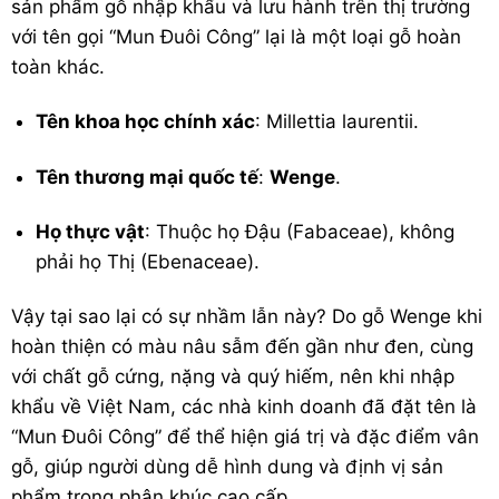
sản phẩm gỗ nhập khẩu và lưu hành trên thị trường
với tên gọi “Mun Đuôi Công” lại là một loại gỗ hoàn
toàn khác.
Tên khoa học chính xác
:
Millettia laurentii
.
Tên thương mại quốc tế
:
Wenge
.
Họ thực vật
: Thuộc họ Đậu (Fabaceae), không
phải họ Thị (Ebenaceae).
Vậy tại sao lại có sự nhầm lẫn này? Do gỗ Wenge khi
hoàn thiện có màu nâu sẫm đến gần như đen, cùng
với chất gỗ cứng, nặng và quý hiếm, nên khi nhập
khẩu về Việt Nam, các nhà kinh doanh đã đặt tên là
“Mun Đuôi Công” để thể hiện giá trị và đặc điểm vân
gỗ, giúp người dùng dễ hình dung và định vị sản
phẩm trong phân khúc cao cấp.