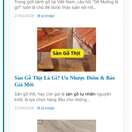
Trong giới sành gỗ tại Việt Nam, câu hỏi "Gỗ Muồng là
gì?" luôn là chủ đề được thảo luận sôi nổi…
27/02/2026
(8 từ khớp)
Sàn Gỗ Thịt Là Gì? Ưu Nhược Điểm & Báo
Giá Mới
Sàn gỗ thịt, hay còn gọi là
sàn gỗ tự nhiên
nguyên
khối, là lựa chọn hàng đầu cho những…
22/06/2026
(6 từ khớp)