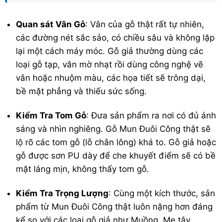
Quan sát Vân Gỗ
: Vân của gỗ thật rất tự nhiên,
các đường nét sắc sảo, có chiều sâu và không lặp
lại một cách máy móc. Gỗ giả thường dùng các
loại gỗ tạp, vân mờ nhạt rồi dùng công nghệ vẽ
vân hoặc nhuộm màu, các họa tiết sẽ trông dại,
bề mặt phẳng và thiếu sức sống.
Kiểm Tra Tom Gỗ
: Đưa sản phẩm ra nơi có đủ ánh
sáng và nhìn nghiêng. Gỗ Mun Đuôi Công thật sẽ
lộ rõ các tom gỗ (lỗ chân lông) khá to. Gỗ giả hoặc
gỗ được sơn PU dày để che khuyết điểm sẽ có bề
mặt láng mịn, không thấy tom gỗ.
Kiểm Tra Trọng Lượng
: Cùng một kích thước, sản
phẩm từ Mun Đuôi Công thật luôn nặng hơn đáng
kể so với các loại gỗ giả như Muồng, Me tây.