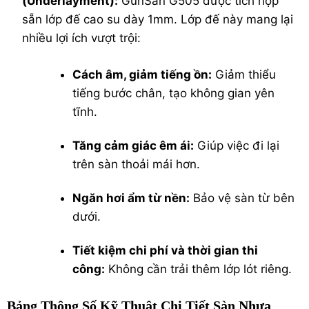
(Underlayment):
GunSan G505 được tích hợp
sẵn lớp đế cao su dày 1mm. Lớp đế này mang lại
nhiều lợi ích vượt trội:
Cách âm, giảm tiếng ồn:
Giảm thiểu
tiếng bước chân, tạo không gian yên
tĩnh.
Tăng cảm giác êm ái:
Giúp việc đi lại
trên sàn thoải mái hơn.
Ngăn hơi ẩm từ nền:
Bảo vệ sàn từ bên
dưới.
Tiết kiệm chi phí và thời gian thi
công:
Không cần trải thêm lớp lót riêng.
Bảng Thông Số Kỹ Thuật Chi Tiết Sàn Nhựa