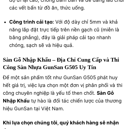
độ đi lại cao, chống bám bẩn và dễ dàng lau chùi
các vết bẩn từ đồ ăn, thức uống.
Công trình cải tạo:
Với độ dày chỉ 5mm và khả
năng lắp đặt trực tiếp trên nền gạch cũ (miễn là
bằng phẳng), đây là giải pháp cải tạo nhanh
chóng, sạch sẽ và hiệu quả.
Sàn Gỗ Nhập Khẩu – Địa Chỉ Cung Cấp và Thi
Công Sàn Nhựa GunSan G505 Uy Tín
Để một sản phẩm tốt như GunSan G505 phát huy
hết giá trị, việc lựa chọn một đơn vị phân phối và thi
công chuyên nghiệp là yếu tố then chốt.
Sàn Gỗ
Nhập Khẩu
tự hào là đối tác chiến lược của thương
hiệu GunSan tại Việt Nam.
Khi lựa chọn chúng tôi, quý khách hàng sẽ nhận