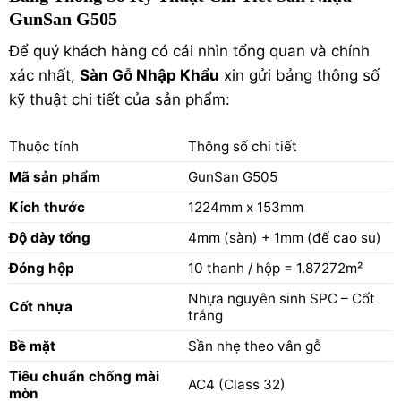
GunSan G505
Để quý khách hàng có cái nhìn tổng quan và chính
xác nhất,
Sàn Gỗ Nhập Khẩu
xin gửi bảng thông số
kỹ thuật chi tiết của sản phẩm:
Thuộc tính
Thông số chi tiết
Mã sản phẩm
GunSan G505
Kích thước
1224mm x 153mm
Độ dày tổng
4mm (sàn) + 1mm (đế cao su)
Đóng hộp
10 thanh / hộp = 1.87272m²
Nhựa nguyên sinh SPC – Cốt
Cốt nhựa
trắng
Bề mặt
Sần nhẹ theo vân gỗ
Tiêu chuẩn chống mài
AC4 (Class 32)
mòn