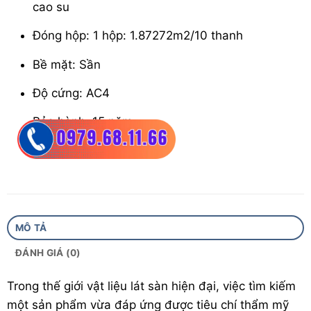
cao su
Đóng hộp
:
1 hộp: 1.87272m2/10 thanh
Bề mặt
:
Sần
Độ cứng
:
AC4
Bảo hành
:
15 năm
Công nghệ : Hàn Quốc
Xuất xứ
:
Việt Nam
MÔ TẢ
ĐÁNH GIÁ (0)
Trong thế giới vật liệu lát sàn hiện đại, việc tìm kiếm
một sản phẩm vừa đáp ứng được tiêu chí thẩm mỹ