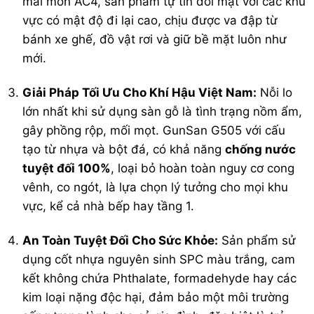
mài mòn AC4, sản phẩm tự tin đối mặt với các khu
vực có mật độ đi lại cao, chịu được va đập từ
bánh xe ghế, đồ vật rơi và giữ bề mặt luôn như
mới.
Giải Pháp Tối Ưu Cho Khí Hậu Việt Nam:
Nỗi lo
lớn nhất khi sử dụng sàn gỗ là tình trạng nồm ẩm,
gây phồng rộp, mối mọt. GunSan G505 với cấu
tạo từ nhựa và bột đá, có khả năng
chống nước
tuyệt đối 100%
, loại bỏ hoàn toàn nguy cơ cong
vênh, co ngót, là lựa chọn lý tưởng cho mọi khu
vực, kể cả nhà bếp hay tầng 1.
An Toàn Tuyệt Đối Cho Sức Khỏe:
Sản phẩm sử
dụng cốt nhựa nguyên sinh SPC màu trắng, cam
kết không chứa Phthalate, formadehyde hay các
kim loại nặng độc hại, đảm bảo một môi trường