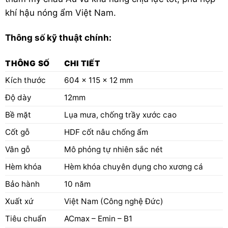
khí hậu nóng ẩm Việt Nam.
Thông số kỹ thuật chính:
THÔNG SỐ
CHI TIẾT
Kích thước
604 x 115 x 12 mm
Độ dày
12mm
Bề mặt
Lụa mưa, chống trầy xước cao
Cốt gỗ
HDF cốt nâu chống ẩm
Vân gỗ
Mô phỏng tự nhiên sắc nét
Hèm khóa
Hèm khóa chuyên dụng cho xương cá
Bảo hành
10 năm
Xuất xứ
Việt Nam (Công nghệ Đức)
Tiêu chuẩn
ACmax – Emin – B1