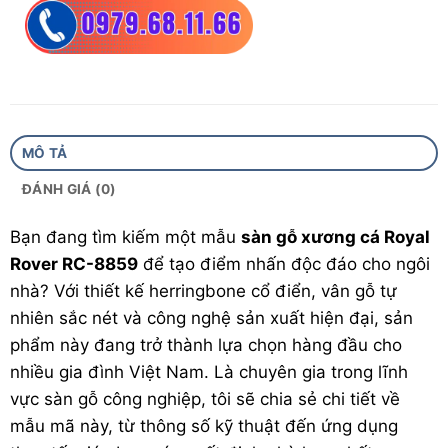
Vân gỗ:
Mô phỏng tự nhiên sắc nét
Bảo hành:
10 năm
Độ dày:
12mm
Hèm khóa:
Hèm khóa chuyên dụng cho xương
MÔ TẢ
cá.
ĐÁNH GIÁ (0)
Xuất xứ :
Việt Nam
Bạn đang tìm kiếm một mẫu
sàn gỗ
xương cá Royal
Sử dụng công nghệ :
Malaysia.
Rover RC-8859
để tạo điểm nhấn độc đáo cho ngôi
nhà? Với thiết kế herringbone cổ điển, vân gỗ tự
nhiên sắc nét và công nghệ sản xuất hiện đại, sản
phẩm này đang trở thành lựa chọn hàng đầu cho
nhiều gia đình Việt Nam. Là chuyên gia trong lĩnh
vực
sàn gỗ công nghiệp
, tôi sẽ chia sẻ chi tiết về
mẫu mã này, từ thông số kỹ thuật đến ứng dụng