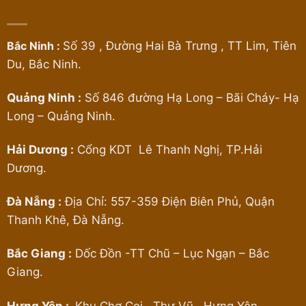
Bắc Ninh :
Số 39 , Đường Hai Bà Trưng , TT Lim, Tiên
Du, Bắc Ninh.
Quảng Ninh :
Số 846 đường Hạ Long – Bãi Cháy- Hạ
Long – Quảng Ninh.
Hải Dương :
Cổng KDT Lê Thanh Nghị, TP.Hải
Dương.
Đà Nẵng :
Địa Chỉ: 557-359 Điện Biên Phủ, Quận
Thanh Khê, Đà Nẵng.
Bắc Giang :
Dốc Đồn -TT Chũ – Lục Ngạn – Bắc
Giang.
Hưng Yên :
Khu Chợ Cọi, Thư Vũ , Hưng Yên