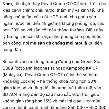
Nam
, tôi nhận thấy Royal Green G7-07 vượt trội ở ba
khía cạnh chính: chịu nước, thẩm mỹ và kinh tế. Khả
năng chống ẩm của cốt HDF xanh cho phép sàn
ngâm nước lên đến 48 giờ mà không phồng rộp, cao
hơn 20% so với sàn cốt nâu thông thường. Điều này
lý tưởng cho các khu vực như phòng tắm phụ hoặc
ban công, nơi mà
sàn gỗ chống mối mọt
là ưu tiên
hàng đầu.
So sánh với các dòng tương đương như Green Star
G889 (cốt xanh Indonesia) hoặc Kampong KA 07
(Malaysia), Royal Green G7-07 có lợi thế về hèm
khóa Big Locking – hệ thống khóa rộng hơn 30%,
giảm khe hở và tăng độ kín nước. Về thẩm mỹ, vân
3D AC4 mang đến độ sâu màu sắc vượt trội, giúp
không gian rộng hơn 15% về mặt thị giác. Hơn nữa,
với giá thành cạnh tranh (khoảng 350.000 – 450.000