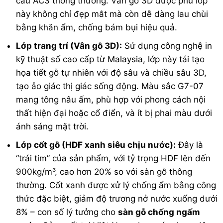
cầu AC3 thông thường. Vân gỗ 3D được phủ lớp
này không chỉ đẹp mắt mà còn dễ dàng lau chùi
bằng khăn ẩm, chống bám bụi hiệu quả.
Lớp trang trí (Vân gỗ 3D):
Sử dụng công nghệ in
kỹ thuật số cao cấp từ Malaysia, lớp này tái tạo
họa tiết gỗ tự nhiên với độ sâu và chiều sâu 3D,
tạo ảo giác thị giác sống động. Màu sắc G7-07
mang tông nâu ấm, phù hợp với phong cách nội
thất hiện đại hoặc cổ điển, và ít bị phai màu dưới
ánh sáng mặt trời.
Lớp cốt gỗ (HDF xanh siêu chịu nước):
Đây là
“trái tim” của sản phẩm, với tỷ trọng HDF lên đến
900kg/m³, cao hơn 20% so với sàn gỗ thông
thường. Cốt xanh được xử lý chống ẩm bằng công
thức đặc biệt, giảm độ trương nở nước xuống dưới
8% – con số lý tưởng cho
sàn gỗ chống ngấm