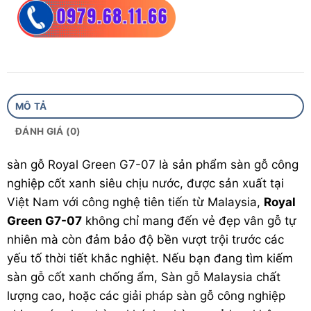
Hèm khóa:
Big Locking System
Quy cách đóng gói:
12pcs/2,1390m2
Bảo hành:
20 năm
Xuất xứ :
Việt Nam công nghệ Malaysia
MÔ TẢ
ĐÁNH GIÁ (0)
sàn gỗ
Royal Green G7-07 là sản phẩm
sàn gỗ công
nghiệp
cốt xanh siêu chịu nước, được sản xuất tại
Việt Nam với công nghệ tiên tiến từ Malaysia,
Royal
Green G7-07
không chỉ mang đến vẻ đẹp vân gỗ tự
nhiên mà còn đảm bảo độ bền vượt trội trước các
yếu tố thời tiết khắc nghiệt. Nếu bạn đang tìm kiếm
sàn gỗ cốt xanh chống ẩm,
Sàn gỗ Malaysia
chất
lượng cao, hoặc các giải pháp sàn gỗ công nghiệp