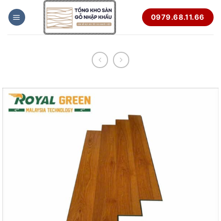
Bỏ
0979.68.11.66
qua
nội
dung