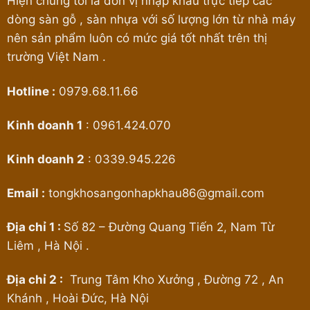
Hiện chúng tôi là đơn vị nhập khẩu trực tiếp các
dòng sàn gỗ , sàn nhựa với số lượng lớn từ nhà máy
nên sản phẩm luôn có mức giá tốt nhất trên thị
trường Việt Nam .
Hotline :
0979.68.11.66
Kinh doanh 1
:
0961.424.070
Kinh doanh 2
:
0339.945.226
Email :
tongkhosangonhapkhau86@gmail.com
Địa chỉ 1 :
Số 82 – Đường Quang Tiến 2, Nam Từ
Liêm , Hà Nội .
Địa chỉ 2 :
Trung Tâm Kho Xưởng , Đường 72 , An
Khánh , Hoài Đức, Hà Nội