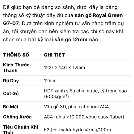
Để giúp bạn dễ dàng so sánh, dưới đây là bảng
thông số kỹ thuật đầy đủ của
sàn gỗ Royal Green
G7-07
. Dựa trên kinh nghiệm tư vấn hàng trăm dự
án, tôi khuyên bạn nên kiểm tra các chỉ số này khi
chọn mua bất kỳ loại
sàn gỗ 12mm
nào.
THÔNG SỐ
CHI TIẾT
Kích Thước
1221 x 146 x 12mm
Thanh
Độ Dày
12mm
HDF xanh siêu chịu nước, tỷ trọng cao
Cốt Gỗ
(900kg/m³)
Bề Mặt
Vân gỗ 3D, phủ oxit nhôm AC4
Chống Xước
AC4 (chịu >10.000 vòng quay Taber)
Tiêu Chuẩn Khí
E2 (Formaldehyde ≤7mg/100g)
Thải