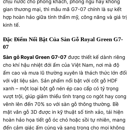
chịu nước cho phòng khách, phòng ngủ hay không
gian thương mại, thì mẫu mã G7-07 chính là sự kết
hợp hoàn hảo giữa tính thẩm mỹ, công năng và giá trị
kinh tế.
Đặc Điểm Nổi Bật Của Sàn Gỗ Royal Green G7-
07
Sàn gỗ Royal Green G7-07
được thiết kế dành riêng
cho khí hậu nhiệt đới ẩm của Việt Nam, nơi mà độ
ẩm cao và mưa lũ thường xuyên là thách thức lớn đối
với vật liệu sàn. Sản phẩm nổi bật với cốt gỗ HDF
xanh – một loại bột gỗ nén ép cao cấp có tỷ trọng
vượt trội, giúp giảm thiểu tình trạng co ngót hay cong
vênh lên đến 70% so với sàn gỗ thông thường. Bề
mặt vân gỗ 3D được in kỹ thuật số tinh xảo, tái hiện
hoàn hảo họa tiết gỗ óc chó hoặc sồi tự nhiên, mang
đến cảm giác ấm cúng và sang trọng cho mọi không