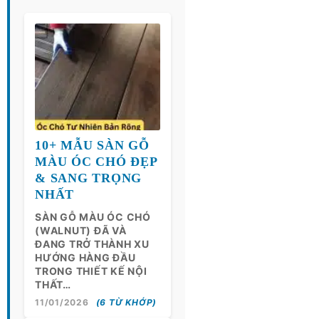
10+ MẪU SÀN GỖ
MÀU ÓC CHÓ ĐẸP
& SANG TRỌNG
NHẤT
SÀN GỖ MÀU ÓC CHÓ
(WALNUT) ĐÃ VÀ
ĐANG TRỞ THÀNH XU
HƯỚNG HÀNG ĐẦU
TRONG THIẾT KẾ NỘI
THẤT…
11/01/2026
(6 TỪ KHỚP)