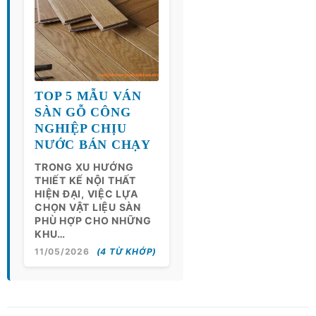
TOP 5 MẪU VÁN
SÀN GỖ CÔNG
NGHIỆP CHỊU
NƯỚC BÁN CHẠY
TRONG XU HƯỚNG
THIẾT KẾ NỘI THẤT
HIỆN ĐẠI, VIỆC LỰA
CHỌN VẬT LIỆU SÀN
PHÙ HỢP CHO NHỮNG
KHU…
11/05/2026
(4 TỪ KHỚP)