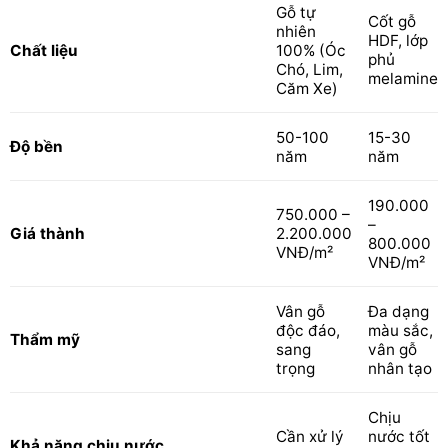
Gỗ tự
Cốt gỗ
nhiên
HDF, lớp
Chất liệu
100% (Óc
phủ
Chó, Lim,
melamine
Căm Xe)
50-100
15-30
Độ bền
năm
năm
190.000
750.000 –
–
Giá thành
2.200.000
800.000
VNĐ/m²
VNĐ/m²
Vân gỗ
Đa dạng
độc đáo,
màu sắc,
Thẩm mỹ
sang
vân gỗ
trọng
nhân tạo
Chịu
Cần xử lý
nước tốt
Khả năng chịu nước