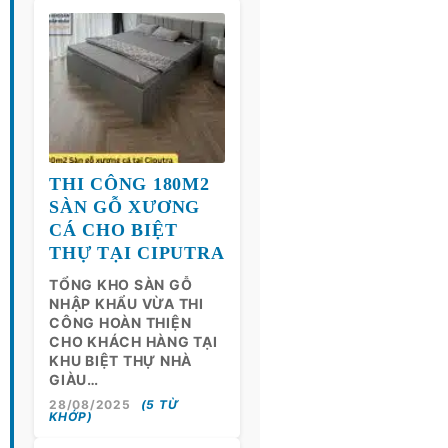
THI CÔNG 180M2
SÀN GỖ XƯƠNG
CÁ CHO BIỆT
THỰ TẠI CIPUTRA
TỔNG KHO SÀN GỖ
NHẬP KHẨU VỪA THI
CÔNG HOÀN THIỆN
CHO KHÁCH HÀNG TẠI
KHU BIỆT THỰ NHÀ
GIÀU…
28/08/2025
(5 TỪ
KHỚP)