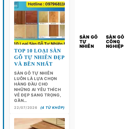
SÀN GỖ
SÀN GỖ
TỰ
CÔNG
NHIÊN
NGHIỆP
TOP 10 LOẠI SÀN
GỖ TỰ NHIÊN ĐẸP
VÀ BỀN NHẤT
SÀN GỖ TỰ NHIÊN
LUÔN LÀ LỰA CHỌN
HÀNG ĐẦU CHO
NHỮNG AI YÊU THÍCH
VẺ ĐẸP SANG TRỌNG,
GẦN…
22/07/2026
(4 TỪ KHỚP)