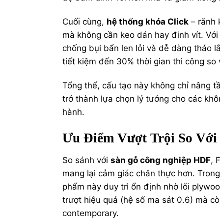
Cuối cùng,
hệ thống khóa Click
– rãnh 
mà không cần keo dán hay đinh vít. Với
chống bụi bẩn len lỏi và dễ dàng tháo lắ
tiết kiệm đến 30% thời gian thi công so
Tổng thể, cấu tạo này không chỉ nâng 
trở thành lựa chọn lý tưởng cho các khô
hành.
Ưu Điểm Vượt Trội So Với
So sánh với
sàn gỗ công nghiệp
HDF
, 
mang lại cảm giác chân thực hơn. Trong
phẩm này duy trì ổn định nhờ lõi plywo
trượt hiệu quả (hệ số ma sát 0.6) mà cò
contemporary.