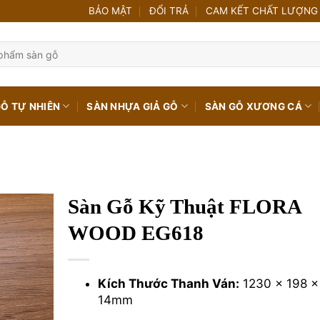
BẢO MẬT
ĐỔI TRẢ
CAM KẾT CHẤT LƯỢNG
GỖ TỰ NHIÊN
SÀN NHỰA GIẢ GỖ
SÀN GỖ XƯƠNG CÁ
Sàn Gỗ Kỹ Thuật FLORA
WOOD EG618
Kích Thước Thanh Ván:
1230 x 198 x
14mm