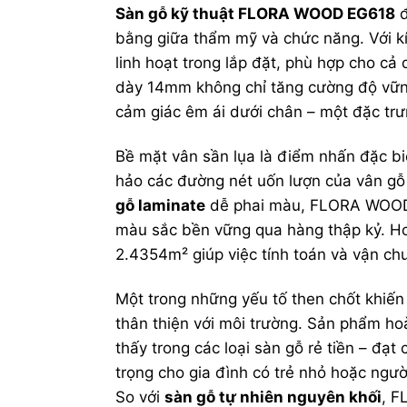
Sàn gỗ kỹ thuật FLORA WOOD EG618
đ
bằng giữa thẩm mỹ và chức năng. Với
linh hoạt trong lắp đặt, phù hợp cho c
dày 14mm không chỉ tăng cường độ vững 
cảm giác êm ái dưới chân – một đặc trư
Bề mặt vân sần lụa là điểm nhấn đặc biệt
hảo các đường nét uốn lượn của vân gỗ 
gỗ laminate
dễ phai màu, FLORA WOOD 
màu sắc bền vững qua hàng thập kỷ. Hơ
2.4354m² giúp việc tính toán và vận chu
Một trong những yếu tố then chốt khiế
thân thiện với môi trường. Sản phẩm h
thấy trong các loại sàn gỗ rẻ tiền – đạ
trọng cho gia đình có trẻ nhỏ hoặc ngườ
So với
sàn gỗ tự nhiên
nguyên khối
, F