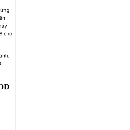
 ứng
rên
háy
18 cho
ạnh,
D
OOD