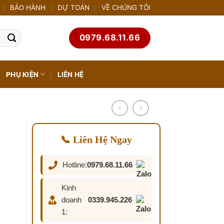
BẢO HÀNH
DỰ TOÁN
VỀ CHÚNG TÔI
0979.68.11.66
PHỤ KIỆN
LIÊN HỆ
📞 Liên Hệ Ngay
Hotline:
0979.68.11.66
Kinh
doanh
0339.945.226
1: