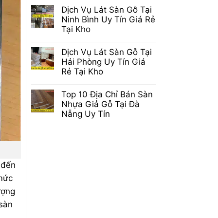
Kéo
có
Dịch Vụ Lát Sàn Gỗ Tại
Dài
bình
Tuổi
luận
Ninh Bình Uy Tín Giá Rẻ
Thọ
ở
Tại Kho
Sàn
Sàn
Gỗ
Gỗ
Không
Chuẩn
Công
có
Không
Dịch Vụ Lát Sàn Gỗ Tại
Nghiệp
bình
Phải
Cốt
luận
Hải Phòng Uy Tín Giá
Ai
Đen
ở
Cũng
Rẻ Tại Kho
Là
Dịch
Biết
Gì?
Vụ
Không
Ưu
Lát
có
và
Top 10 Địa Chỉ Bán Sàn
Sàn
bình
Nhược
Gỗ
luận
Nhựa Giả Gỗ Tại Đà
Điểm
Tại
ở
Nẵng Uy Tín
Ninh
Dịch
Bình
Vụ
Không
Uy
Lát
có
Tín
Sàn
bình
Giá
Gỗ
luận
Rẻ
Tại
ở
Tại
Hải
Top
Kho
Phòng
 đến
10
Uy
Địa
 mức
Tín
Chỉ
Giá
Bán
ượng
Rẻ
Sàn
Tại
Nhựa
 sàn
Kho
Giả
Gỗ