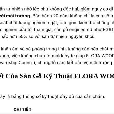
n tự nhiên nhờ lớp phủ không độc hại, giảm nguy cơ dị
với môi trường
. Bảo hành 20 năm không chỉ là con số t
soát chất lượng nghiêm ngặt, bao gồm kiểm tra chống c
ác nghiên cứu tôi tham gia, sàn gỗ engineered như EG6
 thấp hơn 50% so với sàn tự nhiên nguyên khối.
 khăn ẩm và xà phòng trung tính, không cần hóa chất m
 án xanh, việc không chứa formaldehyde giúp FLORA WOO
ardship Council), chứng tỏ cam kết bảo vệ môi trường.
Tiết Của Sàn Gỗ Kỹ Thuật FLORA W
đây là bảng thông số kỹ thuật đầy đủ của sản phẩm:
CHI TIẾT