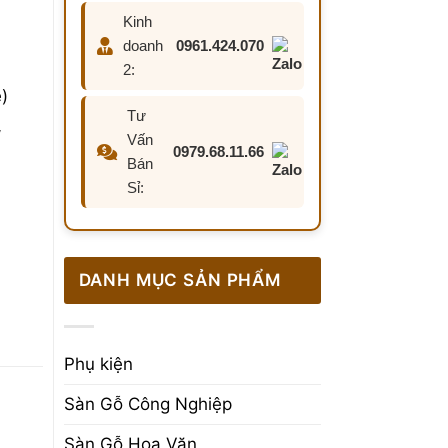
Kinh
doanh
0961.424.070
2:
)
Tư
/
Vấn
0979.68.11.66
Bán
Sỉ:
phai
DANH MỤC SẢN PHẨM
âm
Phụ kiện
 nước
Sàn Gỗ Công Nghiệp
Sàn Gỗ Hoa Văn