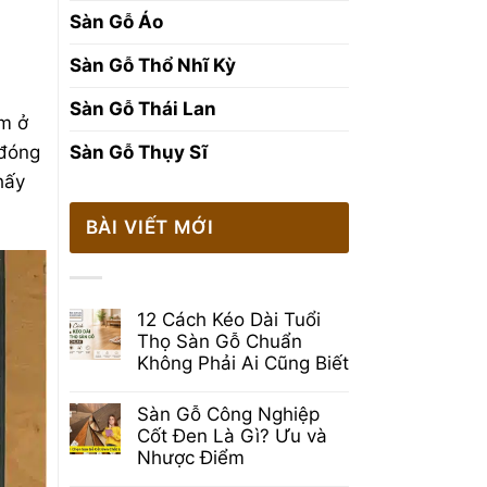
Sàn Gỗ Áo
Sàn Gỗ Thổ Nhĩ Kỳ
Sàn Gỗ Thái Lan
m ở
 đóng
Sàn Gỗ Thụy Sĩ
hấy
BÀI VIẾT MỚI
12 Cách Kéo Dài Tuổi
Thọ Sàn Gỗ Chuẩn
Không Phải Ai Cũng Biết
Không
có
Sàn Gỗ Công Nghiệp
bình
luận
Cốt Đen Là Gì? Ưu và
ở
Nhược Điểm
12
Cách
Không