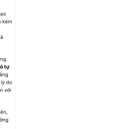
Tại
Đà
Nẵng
Uy
cao
Tín
ẩm kém
mà
ng.
ỗ tự
oảng
lý do
n với
lên,
ường