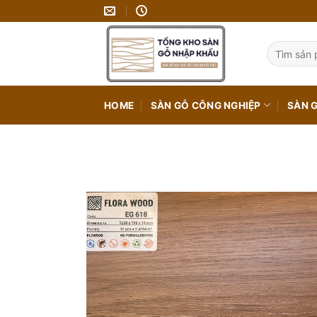
Bỏ
qua
nội
Tìm
kiếm:
dung
HOME
SÀN GỖ CÔNG NGHIỆP
SÀN 