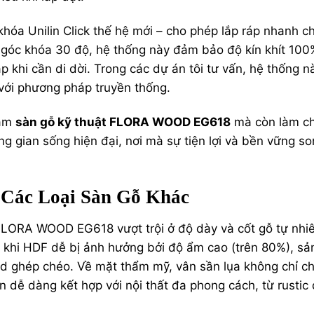
khóa Unilin Click thế hệ mới – cho phép lắp ráp nhanh c
 góc khóa 30 độ, hệ thống này đảm bảo độ kín khít 100
p khi cần di dời. Trong các dự án tôi tư vấn, hệ thống n
 với phương pháp truyền thống.
tầm
sàn gỗ kỹ thuật FLORA WOOD EG618
mà còn làm c
ng gian sống hiện đại, nơi mà sự tiện lợi và bền vững s
 Các Loại Sàn Gỗ Khác
FLORA WOOD EG618 vượt trội ở độ dày và cốt gỗ tự nhi
 khi HDF dễ bị ảnh hưởng bởi độ ẩm cao (trên 80%), sả
od ghép chéo. Về mặt thẩm mỹ, vân sần lụa không chỉ c
n dễ dàng kết hợp với nội thất đa phong cách, từ rustic