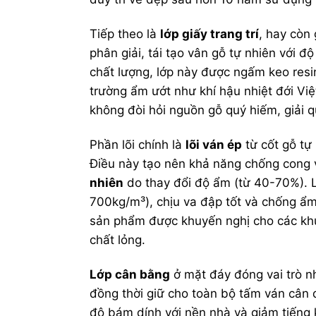
Tiếp theo là
lớp giấy trang trí
, hay còn 
phân giải, tái tạo vân gỗ tự nhiên với
chất lượng, lớp này được ngấm keo resi
trường ẩm ướt như khí hậu nhiệt đới Việ
không đòi hỏi nguồn gỗ quý hiếm, giải q
Phần lõi chính là
lõi ván ép
từ cốt gỗ tự
Điều này tạo nên khả năng chống cong v
nhiên
do thay đổi độ ẩm (từ 40-70%).
700kg/m³), chịu va đập tốt và chống ẩ
sản phẩm được khuyến nghị cho các khu
chất lỏng.
Lớp cân bằng
ở mặt đáy đóng vai trò nh
đồng thời giữ cho toàn bộ tấm ván cân 
độ bám dính với nền nhà và giảm tiếng k