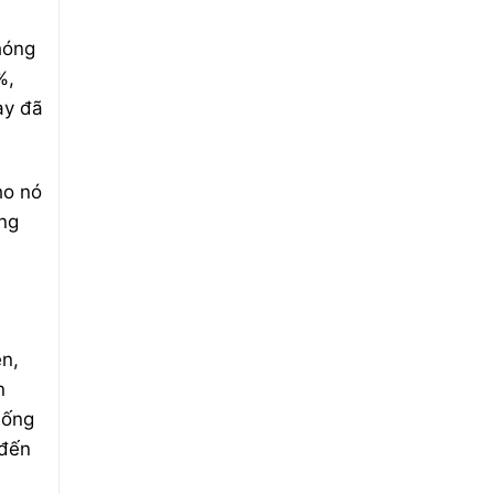
hóng
%,
ày đã
ho nó
ong
ên,
n
hống
 đến