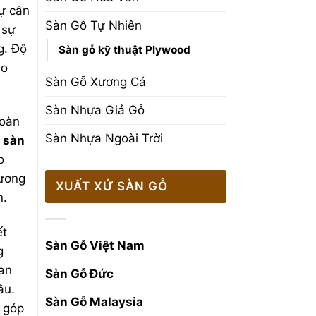
 khu
sự cân
Sàn Gỗ Tự Nhiên
 sự
g. Độ
Sàn gỗ kỹ thuật Plywood
ạo
Sàn Gỗ Xương Cá
Sàn Nhựa Giả Gỗ
hoàn
Sàn Nhựa Ngoài Trời
ư
sàn
o
đương
XUẤT XỨ SÀN GỖ
n.
ết
Sàn Gỗ Việt Nam
g
uan
Sàn Gỗ Đức
ầu.
Sàn Gỗ Malaysia
 góp