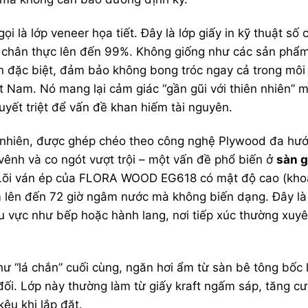
gọi là lớp veneer họa tiết. Đây là lớp giấy in kỹ thuật số 
 độ chân thực lên đến 99%. Không giống như các sản ph
n đặc biệt, đảm bảo không bong tróc ngay cả trong môi
t Nam. Nó mang lại cảm giác “gần gũi với thiên nhiên” 
uyết triệt để vấn đề khan hiếm tài nguyên.
 nhiên, được ghép chéo theo công nghệ
Plywood
đa hướ
ênh và co ngót vượt trội – một vấn đề phổ biến ở
sàn g
 Lõi ván ép của FLORA WOOD EG618 có mật độ cao (kh
m lên đến 72 giờ ngâm nước mà không biến dạng. Đây là 
 vực như bếp hoặc hành lang, nơi tiếp xúc thường xuyê
ư “lá chắn” cuối cùng, ngăn hơi ẩm từ sàn bê tông bốc 
đối. Lớp này thường làm từ giấy kraft ngấm sáp, tăng c
êu khi lắp đặt.