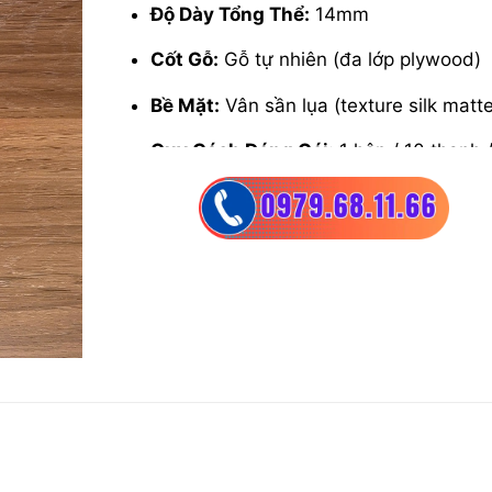
Độ Dày Tổng Thể:
14mm
Cốt Gỗ:
Gỗ tự nhiên (đa lớp plywood)
Bề Mặt:
Vân sần lụa (texture silk matte
Quy Cách Đóng Gói:
1 hộp / 10 thanh 
2.4354 m²
Bảo Hành:
20 năm (chống cong vênh, 
màu)
Chất Lượng An Toàn:
Không chứa
Formaldehyde (E0)
Hệ Thống Kết Nối:
Khóa Click (ngàm 
dương dễ lắp)
Khả Năng Chịu Nước:
Tốt (chịu ngấm
24-48 giờ)