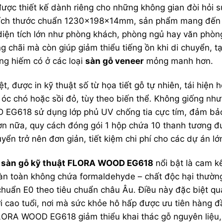
Chống Trầy Xước:
AC4–AC5 (phù hợp
ược thiết kế dành riêng cho những không gian đòi hỏi 
vực cao lưu lượng)
 kích thước chuẩn 1230x198x14mm, sản phẩm mang đến
ả diện tích lớn như phòng khách, phòng ngủ hay văn phòn
chãi mà còn giúp giảm thiểu tiếng ồn khi di chuyển, t
ng hiếm có ở các loại
sàn gỗ
veneer
mỏng manh hơn.
, được in kỹ thuật số từ họa tiết gỗ tự nhiên, tái hiện 
óc chó hoặc sồi đỏ, tùy theo biến thể. Không giống nh
EG618 sử dụng lớp phủ UV chống tia cực tím, đảm bả
n nữa, quy cách đóng gói 1 hộp chứa 10 thanh tương 
yển trở nên đơn giản, tiết kiệm chi phí cho các dự án lớ
n
sàn gỗ kỹ thuật FLORA WOOD EG618
nổi bật là cam k
oàn toàn không chứa formaldehyde – chất độc hại thườn
t chuẩn E0 theo tiêu chuẩn châu Âu. Điều này đặc biệt q
i cao tuổi, nơi mà sức khỏe hô hấp được ưu tiên hàng đ
LORA WOOD EG618 giảm thiểu khai thác gỗ nguyên liệu,