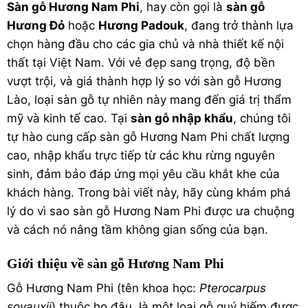
Sàn gỗ Hương Nam Phi
, hay còn gọi là
sàn gỗ
Hương Đỏ
hoặc
Hương Padouk
, đang trở thành lựa
chọn hàng đầu cho các gia chủ và nhà thiết kế nội
thất tại Việt Nam. Với vẻ đẹp sang trọng, độ bền
vượt trội, và giá thành hợp lý so với sàn gỗ Hương
Lào, loại
sàn gỗ tự nhiên
này mang đến giá trị thẩm
mỹ và kinh tế cao. Tại
sàn gỗ nhập khẩu
, chúng tôi
tự hào cung cấp sàn gỗ Hương Nam Phi chất lượng
cao, nhập khẩu trực tiếp từ các khu rừng nguyên
sinh, đảm bảo đáp ứng mọi yêu cầu khắt khe của
khách hàng. Trong bài viết này, hãy cùng khám phá
lý do vì sao sàn gỗ Hương Nam Phi được ưa chuộng
và cách nó nâng tầm không gian sống của bạn.
Giới thiệu về sàn gỗ Hương Nam Phi
Gỗ Hương Nam Phi (tên khoa học:
Pterocarpus
soyauxii
) thuộc họ đậu, là một loại gỗ quý hiếm được