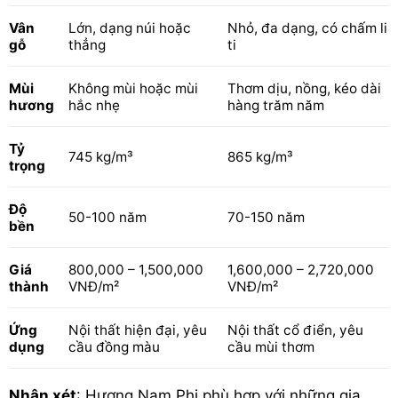
Vân
Lớn, dạng núi hoặc
Nhỏ, đa dạng, có chấm li
gỗ
thẳng
ti
Mùi
Không mùi hoặc mùi
Thơm dịu, nồng, kéo dài
hương
hắc nhẹ
hàng trăm năm
Tỷ
745 kg/m³
865 kg/m³
trọng
Độ
50-100 năm
70-150 năm
bền
Giá
800,000 – 1,500,000
1,600,000 – 2,720,000
thành
VNĐ/m²
VNĐ/m²
Ứng
Nội thất hiện đại, yêu
Nội thất cổ điển, yêu
dụng
cầu đồng màu
cầu mùi thơm
Nhận xét
: Hương Nam Phi phù hợp với những gia