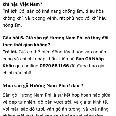
khí hậu Việt Nam?
Trả lời
: Có, sàn có khả năng chống ẩm, điều hòa
không khí, và ít cong vênh, rất phù hợp với khí hậu
nóng ẩm.
Câu hỏi 5: Giá sàn gỗ Hương Nam Phi có thay đổi
theo thời gian không?
Trả lời
: Giá có thể biến động tùy thuộc vào nguồn
cung và chi phí nhập khẩu. Liên hệ
Sàn Gỗ Nhập
Khẩu
qua hotline
0979.68.11.66
để được báo giá
chính xác nhất.
Mua sàn gỗ Hương Nam Phi ở đâu ?
Sàn gỗ Hương Nam Phi là sự kết hợp hoàn hảo giữa
vẻ đẹp tự nhiên, độ bền vượt trội, và giá trị kinh tế.
Với màu sắc đỏ tươi, vân gỗ ấn tượng, và khả năng
chống mối mọt, loại sàn này không chỉ nâng tầm