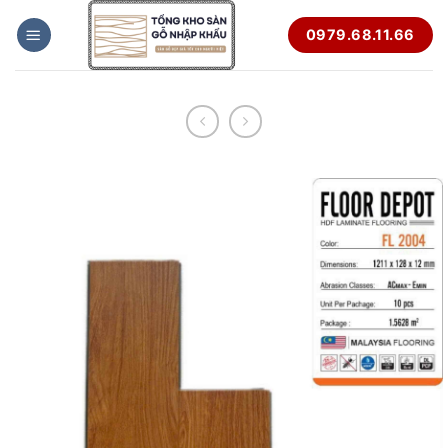
Bỏ
0979.68.11.66
qua
nội
dung