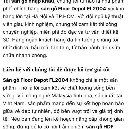
Tại
sàn gỗ nhập khẩu
, chúng tôi tự hào là nhà phân
phối chính hãng
sàn gỗ Floor Depot FL2004
với kho
hàng lớn tại Hà Nội và TP.HCM. Với đội ngũ kỹ thuật
viên giàu kinh nghiệm, chúng tôi cam kết thi công
chuyên nghiệp, miễn phí đo đạc và tư vấn thiết kế
3D. Hàng ngàn khách hàng đã tin tưởng chúng tôi
nhờ dịch vụ hậu mãi tận tâm, từ bảo hành đến sửa
chữa nhanh chóng.
Liên hệ với chúng tôi để được hỗ trợ giá tốt
Sàn gỗ Floor Depot FL2004
không chỉ là một sản
phẩm – nó là lời cam kết về chất lượng sống bền
vững. Với công nghệ Malaysia tinh hoa, sản xuất tại
Việt Nam, sản phẩm mang đến sự kết hợp hoàn hảo
giữa vẻ đẹp tự nhiên, độ bền vượt trội và giá trị kinh
tế. Nếu bạn đang lên kế hoạch nâng cấp không gian
sống, đừng bỏ lỡ cơ hội trải nghiệm
sàn gỗ HDF