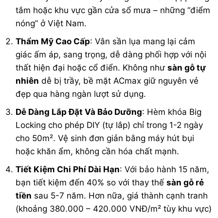
tắm hoặc khu vực gần cửa sổ mưa – những “điểm
nóng” ở Việt Nam.
Thẩm Mỹ Cao Cấp
: Vân sần lụa mang lại cảm
giác ấm áp, sang trọng, dễ dàng phối hợp với nội
thất hiện đại hoặc cổ điển. Không như
sàn gỗ tự
nhiên
dễ bị trầy, bề mặt ACmax giữ nguyên vẻ
đẹp qua hàng ngàn lượt sử dụng.
Dễ Dàng Lắp Đặt Và Bảo Dưỡng
: Hèm khóa Big
Locking cho phép DIY (tự lắp) chỉ trong 1-2 ngày
cho 50m². Vệ sinh đơn giản bằng máy hút bụi
hoặc khăn ẩm, không cần hóa chất mạnh.
Tiết Kiệm Chi Phí Dài Hạn
: Với bảo hành 15 năm,
bạn tiết kiệm đến 40% so với thay thế
sàn gỗ rẻ
tiền
sau 5-7 năm. Hơn nữa, giá thành cạnh tranh
(khoảng 380.000 – 420.000 VNĐ/m² tùy khu vực)