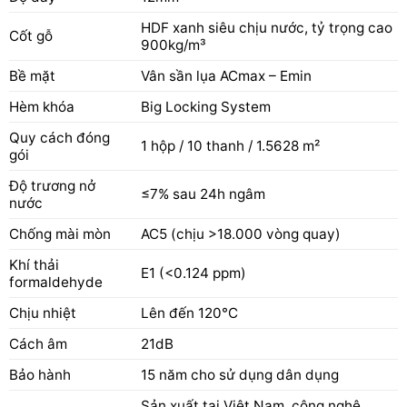
HDF xanh siêu chịu nước, tỷ trọng cao
Cốt gỗ
900kg/m³
Bề mặt
Vân sần lụa ACmax – Emin
Hèm khóa
Big Locking System
Quy cách đóng
1 hộp / 10 thanh / 1.5628 m²
gói
Độ trương nở
≤7% sau 24h ngâm
nước
Chống mài mòn
AC5 (chịu >18.000 vòng quay)
Khí thải
E1 (<0.124 ppm)
formaldehyde
Chịu nhiệt
Lên đến 120°C
Cách âm
21dB
Bảo hành
15 năm cho sử dụng dân dụng
Sản xuất tại Việt Nam, công nghệ