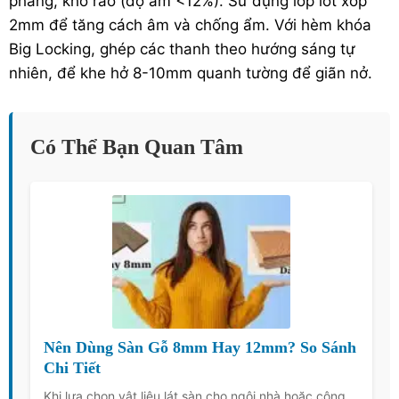
phẳng, khô ráo (độ ẩm <12%). Sử dụng lớp lót xốp
2mm để tăng cách âm và chống ẩm. Với hèm khóa
Big Locking, ghép các thanh theo hướng sáng tự
nhiên, để khe hở 8-10mm quanh tường để giãn nở.
Có Thể Bạn Quan Tâm
Nên Dùng Sàn Gỗ 8mm Hay 12mm? So Sánh
Chi Tiết
Khi lựa chọn vật liệu lát sàn cho ngôi nhà hoặc công