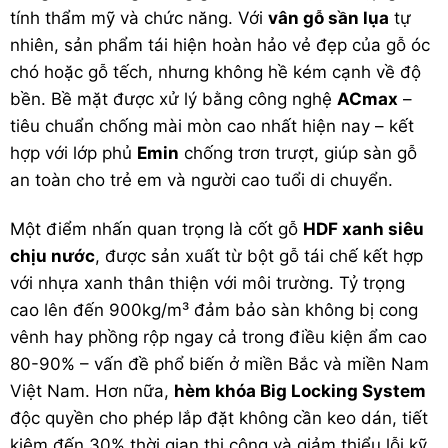
tính thẩm mỹ và chức năng. Với
vân gỗ sần lụa
tự
nhiên, sản phẩm tái hiện hoàn hảo vẻ đẹp của gỗ óc
chó hoặc gỗ tếch, nhưng không hề kém cạnh về độ
bền. Bề mặt được xử lý bằng công nghệ
ACmax
–
tiêu chuẩn chống mài mòn cao nhất hiện nay – kết
hợp với lớp phủ
Emin
chống trơn trượt, giúp
sàn gỗ
an toàn cho trẻ em và người cao tuổi di chuyển.
Một điểm nhấn quan trọng là cốt gỗ
HDF xanh siêu
chịu nước
, được sản xuất từ bột gỗ tái chế kết hợp
với nhựa xanh thân thiện với môi trường. Tỷ trọng
cao lên đến 900kg/m³ đảm bảo sàn không bị cong
vênh hay phồng rộp ngay cả trong điều kiện ẩm cao
80-90% – vấn đề phổ biến ở miền Bắc và miền Nam
Việt Nam. Hơn nữa,
hèm khóa Big Locking System
độc quyền cho phép lắp đặt không cần keo dán, tiết
kiệm đến 30% thời gian thi công và giảm thiểu lỗi kỹ