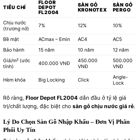
FLOOR
SÀN GỖ
SÀN GỖ
TIÊU CHÍ
DEPOT
KRONOTEX
PERGO
FL2004
Chịu nước
7%
12%
10%
(trương nở)
Bề mặt
ACmax – Emin
AC4
AC5
Bảo hành
15 năm
10 năm
12 năm
Giá/m² (ước
450.000
500.000
400.000 VNĐ
tính)
VNĐ
VNĐ
Angle-
Hèm khóa
Big Locking
Click
Lock
Rõ ràng,
Floor Depot FL2004
dẫn đầu ở tỷ lệ giá
trị/chất lượng, đặc biệt cho
sàn gỗ chịu nước giá rẻ
.
Lý Do Chọn Sàn Gỗ Nhập Khẩu – Đơn Vị Phân
Phối Uy Tín