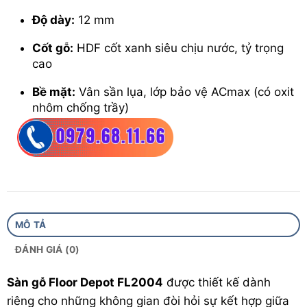
Độ dày:
12 mm
Cốt gỗ:
HDF cốt xanh siêu chịu nước, tỷ trọng
cao
Bề mặt:
Vân sần lụa, lớp bảo vệ ACmax (có oxit
nhôm chống trầy)
Hèm khóa:
Big Locking System
Quy cách:
1 hộp = 10 thanh = 1.5628 m²
Bảo hành:
15 năm .
Xuất xứ:
Sản xuất tại Việt Nam theo công nghệ
MÔ TẢ
Malaysia
ĐÁNH GIÁ (0)
Sàn gỗ Floor Depot FL2004
được thiết kế dành
riêng cho những không gian đòi hỏi sự kết hợp giữa