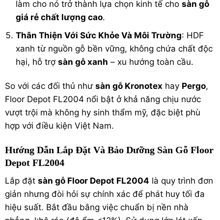
làm cho nó trở thành lựa chọn kinh tế cho
sàn gỗ
giá rẻ chất lượng cao
.
Thân Thiện Với Sức Khỏe Và Môi Trường
: HDF
xanh từ nguồn gỗ bền vững, không chứa chất độc
hại, hỗ trợ
sàn gỗ xanh
– xu hướng toàn cầu.
So với các đối thủ như
sàn gỗ Kronotex
hay
Pergo
,
Floor Depot FL2004 nổi bật ở khả năng chịu nước
vượt trội mà không hy sinh thẩm mỹ, đặc biệt phù
hợp với điều kiện Việt Nam.
Hướng Dẫn Lắp Đặt Và Bảo Dưỡng Sàn Gỗ Floor
Depot FL2004
Lắp đặt
sàn gỗ Floor Depot FL2004
là quy trình đơn
giản nhưng đòi hỏi sự chính xác để phát huy tối đa
hiệu suất. Bắt đầu bằng việc chuẩn bị nền nhà