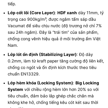
tiếp.
Lớp cốt lõi (Core Layer)
:
HDF xanh
dày 11mm, tỷ
trọng cao 900kg/m³, được ngâm tẩm sáp dầu
Vacumat để siêu chịu nước (độ trương nở chỉ 7%
sau 24h ngâm). Đây là “trái tim” của sản phẩm,
chống cong vênh hiệu quả ở môi trường ẩm Việt
Nam.
Lớp lót ổn định (Stabilizing Layer)
: Độ dày
0.2mm, làm từ kraft paper tăng cường độ liên kết,
chống co ngót và ổn định kích thước theo tiêu
chuẩn EN13329.
Lớp hèm khóa (Locking System)
:
Big Locking
System
với chiều rộng hèm lớn hơn 20% so với
tiêu chuẩn, đảm bảo lắp ghép chắc chắn mà
không khe hở, chống tiếng kêu cót két sau thời