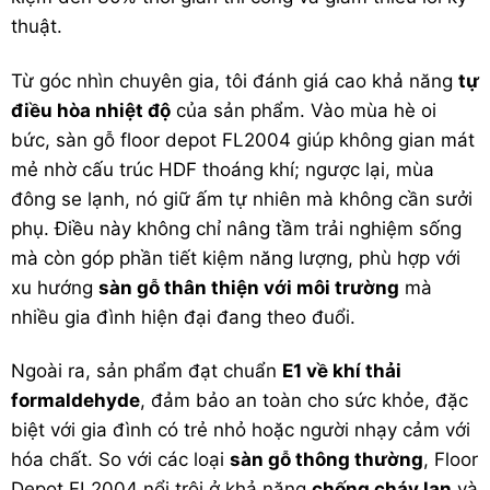
thuật.
Từ góc nhìn chuyên gia, tôi đánh giá cao khả năng
tự
điều hòa nhiệt độ
của sản phẩm. Vào mùa hè oi
bức,
sàn gỗ floor depot
FL2004 giúp không gian mát
mẻ nhờ cấu trúc HDF thoáng khí; ngược lại, mùa
đông se lạnh, nó giữ ấm tự nhiên mà không cần sưởi
phụ. Điều này không chỉ nâng tầm trải nghiệm sống
mà còn góp phần tiết kiệm năng lượng, phù hợp với
xu hướng
sàn gỗ thân thiện với môi trường
mà
nhiều gia đình hiện đại đang theo đuổi.
Ngoài ra, sản phẩm đạt chuẩn
E1 về khí thải
formaldehyde
, đảm bảo an toàn cho sức khỏe, đặc
biệt với gia đình có trẻ nhỏ hoặc người nhạy cảm với
hóa chất. So với các loại
sàn gỗ thông thường
, Floor
Depot FL2004 nổi trội ở khả năng
chống cháy lan
và