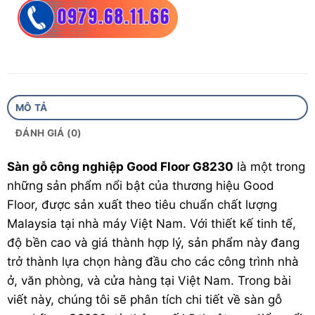
Kích thước 2: 1223 x 130 x 12mm
Bề mặt sàn: Vân sần chống trơn
Cốt gỗ: HDF nâu thông thường
MÔ TẢ
Bảo hành: 15 năm
ĐÁNH GIÁ (0)
Quy cách : 14 -15 thanh / hộp
Sàn gỗ công nghiệp Good Floor G8230
là một trong
những sản phẩm nổi bật của thương hiệu Good
Floor, được sản xuất theo tiêu chuẩn chất lượng
Malaysia tại nhà máy Việt Nam. Với thiết kế tinh tế,
độ bền cao và giá thành hợp lý, sản phẩm này đang
trở thành lựa chọn hàng đầu cho các công trình nhà
ở, văn phòng, và cửa hàng tại Việt Nam. Trong bài
viết này, chúng tôi sẽ phân tích chi tiết về
sàn gỗ