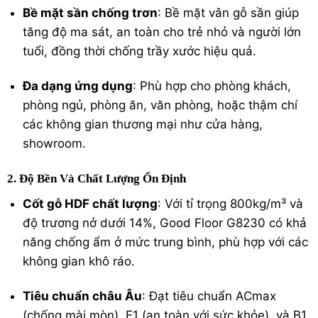
Bề mặt sần chống trơn
: Bề mặt vân gỗ sần giúp
tăng độ ma sát, an toàn cho trẻ nhỏ và người lớn
tuổi, đồng thời chống trầy xước hiệu quả.
Đa dạng ứng dụng
: Phù hợp cho phòng khách,
phòng ngủ, phòng ăn, văn phòng, hoặc thậm chí
các không gian thương mại như cửa hàng,
showroom.
2. Độ Bền Và Chất Lượng Ổn Định
Cốt gỗ HDF chất lượng
: Với tỉ trọng 800kg/m³ và
độ trương nở dưới 14%, Good Floor G8230 có khả
năng chống ẩm ở mức trung bình, phù hợp với các
không gian khô ráo.
Tiêu chuẩn châu Âu
: Đạt tiêu chuẩn ACmax
(chống mài mòn), E1 (an toàn với sức khỏe), và B1