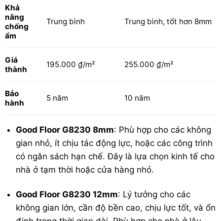
Khả
năng
Trung bình
Trung bình, tốt hơn 8mm
chống
ẩm
Giá
195.000 ₫/m²
255.000 ₫/m²
thành
Bảo
5 năm
10 năm
hành
Good Floor G8230 8mm
: Phù hợp cho các không
gian nhỏ, ít chịu tác động lực, hoặc các công trình
có ngân sách hạn chế. Đây là lựa chọn kinh tế cho
nhà ở tạm thời hoặc cửa hàng nhỏ.
Good Floor G8230 12mm
: Lý tưởng cho các
không gian lớn, cần độ bền cao, chịu lực tốt, và ổn
định trong thời gian dài. Phù hợp cho nhà ở lâu