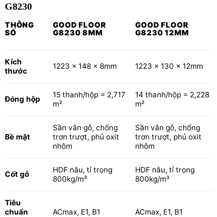
G8230
THÔNG
GOOD FLOOR
GOOD FLOOR
SỐ
G8230 8MM
G8230 12MM
Kích
1223 x 148 x 8mm
1223 x 130 x 12mm
thước
15 thanh/hộp = 2,717
14 thanh/hộp = 2,228
Đóng hộp
m²
m²
Sần vân gỗ, chống
Sần vân gỗ, chống
Bề mặt
trơn trượt, phủ oxit
trơn trượt, phủ oxit
nhôm
nhôm
HDF nâu, tỉ trọng
HDF nâu, tỉ trọng
Cốt gỗ
800kg/m³
800kg/m³
Tiêu
chuẩn
ACmax, E1, B1
ACmax, E1, B1