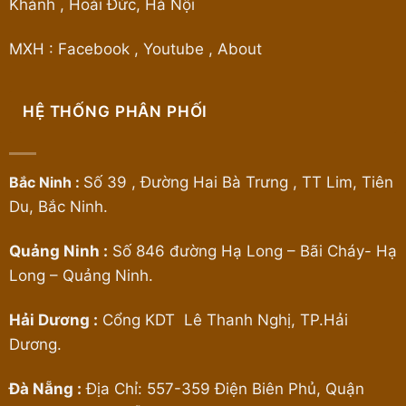
Khánh , Hoài Đức, Hà Nội
MXH :
Facebook
,
Youtube
,
About
HỆ THỐNG PHÂN PHỐI
Bắc Ninh :
Số 39 , Đường Hai Bà Trưng , TT Lim, Tiên
Du, Bắc Ninh.
Quảng Ninh :
Số 846 đường Hạ Long – Bãi Cháy- Hạ
Long – Quảng Ninh.
Hải Dương :
Cổng KDT Lê Thanh Nghị, TP.Hải
Dương.
Đà Nẵng :
Địa Chỉ: 557-359 Điện Biên Phủ, Quận