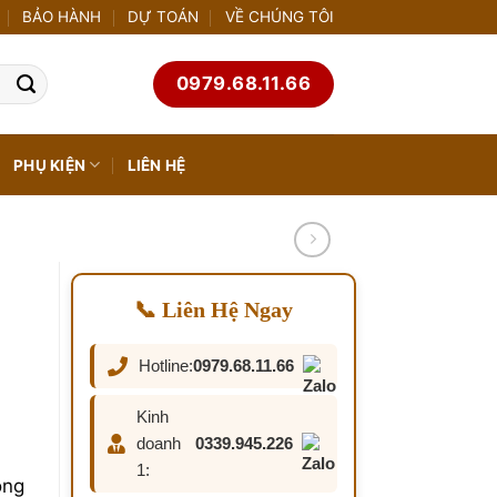
BẢO HÀNH
DỰ TOÁN
VỀ CHÚNG TÔI
0979.68.11.66
PHỤ KIỆN
LIÊN HỆ
📞 Liên Hệ Ngay
Hotline:
0979.68.11.66
Kinh
doanh
0339.945.226
1:
ông