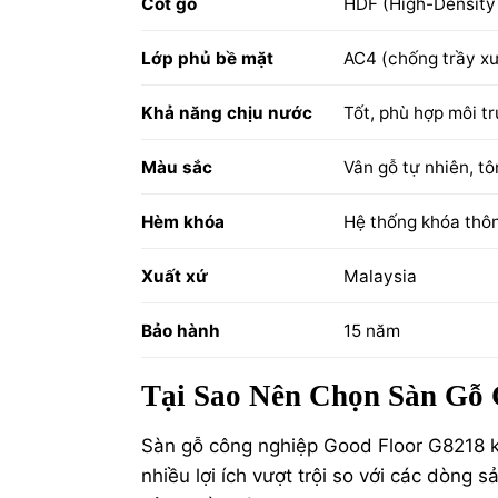
Cốt gỗ
HDF (High-Density
Lớp phủ bề mặt
AC4 (chống trầy x
Khả năng chịu nước
Tốt, phù hợp môi t
Màu sắc
Vân gỗ tự nhiên, tô
Hèm khóa
Hệ thống khóa thô
Xuất xứ
Malaysia
Bảo hành
15 năm
Tại Sao Nên Chọn Sàn Gỗ
Sàn gỗ công nghiệp Good Floor G8218 
nhiều lợi ích vượt trội so với các dòng