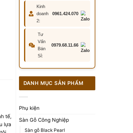
Kinh
doanh
0961.424.070
2:
Tư
Vấn
0979.68.11.66
Bán
Sỉ:
DANH MỤC SẢN PHẨM
Phụ kiện
i
h tế,
Sàn Gỗ Công Nghiệp
u lựa
Sàn gỗ Black Pearl
tôi