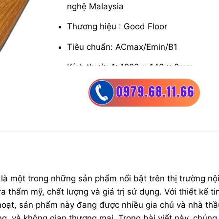
nghệ Malaysia
Thương hiệu : Good Floor
Tiêu chuẩn: ACmax/Emin/B1
Kích thước 1: 1223 x 148 x 8mm
Kích thước 2: 1223 x 130 x 12mm
Bề mặt sàn: Vân sần chống trơn
Cốt gỗ: HDF nâu thông thường
Bảo hành: 15 năm
Quy cách : 14 -15 thanh / hộp
là một trong những sản phẩm nổi bật trên thị trường nộ
thẩm mỹ, chất lượng và giá trị sử dụng. Với thiết kế tin
hoạt, sản phẩm này đang được nhiều gia chủ và nhà thầ
g, và không gian thương mại. Trong bài viết này, chúng 