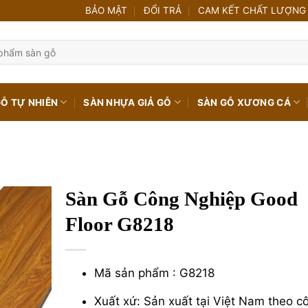
BẢO MẬT
ĐỔI TRẢ
CAM KẾT CHẤT LƯỢNG
GỖ TỰ NHIÊN
SÀN NHỰA GIẢ GỖ
SÀN GỖ XƯƠNG CÁ
Sàn Gỗ Công Nghiệp Good
Floor G8218
Mã sản phẩm : G8218
Xuất xứ: Sản xuất tại Việt Nam theo c