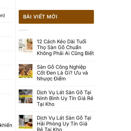
òn)
BÀI VIẾT MỚI
12 Cách Kéo Dài Tuổi
Thọ Sàn Gỗ Chuẩn
Không Phải Ai Cũng Biết
Không
có
Sàn Gỗ Công Nghiệp
bình
luận
Cốt Đen Là Gì? Ưu và
ở
Nhược Điểm
12
Cách
Không
Kéo
có
Dịch Vụ Lát Sàn Gỗ Tại
Dài
bình
Tuổi
luận
Ninh Bình Uy Tín Giá Rẻ
Thọ
ở
Tại Kho
Sàn
Sàn
Gỗ
Gỗ
Không
Chuẩn
Công
có
Không
Dịch Vụ Lát Sàn Gỗ Tại
Nghiệp
bình
Phải
Cốt
luận
Hải Phòng Uy Tín Giá
 khiến
Ai
Đen
ở
Cũng
Rẻ Tại Kho
Là
Dịch