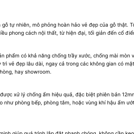
 gỗ tự nhiên, mô phỏng hoàn hảo vẻ đẹp của gỗ thật. 
ều phong cách nội thất, từ hiện đại, tối giản đến cổ điể
sản phẩm có khả năng chống trầy xước, chống mài mòn 
y trì vẻ đẹp lâu dài, ngay cả trong các không gian có mậ
phòng, hay showroom.
ược xử lý chống ẩm hiệu quả, đặc biệt phiên bản 12m
ao như phòng bếp, phòng tắm, hoặc vùng khí hậu ẩm ướ
inh giúp quá trình lắp đặt nhanh chóng, không cần keo