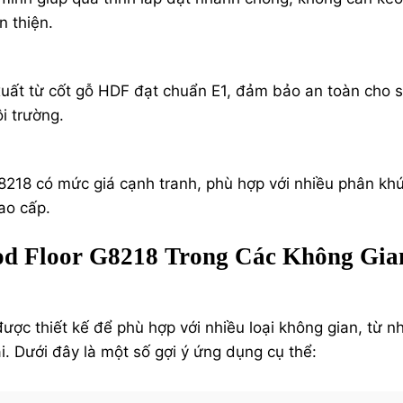
n thiện.
uất từ cốt gỗ HDF đạt chuẩn E1, đảm bảo an toàn cho 
i trường.
8218 có mức giá cạnh tranh, phù hợp với nhiều phân kh
ao cấp.
d Floor G8218 Trong Các Không Gia
ợc thiết kế để phù hợp với nhiều loại không gian, từ n
. Dưới đây là một số gợi ý ứng dụng cụ thể: