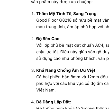
sản phẩm này được ưa chuộng:
Thẩm Mỹ Tinh Tế, Sang Trọng
:
Good Floor G8218 sở hữu bề mặt vân
màu trung tính, ấm áp phù hợp với nhi
Độ Bền Cao
:
Với lớp phủ bề mặt đạt chuẩn AC4, 
chịu lực tốt. Điều này giúp sàn gỗ du
sử dụng cao như phòng khách, văn 
Khả Năng Chống Ẩm Ưu Việt
:
Cả hai phiên bản 8mm và 12mm đều đ
phù hợp với các khu vực có độ ẩm c
Việt Nam.
Dễ Dàng Lắp Đặt
:
Hệ thống hèm khóa V-Groove thông m