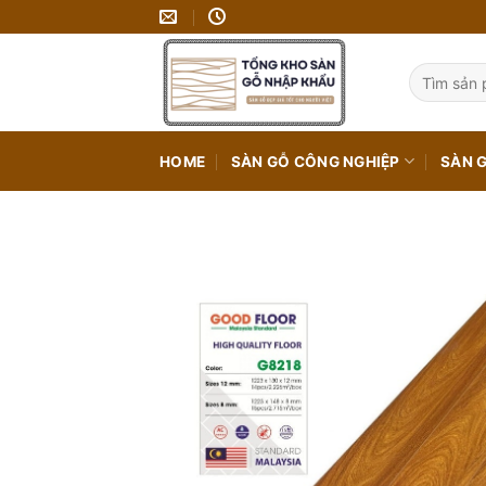
Bỏ
qua
nội
Tìm
kiếm:
dung
HOME
SÀN GỖ CÔNG NGHIỆP
SÀN 