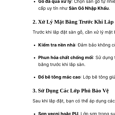
Gỗ đã qua xử lý
: Chọn sàn gỗ tự nhi
cấp uy tín như
Sàn Gỗ Nhập Khẩu
.
2. Xử Lý Mặt Bằng Trước Khi Lắp
Trước khi lắp đặt sàn gỗ, cần xử lý mặt
Kiểm tra nền nhà
: Đảm bảo không cò
Phun hóa chất chống mối
: Sử dụng
bằng trước khi lắp sàn.
Đổ bê tông mác cao
: Lớp bê tông gi
3. Sử Dụng Các Lớp Phủ Bảo Vệ
Sau khi lắp đặt, bạn có thể áp dụng cá
Sơn vecni hoặc PU
: Lớp sơn trong s