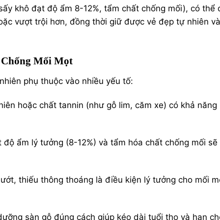
 (sấy khô đạt độ ẩm 8-12%, tẩm chất chống mối), có thể 
c vượt trội hơn, đồng thời giữ được vẻ đẹp tự nhiên v
 Chống Mối Mọt
nhiên phụ thuộc vào nhiều yếu tố:
hiên hoặc chất tannin (như gỗ lim, căm xe) có khả năng
t độ ẩm lý tưởng (8-12%) và tẩm hóa chất chống mối sẽ
ướt, thiếu thông thoáng là điều kiện lý tưởng cho mối m
 dưỡng sàn gỗ đúng cách giúp kéo dài tuổi thọ và hạn c