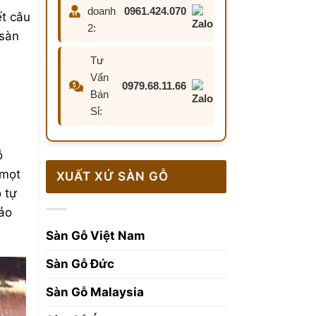
doanh
0961.424.070
ết câu
2:
 sàn
Tư
Vấn
0979.68.11.66
Bán
Sỉ:
ỗ
 mọt
XUẤT XỨ SÀN GỖ
ỗ tự
bảo
Sàn Gỗ Việt Nam
Sàn Gỗ Đức
Sàn Gỗ Malaysia