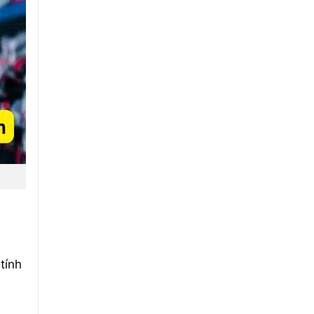
Đà
Nẵng
Uy
Tín
tính