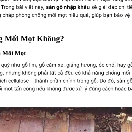
 Trong bài viết này,
sàn gỗ nhập khẩu
sẽ giải đáp chi ti
ng pháp phòng chống mối mọt hiệu quả, giúp bạn bảo vệ
g Mối Mọt Không?
à Mối Mọt
 quý như gỗ lim, gỗ căm xe, giáng hương, óc chó, hay g
êng, nhưng không phải tất cả đều có khả năng chống mối
hích cellulose – thành phần chính trong gỗ. Do đó, sàn g
mối mọt tấn công nếu không được xử lý đúng cách hoặc 