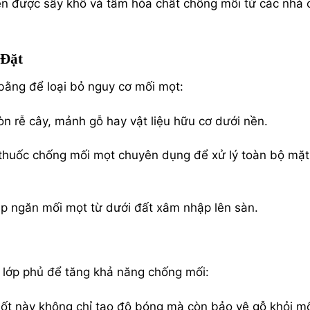
ên được sấy khô và tẩm hóa chất chống mối từ các nhà
 Đặt
 bằng để loại bỏ nguy cơ mối mọt:
n rễ cây, mảnh gỗ hay vật liệu hữu cơ dưới nền.
 thuốc chống mối mọt chuyên dụng để xử lý toàn bộ mặt
úp ngăn mối mọt từ dưới đất xâm nhập lên sàn.
c lớp phủ để tăng khả năng chống mối:
uốt này không chỉ tạo độ bóng mà còn bảo vệ gỗ khỏi m