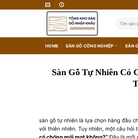
Bỏ
qua
nội
Tìm
kiếm:
dung
HOME
SÀN GỖ CÔNG NGHIỆP
SÀN 
Sàn Gỗ Tự Nhiên Có 
T
sàn gỗ
tự nhiên là lựa chọn hàng đầu ch
với thiên nhiên. Tuy nhiên, một câu hỏi
có chống mối mọt không?
“
Đây là mối 