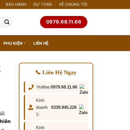
BẢO HÀNH
DỰ TOÁN
VỀ CHÚNG TÔI
0979.68.11.66
PHỤ KIỆN
LIÊN HỆ
g
📞 Liên Hệ Ngay
Hotline:
0979.68.11.66
Kinh
doanh
0339.945.226
ũi
1:
nhiên
Kinh
 –