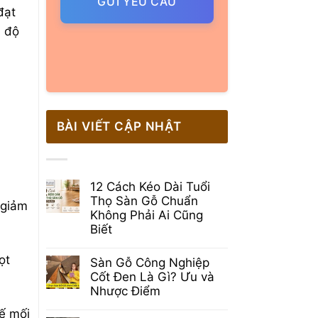
GỬI YÊU CẦU
đạt
à độ
BÀI VIẾT CẬP NHẬT
12 Cách Kéo Dài Tuổi
Thọ Sàn Gỗ Chuẩn
 giảm
Không Phải Ai Cũng
Biết
Không
có
ọt
Sàn Gỗ Công Nghiệp
bình
luận
Cốt Đen Là Gì? Ưu và
ở
Nhược Điểm
12
Cách
Không
hế mối
Kéo
có