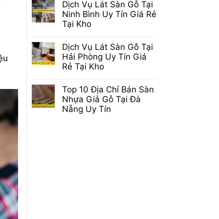
Dịch Vụ Lát Sàn Gỗ Tại
Dài
bình
Tuổi
luận
Ninh Bình Uy Tín Giá Rẻ
Thọ
ở
Tại Kho
Sàn
Sàn
Gỗ
Gỗ
Không
Chuẩn
Công
có
Không
Dịch Vụ Lát Sàn Gỗ Tại
Nghiệp
bình
Phải
Cốt
luận
Hải Phòng Uy Tín Giá
ệu
Ai
Đen
ở
Cũng
Rẻ Tại Kho
Là
Dịch
Biết
Gì?
Vụ
Không
Ưu
Lát
có
và
Top 10 Địa Chỉ Bán Sàn
Sàn
bình
Nhược
Gỗ
luận
Nhựa Giả Gỗ Tại Đà
Điểm
Tại
ở
Nẵng Uy Tín
Ninh
Dịch
Bình
Vụ
Không
Uy
Lát
có
Tín
Sàn
bình
Giá
Gỗ
luận
Rẻ
Tại
ở
Tại
Hải
Top
Kho
Phòng
10
Uy
Địa
Tín
Chỉ
Giá
Bán
Rẻ
Sàn
Tại
Nhựa
Kho
Giả
Gỗ
Tại