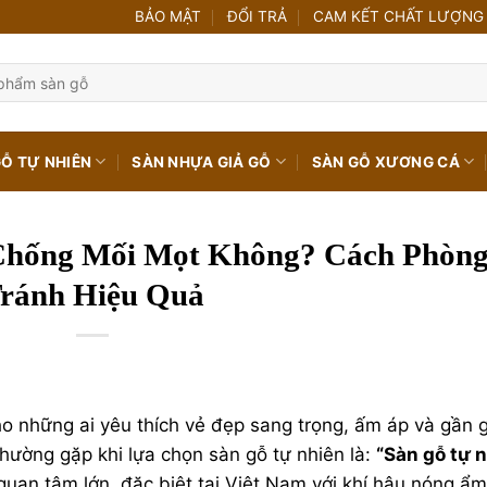
BẢO MẬT
ĐỔI TRẢ
CAM KẾT CHẤT LƯỢNG
GỖ TỰ NHIÊN
SÀN NHỰA GIẢ GỖ
SÀN GỖ XƯƠNG CÁ
Chống Mối Mọt Không? Cách Phòn
ránh Hiệu Quả
o những ai yêu thích vẻ đẹp sang trọng, ấm áp và gần g
 thường gặp khi lựa chọn sàn gỗ tự nhiên là:
“
Sàn gỗ tự 
quan tâm lớn, đặc biệt tại Việt Nam với khí hậu nóng ẩm