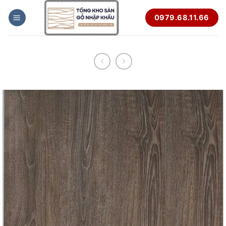
Bỏ
0979.68.11.66
qua
nội
dung