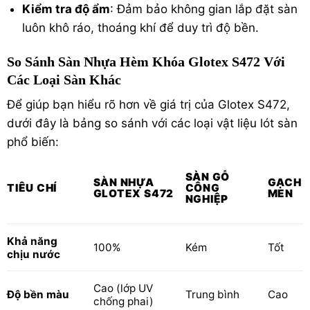
Kiểm tra độ ẩm
: Đảm bảo không gian lắp đặt sàn
luôn khô ráo, thoáng khí để duy trì độ bền.
So Sánh Sàn Nhựa Hèm Khóa Glotex S472 Với
Các Loại Sàn Khác
Để giúp bạn hiểu rõ hơn về giá trị của Glotex S472,
dưới đây là bảng so sánh với các loại vật liệu lót sàn
phổ biến:
SÀN GỖ
SÀN NHỰA
GẠCH
TIÊU CHÍ
CÔNG
GLOTEX S472
MEN
NGHIỆP
Khả năng
Kém
Tốt
100%
chịu nước
Cao (lớp UV
Độ bền màu
Trung bình
Cao
chống phai)