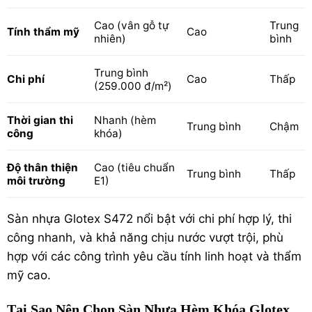
Cao (vân gỗ tự
Trung
Tính thẩm mỹ
Cao
nhiên)
bình
Trung bình
Chi phí
Cao
Thấp
(259.000 đ/m²)
Thời gian thi
Nhanh (hèm
Trung bình
Chậm
công
khóa)
Độ thân thiện
Cao (tiêu chuẩn
Trung bình
Thấp
môi trường
E1)
Sàn nhựa Glotex S472 nổi bật với chi phí hợp lý, thi
công nhanh, và khả năng chịu nước vượt trội, phù
hợp với các công trình yêu cầu tính linh hoạt và thẩm
mỹ cao.
Tại Sao Nên Chọn Sàn Nhựa Hèm Khóa Glotex