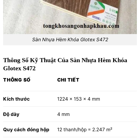
Sàn Nhựa Hèm Khóa Glotex S472
Thông Số Kỹ Thuật Của Sàn Nhựa Hèm Khóa
Glotex S472
THÔNG SỐ
CHI TIẾT
Kích thước
1224 x 153 x 4 mm
Độ dày
4 mm
Quy cách đóng hộp
12 thanh/hộp = 2.247 m²