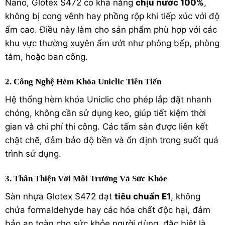
Nano, Glotex S472 có khả năng
chịu nước 100%
,
không bị cong vênh hay phồng rộp khi tiếp xúc với độ
ẩm cao. Điều này làm cho sản phẩm phù hợp với các
khu vực thường xuyên ẩm ướt như phòng bếp, phòng
tắm, hoặc ban công.
2. Công Nghệ Hèm Khóa Uniclic Tiên Tiến
Hệ thống hèm khóa Uniclic cho phép lắp đặt nhanh
chóng, không cần sử dụng keo, giúp tiết kiệm thời
gian và chi phí thi công. Các tấm sàn được liên kết
chặt chẽ, đảm bảo độ bền và ổn định trong suốt quá
trình sử dụng.
3. Thân Thiện Với Môi Trường Và Sức Khỏe
Sàn nhựa Glotex S472 đạt
tiêu chuẩn E1
, không
chứa formaldehyde hay các hóa chất độc hại, đảm
bảo an toàn cho sức khỏe người dùng, đặc biệt là