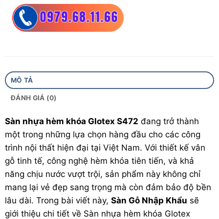
Đặc tính:
Hèm phẳng
Siêu chịu nước
Chịu lực
MÔ TẢ
Chịu mài mòn bề mặt
ĐÁNH GIÁ (0)
Chống mối mọt
Sàn nhựa hèm khóa Glotex S472
đang trở thành
một trong những lựa chọn hàng đầu cho các công
trình nội thất hiện đại tại Việt Nam. Với thiết kế vân
gỗ tinh tế, công nghệ hèm khóa tiên tiến, và khả
năng chịu nước vượt trội, sản phẩm này không chỉ
mang lại vẻ đẹp sang trọng mà còn đảm bảo độ bền
lâu dài. Trong bài viết này,
Sàn Gỗ Nhập Khẩu
sẽ
giới thiệu chi tiết về
Sàn nhựa hèm khóa
Glotex