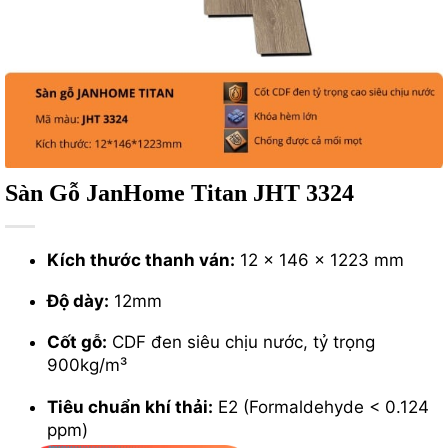
Sàn Gỗ JanHome Titan JHT 3324
Kích thước thanh ván:
12 × 146 × 1223 mm
Độ dày:
12mm
Cốt gỗ:
CDF đen siêu chịu nước, tỷ trọng
900kg/m³
Tiêu chuẩn khí thải:
E2 (Formaldehyde < 0.124
ppm)