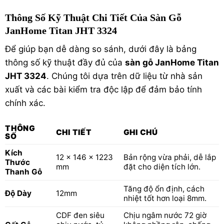
Thông Số Kỹ Thuật Chi Tiết Của Sàn Gỗ
JanHome Titan JHT 3324
Để giúp bạn dễ dàng so sánh, dưới đây là bảng
thông số kỹ thuật đầy đủ của
sàn gỗ JanHome Titan
JHT 3324
. Chúng tôi dựa trên dữ liệu từ nhà sản
xuất và các bài kiểm tra độc lập để đảm bảo tính
chính xác.
THÔNG
CHI TIẾT
GHI CHÚ
SỐ
Kích
12 × 146 × 1223
Bản rộng vừa phải, dễ lắp
Thước
mm
đặt cho diện tích lớn.
Thanh Gỗ
Tăng độ ổn định, cách
Độ Dày
12mm
nhiệt tốt hơn loại 8mm.
CDF đen siêu
Chịu ngâm nước 72 giờ