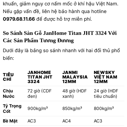
khuẩn, giảm nguy cơ nấm mốc ở khí hậu Việt Nam.
Nếu gặp vấn đề, liên hệ bảo hành qua hotline
0979.68.11.66
để được hỗ trợ miễn phí.
So Sánh Sàn Gỗ JanHome Titan JHT 3324 Với
Các Sản Phẩm Tương Đương
Dưới đây là bảng so sánh nhanh với hai đối thủ phổ
biến:
JANHOME
JANMI
NEWSKY
TIÊU
TITAN JHT
MALAYSIA
VIỆT NAM
CHÍ
3324
12MM
12MM
Chịu
72 giờ (CDF
48 giờ (HDF
24 giờ (HDF
Nước
đen)
xanh)
tiêu chuẩn)
Tỷ Trọng
900kg/m³
850kg/m³
800kg/m³
Cốt
Bề Mặt
AC3
AC4
AC3