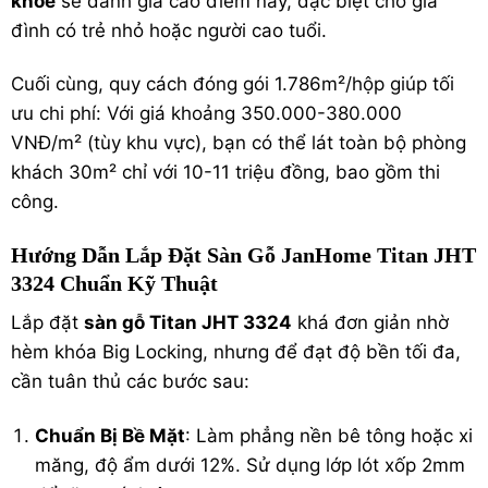
khỏe
sẽ đánh giá cao điểm này, đặc biệt cho gia
đình có trẻ nhỏ hoặc người cao tuổi.
Cuối cùng, quy cách đóng gói 1.786m²/hộp giúp tối
ưu chi phí: Với giá khoảng 350.000-380.000
VNĐ/m² (tùy khu vực), bạn có thể lát toàn bộ phòng
khách 30m² chỉ với 10-11 triệu đồng, bao gồm thi
công.
Hướng Dẫn Lắp Đặt Sàn Gỗ JanHome Titan JHT
3324 Chuẩn Kỹ Thuật
Lắp đặt
sàn gỗ Titan JHT 3324
khá đơn giản nhờ
hèm khóa Big Locking, nhưng để đạt độ bền tối đa,
cần tuân thủ các bước sau:
Chuẩn Bị Bề Mặt
: Làm phẳng nền bê tông hoặc xi
măng, độ ẩm dưới 12%. Sử dụng lớp lót xốp 2mm