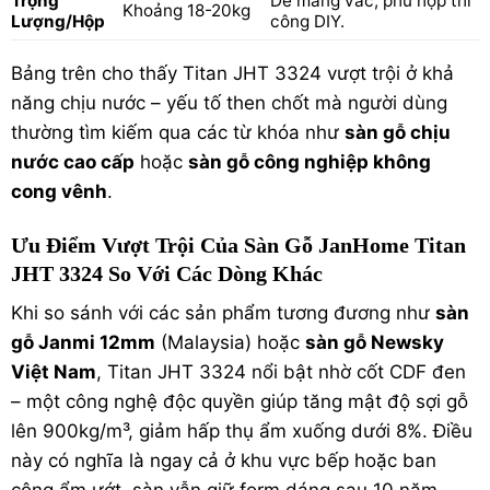
Trọng
Dễ mang vác, phù hợp thi
Khoảng 18-20kg
Lượng/Hộp
công DIY.
Bảng trên cho thấy Titan JHT 3324 vượt trội ở khả
năng chịu nước – yếu tố then chốt mà người dùng
thường tìm kiếm qua các từ khóa như
sàn gỗ chịu
nước cao cấp
hoặc
sàn gỗ công nghiệp không
cong vênh
.
Ưu Điểm Vượt Trội Của Sàn Gỗ JanHome Titan
JHT 3324 So Với Các Dòng Khác
Khi so sánh với các sản phẩm tương đương như
sàn
gỗ Janmi 12mm
(Malaysia) hoặc
sàn gỗ Newsky
Việt Nam
, Titan JHT 3324 nổi bật nhờ cốt CDF đen
– một công nghệ độc quyền giúp tăng mật độ sợi gỗ
lên 900kg/m³, giảm hấp thụ ẩm xuống dưới 8%. Điều
này có nghĩa là ngay cả ở khu vực bếp hoặc ban
công ẩm ướt, sàn vẫn giữ form dáng sau 10 năm.