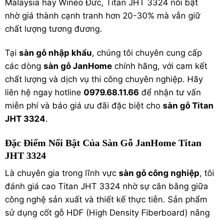
Malaysia hay Wineo Đức, Titan JHT 3324 nổi bật
nhờ giá thành cạnh tranh hơn 20-30% mà vẫn giữ
chất lượng tương đương.
Tại
sàn gỗ nhập khẩu
, chúng tôi chuyên cung cấp
các dòng
sàn gỗ JanHome
chính hãng, với cam kết
chất lượng và dịch vụ thi công chuyên nghiệp. Hãy
liên hệ ngay hotline
0979.68.11.66
để nhận tư vấn
miễn phí và báo giá ưu đãi đặc biệt cho
sàn gỗ Titan
JHT 3324
.
Đặc Điểm Nổi Bật Của Sàn Gỗ JanHome Titan
JHT 3324
Là chuyên gia trong lĩnh vực
sàn gỗ công nghiệp
, tôi
đánh giá cao Titan JHT 3324 nhờ sự cân bằng giữa
công nghệ sản xuất và thiết kế thực tiễn. Sản phẩm
sử dụng cốt gỗ HDF (High Density Fiberboard) nâng