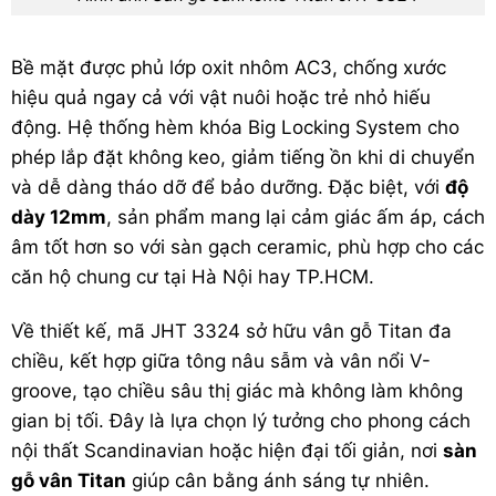
Bề mặt được phủ lớp oxit nhôm AC3, chống xước
hiệu quả ngay cả với vật nuôi hoặc trẻ nhỏ hiếu
động. Hệ thống hèm khóa Big Locking System cho
phép lắp đặt không keo, giảm tiếng ồn khi di chuyển
và dễ dàng tháo dỡ để bảo dưỡng. Đặc biệt, với
độ
dày 12mm
, sản phẩm mang lại cảm giác ấm áp, cách
âm tốt hơn so với sàn gạch ceramic, phù hợp cho các
căn hộ chung cư tại Hà Nội hay TP.HCM.
Về thiết kế, mã JHT 3324 sở hữu vân gỗ Titan đa
chiều, kết hợp giữa tông nâu sẫm và vân nổi V-
groove, tạo chiều sâu thị giác mà không làm không
gian bị tối. Đây là lựa chọn lý tưởng cho phong cách
nội thất Scandinavian hoặc hiện đại tối giản, nơi
sàn
gỗ vân Titan
giúp cân bằng ánh sáng tự nhiên.