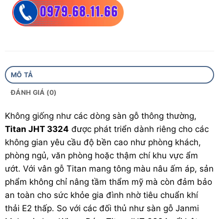
Hèm khóa:
Big locking system
Quy cách đóng gói:
1 hộp / 10 thanh / 1.786 m²
Chống trầy xước:
AC3
Bảo hành:
10 năm (dân dụng), 3 năm (thương
MÔ TẢ
mại)
ĐÁNH GIÁ (0)
Không giống như các dòng
sàn gỗ
thông thường,
Titan JHT 3324
được phát triển dành riêng cho các
không gian yêu cầu độ bền cao như phòng khách,
phòng ngủ, văn phòng hoặc thậm chí khu vực ẩm
ướt. Với vân gỗ Titan mang tông màu nâu ấm áp, sản
phẩm không chỉ nâng tầm thẩm mỹ mà còn đảm bảo
an toàn cho sức khỏe gia đình nhờ tiêu chuẩn khí
thải E2 thấp. So với các đối thủ như sàn gỗ Janmi