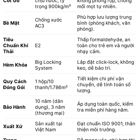
Cốt Gỗ
chịu nước, tỷ
không phồng rộp, chống
trọng 900kg/m³
mối mọt tự nhiên.
Phù hợp lưu lượng trung
Chống xước
Bề Mặt
bình (phòng khách, văn
AC3
phòng).
Tiêu
Thấp formaldehyde, an
Chuẩn Khí
E2
toàn cho trẻ em và người
Thải
nhạy cảm.
Big Locking
Lắp đặt click-lock, không
Hèm Khóa
System
keo, dễ bảo trì.
Tiết kiệm chi phí vận
Quy Cách
1 hộp/10
chuyển, dễ tính toán số
Đóng Gói
thanh/1.786m²
lượng.
10 năm (dân
Áp dụng toàn quốc, kiểm
Bảo Hành
dụng), 3 năm
tra miễn phí hàng năm.
(thương mại)
Sản xuất tại
Đạt chuẩn ISO 9001, thân
Xuất Xứ
Việt Nam
thiện môi trường.