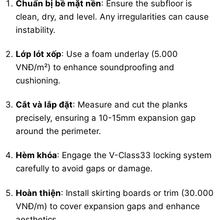
Chuẩn bị bề mặt nền
: Ensure the subfloor is
clean, dry, and level. Any irregularities can cause
instability.
Lớp lót xốp
: Use a foam underlay (5.000
VNĐ/m²) to enhance soundproofing and
cushioning.
Cắt và lắp đặt
: Measure and cut the planks
precisely, ensuring a 10-15mm expansion gap
around the perimeter.
Hèm khóa
: Engage the V-Class33 locking system
carefully to avoid gaps or damage.
Hoàn thiện
: Install skirting boards or trim (30.000
VNĐ/m) to cover expansion gaps and enhance
aesthetics.