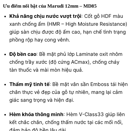
Ưu điểm nổi bật của Marudi 12mm – MD85
Khả năng chịu nước vượt trội
: Cốt gỗ HDF màu
xanh chống ẩm (HMR – High Moisture Resistance)
giúp sàn chịu được độ ẩm cao, hạn chế tình trạng
phồng rộp hay cong vênh.
Độ bền cao
: Bề mặt phủ lớp Laminate oxit nhôm
chống trầy xước (độ cứng ACmax), chống cháy
tàn thuốc và mài mòn hiệu quả.
Thẩm mỹ tinh tế
: Bề mặt vân sần Emboss tái hiện
chân thực vẻ đẹp của gỗ tự nhiên, mang lại cảm
giác sang trọng và hiện đại.
Hèm khóa thông minh
: Hèm V-Class33 giúp liên
kết chắc chắn, chống thấm nước tại các mối nối,
đảm bảo độ bền lâu dài.