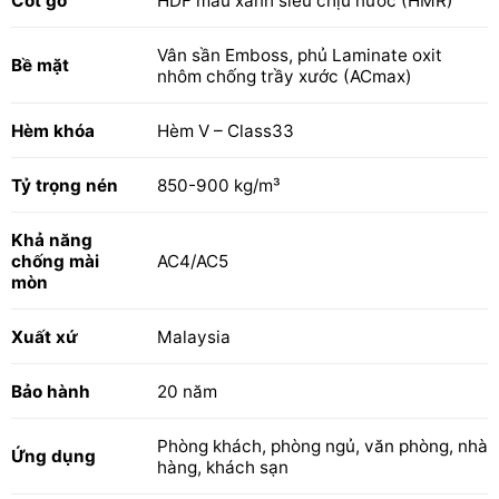
Cốt gỗ
HDF màu xanh siêu chịu nước (HMR)
Vân sần Emboss, phủ Laminate oxit
Bề mặt
nhôm chống trầy xước (ACmax)
Hèm khóa
Hèm V – Class33
Tỷ trọng nén
850-900 kg/m³
Khả năng
chống mài
AC4/AC5
mòn
Xuất xứ
Malaysia
Bảo hành
20 năm
Phòng khách, phòng ngủ, văn phòng, nhà
Ứng dụng
hàng, khách sạn