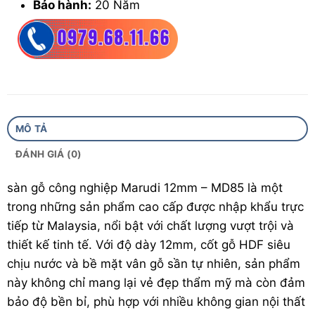
Bảo hành:
20 Năm
Đặc tính:
Bản nhỡ, hèm V, siêu chịu nước, chịu
lực, mài mòn bề mặt, chống mối mọt
MÔ TẢ
ĐÁNH GIÁ (0)
sàn gỗ
công nghiệp Marudi 12mm – MD85 là một
trong những sản phẩm cao cấp được nhập khẩu trực
tiếp từ Malaysia, nổi bật với chất lượng vượt trội và
thiết kế tinh tế. Với độ dày 12mm, cốt gỗ HDF siêu
chịu nước và bề mặt vân gỗ sần tự nhiên, sản phẩm
này không chỉ mang lại vẻ đẹp thẩm mỹ mà còn đảm
bảo độ bền bỉ, phù hợp với nhiều không gian nội thất