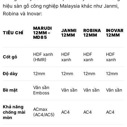
hiệu sàn gỗ công nghiệp Malaysia khác như Janmi,
Robina và Inovar:
MARUDI
JANMI
ROBINA
INOVAR
TIÊU CHÍ
12MM –
12MM
12MM
12MM
MD85
HDF xanh
HDF
HDF
HDF
Cốt gỗ
(HMR)
xanh
xanh
xanh
Độ dày
12mm
12mm
12mm
12mm
Vân sần
Bề mặt
Vân sần
Vân sần
Vân sần
Emboss
Khả năng
ACmax
chống mài
AC4
AC4
AC4
(AC4/AC5)
mòn