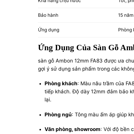
Khả năng chịu nước
Tốt, ph
Bảo hành
15 năm
Ứng dụng
Phòng 
Ứng Dụng Của Sàn Gỗ Am
sàn gỗ Ambon
12mm FA83 được ưa chuộn
gợi ý sử dụng sản phẩm trong các khôn
Phòng khách
: Màu nâu trầm của FA8
tiếp khách. Độ dày 12mm đảm bảo khả
lại.
Phòng ngủ
: Tông màu ấm áp giúp khô
Văn phòng, showroom
: Với độ bền 