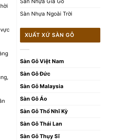
Sàn Nhựa Giả Gỗ
hời
Sàn Nhựa Ngoài Trời
 vực
XUẤT XỨ SÀN GỖ
dàng
Sàn Gỗ Việt Nam
Sàn Gỗ Đức
ụng,
Sàn Gỗ Malaysia
Sàn Gỗ Áo
ần
Sàn Gỗ Thổ Nhĩ Kỳ
Sàn Gỗ Thái Lan
Sàn Gỗ Thụy Sĩ