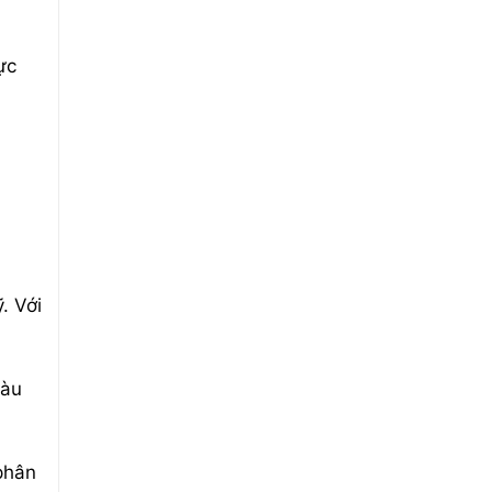
ực
. Với
màu
phân