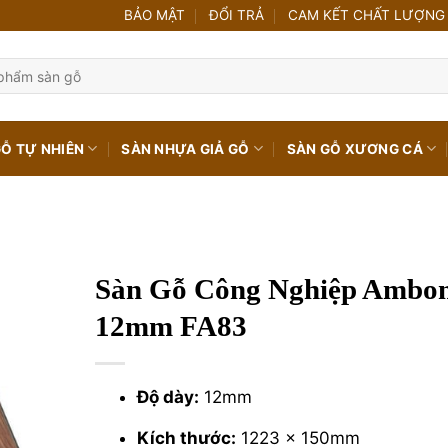
BẢO MẬT
ĐỔI TRẢ
CAM KẾT CHẤT LƯỢNG
GỖ TỰ NHIÊN
SÀN NHỰA GIẢ GỖ
SÀN GỖ XƯƠNG CÁ
Sàn Gỗ Công Nghiệp Ambo
12mm FA83
Độ dày:
12mm
Kích thước:
1223 x 150mm