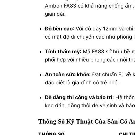
Ambon FA83 có khả năng chống ẩm, hạ
gian dài.
Độ bền cao
: Với độ dày 12mm và ch
có mật độ di chuyển cao như phòng 
Tính thẩm mỹ
: Mã FA83 sở hữu bề m
phối hợp với nhiều phong cách nội thấ
An toàn sức khỏe
: Đạt chuẩn E1 về 
đặc biệt là gia đình có trẻ nhỏ.
Dễ dàng thi công và bảo trì
: Hệ thố
keo dán, đồng thời dễ vệ sinh và bả
Thông Số Kỹ Thuật Của Sàn Gỗ 
THÔNG SỐ
CHI T