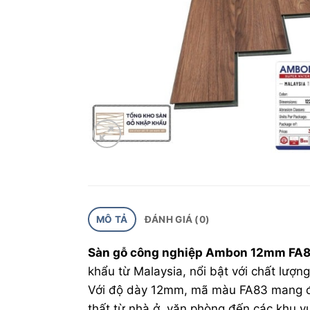
MÔ TẢ
ĐÁNH GIÁ (0)
Sàn gỗ công nghiệp Ambon 12mm FA
khẩu từ Malaysia, nổi bật với chất lượng
Với độ dày 12mm, mã màu FA83 mang đế
thất từ nhà ở, văn phòng đến các khu v