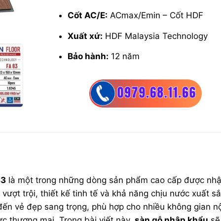
Cốt AC/E:
ACmax/Emin – Cốt HDF
Xuất xứ:
HDF Malaysia Technology
Bảo hành:
12 năm
Đặc tính:
Bản nhỡ, hèm V, siêu chịu n
chịu lực, mài mòn bề mặt, chống mối 
83
là một trong những dòng sản phẩm cao cấp được nh
 vượt trội, thiết kế tinh tế và khả năng chịu nước xuất sắ
n vẻ đẹp sang trọng, phù hợp cho nhiều không gian nộ
ực thương mại. Trong bài viết này,
sàn gỗ
nhập khẩu
sẽ