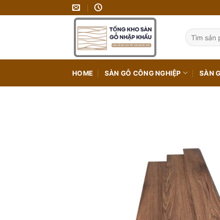
Bỏ
qua
nội
Tìm
kiếm:
dung
HOME
SÀN GỖ CÔNG NGHIỆP
SÀN 