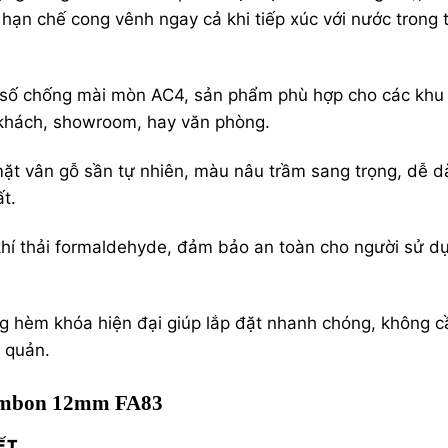
n chế cong vênh ngay cả khi tiếp xúc với nước trong t
ỉ số chống mài mòn AC4, sản phẩm phù hợp cho các khu
khách, showroom, hay văn phòng.
ặt vân gỗ sần tự nhiên, màu nâu trầm sang trọng, dễ 
t.
khí thải formaldehyde, đảm bảo an toàn cho người sử d
ng hèm khóa hiện đại giúp lắp đặt nhanh chóng, không c
o quản.
Ambon 12mm FA83
IẾT