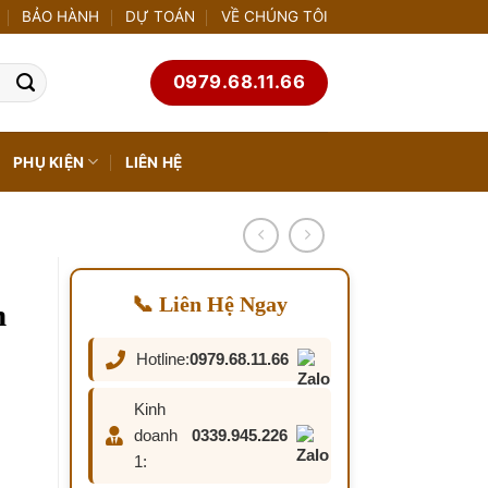
BẢO HÀNH
DỰ TOÁN
VỀ CHÚNG TÔI
0979.68.11.66
PHỤ KIỆN
LIÊN HỆ
📞 Liên Hệ Ngay
n
Hotline:
0979.68.11.66
Kinh
doanh
0339.945.226
1: