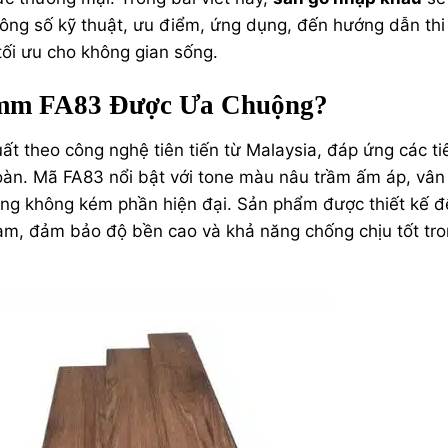
thông số kỹ thuật, ưu điểm, ứng dụng, đến hướng dẫn th
tối ưu cho không gian sống.
2mm FA83 Được Ưa Chuộng?
 theo công nghệ tiên tiến từ Malaysia, đáp ứng các ti
oàn. Mã FA83 nổi bật với tone màu nâu trầm ấm áp, vân
hưng không kém phần hiện đại. Sản phẩm được thiết kế đ
Nam, đảm bảo độ bền cao và khả năng chống chịu tốt tr