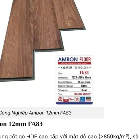
Công Nghiệp Ambon 12mm FA83
bon 12mm FA83
ụng cốt gỗ HDF cao cấp với mật độ cao (>850kg/m³), s