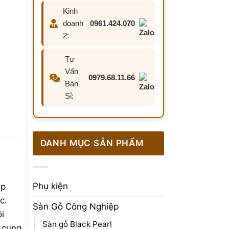
Kinh
doanh
0961.424.070
2:
Tư
Vấn
0979.68.11.66
ước,
Bán
mọt
Sỉ:
DANH MỤC SẢN PHẨM
Phụ kiện
ập
c.
Sàn Gỗ Công Nghiệp
i
Sàn gỗ Black Pearl
 cung