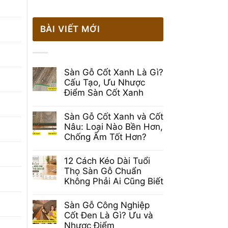
BÀI VIẾT MỚI
Sàn Gỗ Cốt Xanh Là Gì?
Cấu Tạo, Ưu Nhược
Điểm Sàn Cốt Xanh
Không
có
Sàn Gỗ Cốt Xanh và Cốt
bình
luận
Nâu: Loại Nào Bền Hơn,
ở
Chống Ẩm Tốt Hơn?
Sàn
Gỗ
Không
Cốt
có
12 Cách Kéo Dài Tuổi
Xanh
bình
Là
luận
Thọ Sàn Gỗ Chuẩn
Gì?
ở
Không Phải Ai Cũng Biết
Cấu
Sàn
Tạo,
Gỗ
Không
Ưu
Cốt
có
Nhược
Sàn Gỗ Công Nghiệp
Xanh
bình
Điểm
và
luận
Cốt Đen Là Gì? Ưu và
Sàn
Cốt
ở
Cốt
Nhược Điểm
Nâu:
12