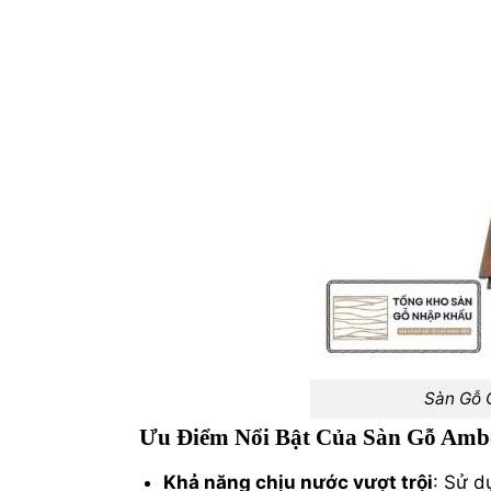
Sàn Gỗ 
Ưu Điểm Nổi Bật Của Sàn Gỗ Am
Khả năng chịu nước vượt trội
: Sử d