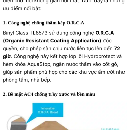
diện cho mọi không gian nội thất. Dưới đây là những
ưu điểm nổi bật:
1. Công nghệ chống thấm kép O.R.C.A
Binyl Class TL8573 sử dụng công nghệ
O.R.C.A
(Organic Resistant Coating Application)
độc
quyền, cho phép sàn chịu nước liên tục lên đến
72
giờ
. Công nghệ này kết hợp lớp lõi Hydroprotect và
hèm khóa AquaStop, ngăn nước thấm vào cốt gỗ,
giúp sản phẩm phù hợp cho các khu vực ẩm ướt như
phòng tắm, nhà bếp.
2. Bề mặt AC4 chống trầy xước và bền màu