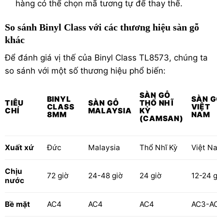
hàng có thể chọn mã tương tự để thay thế.
So sánh Binyl Class với các thương hiệu sàn gỗ
khác
Để đánh giá vị thế của Binyl Class TL8573, chúng ta
so sánh với một số thương hiệu phổ biến:
SÀN GỖ
BINYL
SÀN 
TIÊU
SÀN GỖ
THỔ NHĨ
CLASS
VIỆT
CHÍ
MALAYSIA
KỲ
8MM
NAM
(CAMSAN)
Xuất xứ
Đức
Malaysia
Thổ Nhĩ Kỳ
Việt N
Chịu
72 giờ
24-48 giờ
24 giờ
12-24 g
nước
Bề mặt
AC4
AC4
AC4
AC3-A