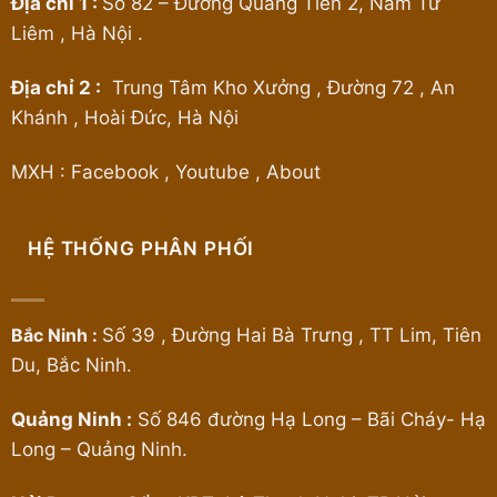
Địa chỉ 1 :
Số 82 – Đường Quang Tiến 2, Nam Từ
Liêm , Hà Nội .
Địa chỉ 2 :
Trung Tâm Kho Xưởng , Đường 72 , An
Khánh , Hoài Đức, Hà Nội
MXH :
Facebook
,
Youtube
,
About
HỆ THỐNG PHÂN PHỐI
Bắc Ninh :
Số 39 , Đường Hai Bà Trưng , TT Lim, Tiên
Du, Bắc Ninh.
Quảng Ninh :
Số 846 đường Hạ Long – Bãi Cháy- Hạ
Long – Quảng Ninh.