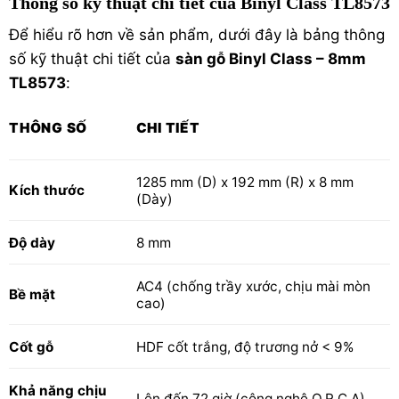
Thông số kỹ thuật chi tiết của Binyl Class TL8573
Để hiểu rõ hơn về sản phẩm, dưới đây là bảng thông
số kỹ thuật chi tiết của
sàn gỗ Binyl Class – 8mm
TL8573
:
THÔNG SỐ
CHI TIẾT
1285 mm (D) x 192 mm (R) x 8 mm
Kích thước
(Dày)
Độ dày
8 mm
AC4 (chống trầy xước, chịu mài mòn
Bề mặt
cao)
Cốt gỗ
HDF cốt trắng, độ trương nở < 9%
Khả năng chịu
Lên đến 72 giờ (công nghệ O.R.C.A)