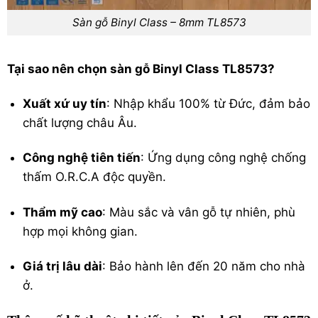
Sàn gỗ Binyl Class – 8mm TL8573
Tại sao nên chọn sàn gỗ Binyl Class TL8573?
Xuất xứ uy tín
: Nhập khẩu 100% từ Đức, đảm bảo
chất lượng châu Âu.
Công nghệ tiên tiến
: Ứng dụng công nghệ chống
thấm O.R.C.A độc quyền.
Thẩm mỹ cao
: Màu sắc và vân gỗ tự nhiên, phù
hợp mọi không gian.
Giá trị lâu dài
: Bảo hành lên đến 20 năm cho nhà
ở.