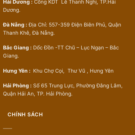
Hải Dương :
Cổng KDT Lê Thanh Nghị, TP.Hải
Dương.
Đà Nẵng :
Địa Chỉ: 557-359 Điện Biên Phủ, Quận
Thanh Khê, Đà Nẵng.
Bắc Giang :
Dốc Đồn -TT Chũ – Lục Ngạn – Bắc
Giang.
Hưng Yên :
Khu Chợ Cọi, Thư Vũ , Hưng Yên
Hải Phòng :
Số 65 Trung Lực, Phường Đằng Lâm,
Quận Hải An, TP. Hải Phòng.
CHÍNH SÁCH