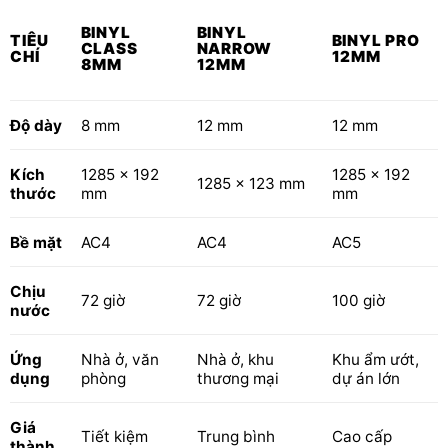
BINYL
BINYL
TIÊU
BINYL PRO
CLASS
NARROW
CHÍ
12MM
8MM
12MM
Độ dày
8 mm
12 mm
12 mm
Kích
1285 x 192
1285 x 192
1285 x 123 mm
thước
mm
mm
Bề mặt
AC4
AC4
AC5
Chịu
72 giờ
72 giờ
100 giờ
nước
Ứng
Nhà ở, văn
Nhà ở, khu
Khu ẩm ướt,
dụng
phòng
thương mại
dự án lớn
Giá
Tiết kiệm
Trung bình
Cao cấp
thành