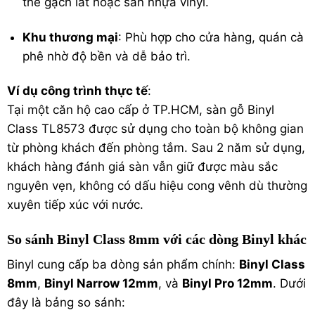
thế gạch lát hoặc sàn nhựa vinyl.
Khu thương mại
: Phù hợp cho cửa hàng, quán cà
phê nhờ độ bền và dễ bảo trì.
Ví dụ công trình thực tế
:
Tại một căn hộ cao cấp ở TP.HCM, sàn gỗ Binyl
Class TL8573 được sử dụng cho toàn bộ không gian
từ phòng khách đến phòng tắm. Sau 2 năm sử dụng,
khách hàng đánh giá sàn vẫn giữ được màu sắc
nguyên vẹn, không có dấu hiệu cong vênh dù thường
xuyên tiếp xúc với nước.
So sánh Binyl Class 8mm với các dòng Binyl khác
Binyl cung cấp ba dòng sản phẩm chính:
Binyl Class
8mm
,
Binyl Narrow 12mm
, và
Binyl Pro 12mm
. Dưới
đây là bảng so sánh: