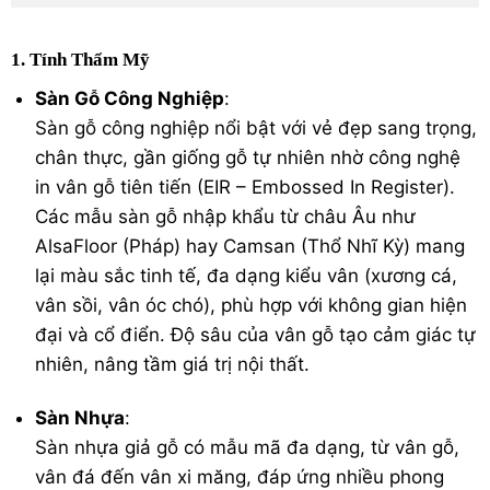
1. Tính Thẩm Mỹ
Sàn Gỗ Công Nghiệp
:
Sàn gỗ công nghiệp nổi bật với vẻ đẹp sang trọng,
chân thực, gần giống gỗ tự nhiên nhờ công nghệ
in vân gỗ tiên tiến (EIR – Embossed In Register).
Các mẫu sàn gỗ nhập khẩu từ châu Âu như
AlsaFloor (Pháp) hay Camsan (Thổ Nhĩ Kỳ) mang
lại màu sắc tinh tế, đa dạng kiểu vân (xương cá,
vân sồi, vân óc chó), phù hợp với không gian hiện
đại và cổ điển. Độ sâu của vân gỗ tạo cảm giác tự
nhiên, nâng tầm giá trị nội thất.
Sàn Nhựa
:
Sàn nhựa giả gỗ có mẫu mã đa dạng, từ vân gỗ,
vân đá đến vân xi măng, đáp ứng nhiều phong