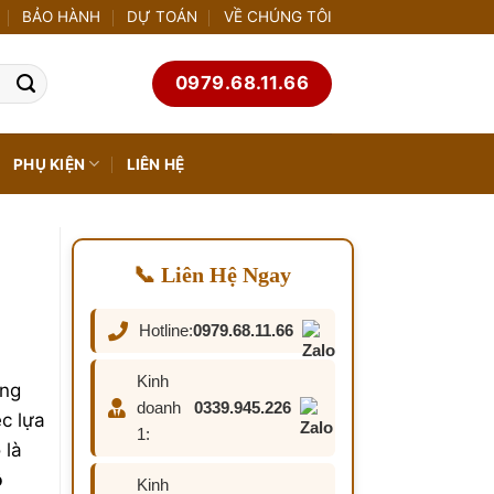
BẢO HÀNH
DỰ TOÁN
VỀ CHÚNG TÔI
0979.68.11.66
PHỤ KIỆN
LIÊN HỆ
📞 Liên Hệ Ngay
Hotline:
0979.68.11.66
Kinh
ang
doanh
0339.945.226
ệc lựa
1:
 là
ỗ
Kinh