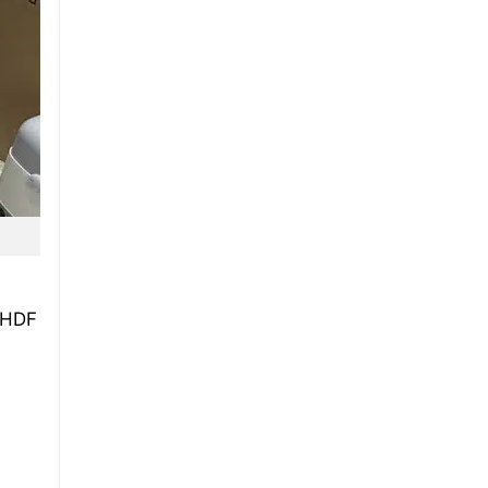
Đà
Nẵng
Uy
Tín
 HDF