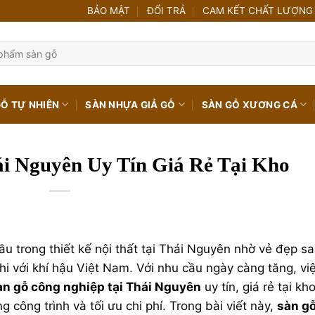
BẢO MẬT
ĐỔI TRẢ
CAM KẾT CHẤT LƯỢNG
GỖ TỰ NHIÊN
SÀN NHỰA GIẢ GỖ
SÀN GỖ XƯƠNG CÁ
ái Nguyên Uy Tín Giá Rẻ Tại Kho
 trong thiết kế nội thất tại Thái Nguyên nhờ vẻ đẹp s
hi với khí hậu Việt Nam. Với nhu cầu ngày càng tăng, vi
àn gỗ công nghiệp tại Thái Nguyên
uy tín, giá rẻ tại kho
 công trình và tối ưu chi phí. Trong bài viết này,
sàn g