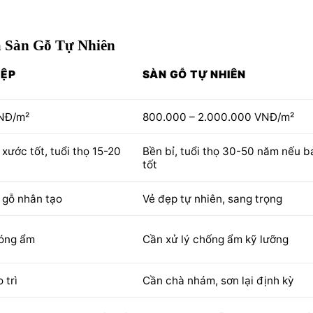
à Sàn Gỗ Tự Nhiên
IỆP
SÀN GỖ TỰ NHIÊN
NĐ/m²
800.000 – 2.000.000 VNĐ/m²
xước tốt, tuổi thọ 15-20
Bền bỉ, tuổi thọ 30-50 năm nếu bả
tốt
 gỗ nhân tạo
Vẻ đẹp tự nhiên, sang trọng
nóng ẩm
Cần xử lý chống ẩm kỹ lưỡng
 trì
Cần chà nhám, sơn lại định kỳ