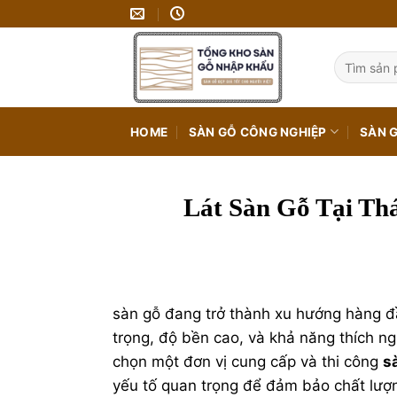
Bỏ
qua
nội
Tìm
kiếm:
dung
HOME
SÀN GỖ CÔNG NGHIỆP
SÀN 
Lát Sàn Gỗ Tại Th
sàn gỗ
đang trở thành xu hướng hàng đầu
trọng, độ bền cao, và khả năng thích ng
chọn một đơn vị cung cấp và thi công
s
yếu tố quan trọng để đảm bảo chất lượng