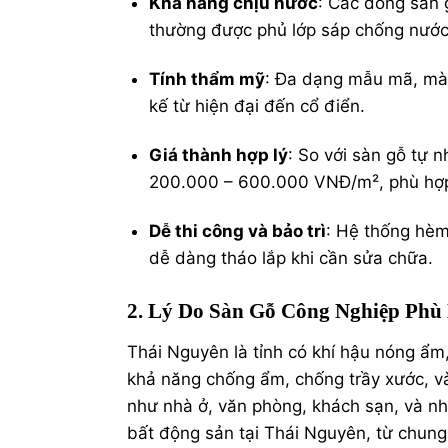
Khả năng chịu nước
: Các dòng sàn 
thường được phủ lớp sáp chống nước,
Tính thẩm mỹ
: Đa dạng mẫu mã, màu
kế từ hiện đại đến cổ điển.
Giá thành hợp lý
: So với
sàn gỗ tự n
200.000 – 600.000 VNĐ/m², phù hợp
Dễ thi công và bảo trì
: Hệ thống hèm
dễ dàng tháo lắp khi cần sửa chữa.
2. Lý Do Sàn Gỗ Công Nghiệp Phù
Thái Nguyên là tỉnh có khí hậu nóng ẩm
khả năng chống ẩm, chống trầy xước, và 
như nhà ở, văn phòng, khách sạn, và nh
bất động sản tại Thái Nguyên, từ chung