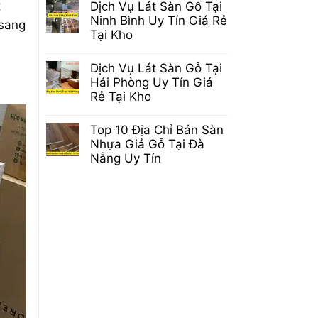
t
Dịch Vụ Lát Sàn Gỗ Tại
Dài
bình
Tuổi
luận
Ninh Bình Uy Tín Giá Rẻ
 sang
Thọ
ở
Tại Kho
Sàn
Sàn
Gỗ
Gỗ
Không
Chuẩn
Công
có
Không
Dịch Vụ Lát Sàn Gỗ Tại
Nghiệp
bình
Phải
Cốt
luận
Hải Phòng Uy Tín Giá
Ai
Đen
ở
Cũng
Rẻ Tại Kho
Là
Dịch
Biết
Gì?
Vụ
Không
Ưu
Lát
có
và
Top 10 Địa Chỉ Bán Sàn
Sàn
bình
Nhược
Gỗ
luận
Nhựa Giả Gỗ Tại Đà
Điểm
Tại
ở
Nẵng Uy Tín
Ninh
Dịch
Bình
Vụ
Không
Uy
Lát
có
Tín
Sàn
bình
Giá
Gỗ
luận
Rẻ
Tại
ở
Tại
Hải
Top
Kho
Phòng
10
Uy
Địa
Tín
Chỉ
Giá
Bán
Rẻ
Sàn
Tại
Nhựa
Kho
Giả
Gỗ
Tại