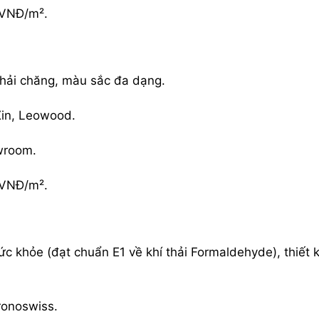
 VNĐ/m².
phải chăng, màu sắc đa dạng.
Xin, Leowood.
wroom.
 VNĐ/m².
sức khỏe (đạt chuẩn
E1
về khí thải Formaldehyde), thiết 
Kronoswiss.