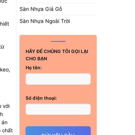
Đức
Sàn Nhựa Giả Gỗ
Sàn Nhựa Ngoài Trời
hiết
từ
HÃY ĐỂ CHÚNG TÔI GỌI LẠI
CHO BẠN
Họ tên:
 keo,
Số điện thoại:
 với
nh
 án
ỗ chất