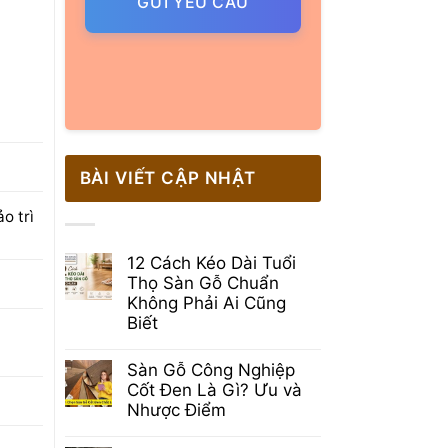
GỬI YÊU CẦU
BÀI VIẾT CẬP NHẬT
o trì
12 Cách Kéo Dài Tuổi
Thọ Sàn Gỗ Chuẩn
Không Phải Ai Cũng
Biết
Không
có
Sàn Gỗ Công Nghiệp
bình
luận
Cốt Đen Là Gì? Ưu và
ở
Nhược Điểm
12
Cách
Không
Kéo
có