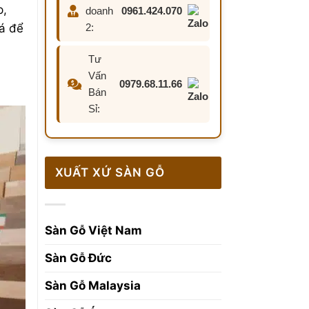
p,
doanh
0961.424.070
há để
2:
Tư
Vấn
0979.68.11.66
Bán
Sỉ:
XUẤT XỨ SÀN GỖ
Sàn Gỗ Việt Nam
Sàn Gỗ Đức
Sàn Gỗ Malaysia