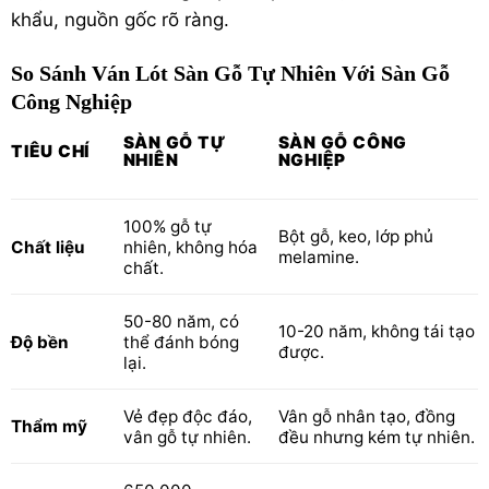
khẩu, nguồn gốc rõ ràng.
So Sánh Ván Lót Sàn Gỗ Tự Nhiên Với Sàn Gỗ
Công Nghiệp
SÀN GỖ TỰ
SÀN GỖ CÔNG
TIÊU CHÍ
NHIÊN
NGHIỆP
100% gỗ tự
Bột gỗ, keo, lớp phủ
Chất liệu
nhiên, không hóa
melamine.
chất.
50-80 năm, có
10-20 năm, không tái tạo
Độ bền
thể đánh bóng
được.
lại.
Vẻ đẹp độc đáo,
Vân gỗ nhân tạo, đồng
Thẩm mỹ
vân gỗ tự nhiên.
đều nhưng kém tự nhiên.