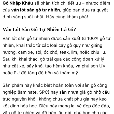
Gỗ Nhập Khẩu
sẽ phân tích chi tiết ưu – nhược điểm
của
ván lót sàn gỗ tự nhiên
, giúp bạn đưa ra quyết
định sáng suốt nhất. Hãy cùng khám phá!
Ván Lót Sàn Gỗ Tự Nhiên Là Gì?
Ván lót sàn gỗ tự nhiên được sản xuất từ 100% gỗ tự
nhiên, khai thác từ các loại cây gỗ quý như giáng
hương, căm xe, sồi, óc chó, teak, lim, hoặc chiu liu.
Sau khi khai thác, gỗ trải qua các công đoạn xử lý
như cắt xẻ, sấy khô, tạo hèm khóa, và phủ sơn UV
hoặc PU để tăng độ bền và thẩm mỹ.
Sản phẩm này khác biệt hoàn toàn với
sàn gỗ công
nghiệp
(laminate,
SPC
) hay
sàn nhựa giả gỗ
nhờ cấu
trúc nguyên khối, không chứa chất phụ gia hay keo
kết dính hóa học. Điều này mang lại vẻ đẹp độc đáo,
vân gỗ tự nhiên và độ bền lâu dài, phù hợp cho các