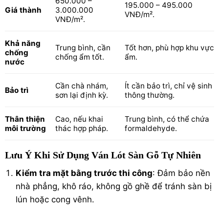
650.000 –
195.000 – 495.000
Giá thành
3.000.000
VNĐ/m².
VNĐ/m².
Khả năng
Trung bình, cần
Tốt hơn, phù hợp khu vực
chống
chống ẩm tốt.
ẩm.
nước
Cần chà nhám,
Ít cần bảo trì, chỉ vệ sinh
Bảo trì
sơn lại định kỳ.
thông thường.
Thân thiện
Cao, nếu khai
Trung bình, có thể chứa
môi trường
thác hợp pháp.
formaldehyde.
Lưu Ý Khi Sử Dụng Ván Lót Sàn Gỗ Tự Nhiên
Kiểm tra mặt bằng trước thi công
: Đảm bảo nền
nhà phẳng, khô ráo, không gồ ghề để tránh sàn bị
lún hoặc cong vênh.