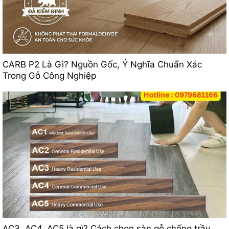
CARB P2 Là Gì? Nguồn Gốc, Ý Nghĩa Chuẩn Xác
Trong Gỗ Công Nghiệp
AC3, AC4, AC5 là gì? Cách chọn sàn gỗ chống trầy