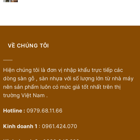
Tuổi
Bền
Không
Sàn
Thọ
Hơn,
có
Gỗ
Sàn
Chống
bình
Công
Gỗ
Ẩm
luận
Nghiệp
Chuẩn
Tốt
ở
Cốt
Không
Hơn?
Dịch
Đen
Phải
Vụ
Là
Ai
Lát
Gì?
Cũng
Sàn
Ưu
Biết
Gỗ
và
VỀ CHÚNG TÔI
Tại
Nhược
Ninh
Điểm
Bình
Uy
Tín
Giá
Hiện chúng tôi là đơn vị nhập khẩu trực tiếp các
Rẻ
Tại
dòng sàn gỗ , sàn nhựa với số lượng lớn từ nhà máy
Kho
nên sản phẩm luôn có mức giá tốt nhất trên thị
trường Việt Nam .
Hotline :
0979.68.11.66
Kinh doanh 1
:
0961.424.070