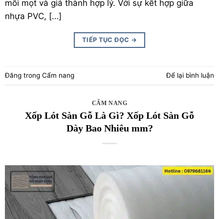
mối mọt và giá thành hợp lý. Với sự kết hợp giữa
nhựa PVC, […]
TIẾP TỤC ĐỌC
→
Đăng trong
Cẩm nang
Để lại bình luận
CẨM NANG
Xốp Lót Sàn Gỗ Là Gì? Xốp Lót Sàn Gỗ
Dày Bao Nhiêu mm?