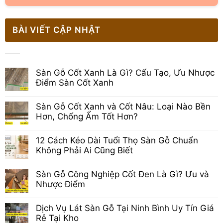
BÀI VIẾT CẬP NHẬT
Sàn Gỗ Cốt Xanh Là Gì? Cấu Tạo, Ưu Nhược
Điểm Sàn Cốt Xanh
Không
có
Sàn Gỗ Cốt Xanh và Cốt Nâu: Loại Nào Bền
bình
luận
Hơn, Chống Ẩm Tốt Hơn?
ở
Không
Sàn
có
Gỗ
12 Cách Kéo Dài Tuổi Thọ Sàn Gỗ Chuẩn
bình
Cốt
luận
Xanh
Không Phải Ai Cũng Biết
ở
Là
Không
Sàn
Gì?
có
Gỗ
Cấu
Sàn Gỗ Công Nghiệp Cốt Đen Là Gì? Ưu và
bình
Cốt
Tạo,
luận
Xanh
Nhược Điểm
Ưu
ở
và
Nhược
Không
12
Cốt
Điểm
có
Cách
Nâu:
Sàn
Dịch Vụ Lát Sàn Gỗ Tại Ninh Bình Uy Tín Giá
bình
Kéo
Loại
Cốt
luận
Dài
Rẻ Tại Kho
Nào
Xanh
ở