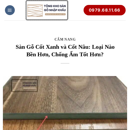
Bỏ
0979.68.11.66
qua
nội
dung
CẨM NANG
Sàn Gỗ Cốt Xanh và Cốt Nâu: Loại Nào
Bền Hơn, Chống Ẩm Tốt Hơn?