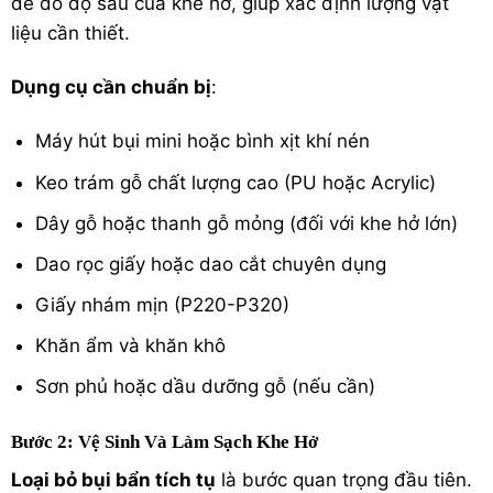
để đo độ sâu của khe hở, giúp xác định lượng vật
liệu cần thiết.
Dụng cụ cần chuẩn bị
:
Máy hút bụi mini hoặc bình xịt khí nén
Keo trám gỗ chất lượng cao (PU hoặc Acrylic)
Dây gỗ hoặc thanh gỗ mỏng (đối với khe hở lớn)
Dao rọc giấy hoặc dao cắt chuyên dụng
Giấy nhám mịn (P220-P320)
Khăn ẩm và khăn khô
Sơn phủ hoặc dầu dưỡng gỗ (nếu cần)
Bước 2: Vệ Sinh Và Làm Sạch Khe Hở
Loại bỏ bụi bẩn tích tụ
là bước quan trọng đầu tiên.